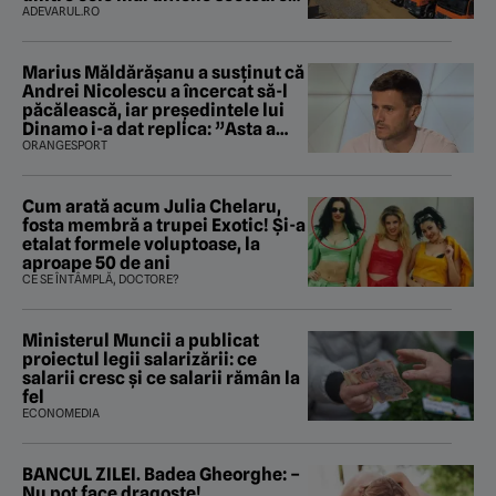
care traversează Carpații
ADEVARUL.RO
Marius Măldărăşanu a susţinut că
Andrei Nicolescu a încercat să-l
păcălească, iar preşedintele lui
Dinamo i-a dat replica: ”Asta a
fost istoria”
ORANGESPORT
Cum arată acum Julia Chelaru,
fosta membră a trupei Exotic! Și-a
etalat formele voluptoase, la
aproape 50 de ani
CE SE ÎNTÂMPLĂ, DOCTORE?
Ministerul Muncii a publicat
proiectul legii salarizării: ce
salarii cresc și ce salarii rămân la
fel
ECONOMEDIA
BANCUL ZILEI. Badea Gheorghe: –
Nu pot face dragoste!