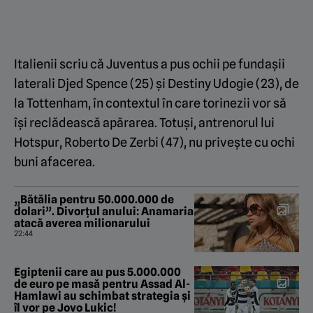
Italienii scriu că Juventus a pus ochii pe fundașii
laterali Djed Spence (25) și Destiny Udogie (23), de
la Tottenham, în contextul în care torinezii vor să
își reclădească apărarea. Totuși, antrenorul lui
Hotspur, Roberto De Zerbi (47), nu privește cu ochi
buni afacerea.
„Bătălia pentru 50.000.000 de
dolari”. Divorțul anului: Anamaria
atacă averea milionarului
22:44
Egiptenii care au pus 5.000.000
de euro pe masă pentru Assad Al-
Hamlawi au schimbat strategia și
îl vor pe Jovo Lukic!