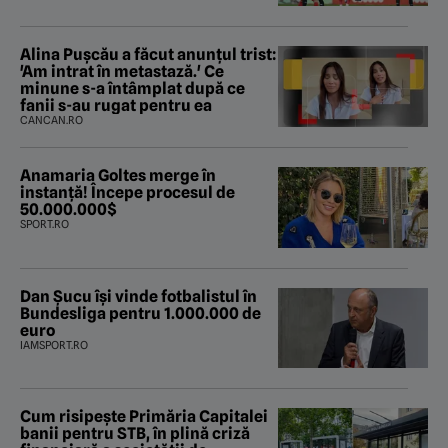
Alina Pușcău a făcut anunțul trist:
'Am intrat în metastază.' Ce
minune s-a întâmplat după ce
fanii s-au rugat pentru ea
CANCAN.RO
Anamaria Goltes merge în
instanță! Începe procesul de
50.000.000$
SPORT.RO
Dan Șucu își vinde fotbalistul în
Bundesliga pentru 1.000.000 de
euro
IAMSPORT.RO
Cum risipește Primăria Capitalei
banii pentru STB, în plină criză