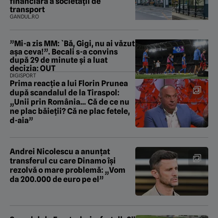
financiară a societății de
transport
GANDUL.RO
”Mi-a zis MM: `Bă, Gigi, nu ai văzut
așa ceva!”. Becali s-a convins
după 29 de minute și a luat
decizia: OUT
DIGISPORT
Prima reacție a lui Florin Prunea
după scandalul de la Tiraspol:
„Unii prin România… Că de ce nu
ne plac băieții? Că ne plac fetele,
d-aia”
Andrei Nicolescu a anunțat
transferul cu care Dinamo își
rezolvă o mare problemă: „Vom
da 200.000 de euro pe el”