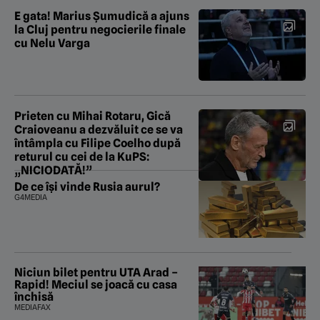
E gata! Marius Șumudică a ajuns
la Cluj pentru negocierile finale
cu Nelu Varga
Prieten cu Mihai Rotaru, Gică
Craioveanu a dezvăluit ce se va
întâmpla cu Filipe Coelho după
returul cu cei de la KuPS:
„NICIODATĂ!”
De ce își vinde Rusia aurul?
G4MEDIA
Niciun bilet pentru UTA Arad –
Rapid! Meciul se joacă cu casa
închisă
MEDIAFAX