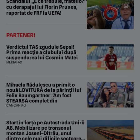
Scandalul „E ce trebuie, fratello?”
cu derapajul lui Florin Prunea,
raportat de FRF la UEFA!
PARTENERI
Verdictul TAS zguduie Sepsi!
Prima reacție a clubului după
suspendarea lui Cosmin Matei
MEDIAFAX
Mihaela Rădulescu a primit o
nouă LOVITURĂ de la părinții lui
Felix Baumgartner: 'Am fost
ȘTEARSĂ complet din
CANCAN.RO
Start în forță pe Autostrada Unirii
A8. Mobilizare pe tronsonul
montan Joseni–Ditrău, unul
dintre cele mai dificile sectoare