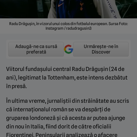
Radu Drăgușin, în vizorul unui colos din fotbalul european. Sursa Foto:
Instagram / radudragusin3
Adaugă-ne ca sursă
Urmărește-ne în
preferată
Discover
Viitorul fundașului central Radu Drăgușin (24 de
ani), legitimat la Tottenham, este intens dezbătut
în presă.
În ultima vreme, jurnaliștii din străinătate au scris
că internaționalul român se va despărți de
gruparea londoneză și că acesta ar putea ajunge
din nou în Italia, fiind dorit de către oficialii
Fiorentinei. Peninsularii analizează o afacere