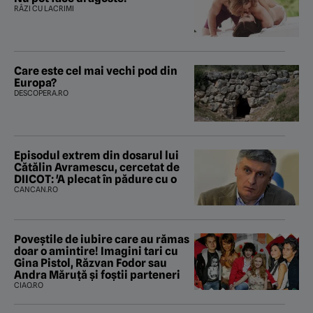
RÂZI CU LACRIMI
Care este cel mai vechi pod din
Europa?
DESCOPERA.RO
Episodul extrem din dosarul lui
Cătălin Avramescu, cercetat de
DIICOT: 'A plecat în pădure cu o
CANCAN.RO
Poveştile de iubire care au rămas
doar o amintire! Imagini tari cu
Gina Pistol, Răzvan Fodor sau
Andra Măruţă şi foştii parteneri
CIAO.RO