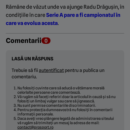
Rămâne de văzut unde va ajunge Radu Drăgușin, în
condițiile în care
Serie A pare a fi campionatul în
care va evolua acesta
.
Comentarii
0
LASĂ UN RĂSPUNS
Trebuie să fii
autentificat
pentru a publica un
comentariu.
Nu folosiți cuvinte care să aducă o vătămare morală
celorlalte persoane care comentează.
Vă rugăm să faceți referiri doar la articolul în cauză și să nu
folosiți un limbaj vulgar sau care să jignească.
Nu sunt permise comentariile discriminatorii.
Pentru protecția dumneavostră nu folosiți în comentarii
informații personale.
Daca aveți vreo plângere legată de administrarea siteului
vă rugăm să trimiteți un mesaj la adresa de mail:
contact@prosport.ro