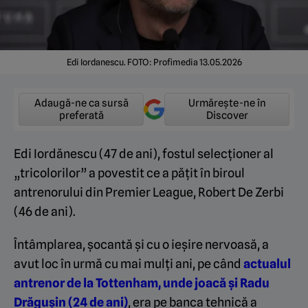
Edi Iordanescu. FOTO: Profimedia 13.05.2026
Adaugă-ne ca sursă
Urmărește-ne în
preferată
Discover
Edi Iordănescu (47 de ani), fostul selecționer al
„tricolorilor” a povestit ce a pățit în biroul
antrenorului din Premier League, Robert De Zerbi
(46 de ani).
Întâmplarea, șocantă și cu o ieșire nervoasă, a
avut loc în urmă cu mai mulți ani, pe când
actualul
antrenor de la Tottenham, unde joacă și Radu
Drăgușin (24 de ani)
, era pe banca tehnică a