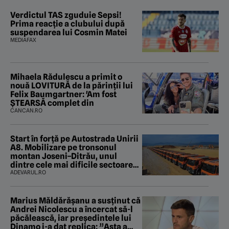
Verdictul TAS zguduie Sepsi!
Prima reacție a clubului după
suspendarea lui Cosmin Matei
MEDIAFAX
Mihaela Rădulescu a primit o
nouă LOVITURĂ de la părinții lui
Felix Baumgartner: 'Am fost
ȘTEARSĂ complet din
CANCAN.RO
Start în forță pe Autostrada Unirii
A8. Mobilizare pe tronsonul
montan Joseni–Ditrău, unul
dintre cele mai dificile sectoare
care traversează Carpații
ADEVARUL.RO
Marius Măldărăşanu a susţinut că
Andrei Nicolescu a încercat să-l
păcălească, iar preşedintele lui
Dinamo i-a dat replica: ”Asta a