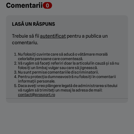
Comentarii
0
LASĂ UN RĂSPUNS
Trebuie să fii
autentificat
pentru a publica un
comentariu.
Nu folosiți cuvinte care să aducă o vătămare morală
celorlalte persoane care comentează.
Vă rugăm să faceți referiri doar la articolul în cauză și să nu
folosiți un limbaj vulgar sau care să jignească.
Nu sunt permise comentariile discriminatorii.
Pentru protecția dumneavostră nu folosiți în comentarii
informații personale.
Daca aveți vreo plângere legată de administrarea siteului
vă rugăm să trimiteți un mesaj la adresa de mail:
contact@prosport.ro