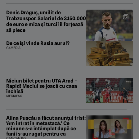
Denis Drăguș, umilit de
Trabzonspor. Salariul de 3.150.000
de euro e miza și turcii îl forțează
să plece
De ce își vinde Rusia aurul?
G4MEDIA
Niciun bilet pentru UTA Arad –
Rapid! Meciul se joacă cu casa
închisă
MEDIAFAX
Alina Pușcău a făcut anunțul trist:
'Am intrat în metastază.' Ce
minune s-a întâmplat după ce
fanii s-au rugat pentru ea
CANCAN.RO