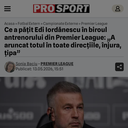
Acasa
»
Fotbal Extern
»
Campionate Externe
»
Premier League
Ce a pățit Edi Iordănescu în biroul
antrenorului din Premier League: „A
aruncat totul în toate direcțiile, înjura,
țipa”
Sonia Baciu
•
PREMIER LEAGUE
Publicat:
13.05.2026, 15:51