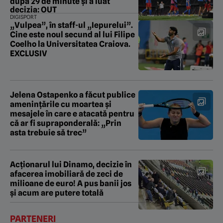
după 29 de minute și a luat
decizia: OUT
DIGISPORT
„Vulpea”, în staff-ul „Iepurelui”.
Cine este noul secund al lui Filipe
Coelho la Universitatea Craiova.
EXCLUSIV
Jelena Ostapenko a făcut publice
amenințările cu moartea și
mesajele în care e atacată pentru
că ar fi supraponderală: „Prin
asta trebuie să trec”
Acționarul lui Dinamo, decizie în
afacerea imobiliară de zeci de
milioane de euro! A pus banii jos
și acum are putere totală
PARTENERI