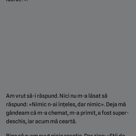
Am vrut să-i răspund. Nici nu m-a lăsat să
răspund: «Nimic n-ai înțeles, dar nimic». Deja mă
gândeam că m-a chemat, m-a primit, a fost super-
deschis, iar acum mă ceartă.
Bine că n-am avut nicio reacție. Dar zice: «Știi de