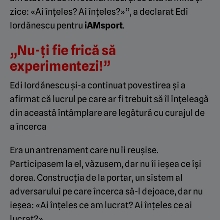
zice: «Ai înțeles? Ai înțeles?»”, a declarat Edi
Iordănescu pentru
iAMsport
.
„Nu-ți fie frică să
experimentezi!”
Edi Iordănescu și-a continuat povestirea și a
afirmat că lucrul pe care ar fi trebuit să îl înțeleagă
din această întâmplare are legătură cu curajul de
a încerca
Era un antrenament care nu îi reușise.
Participasem la el, văzusem, dar nu îi ieșea ce își
dorea. Construcția de la portar, un sistem al
adversarului pe care încerca să-l dejoace, dar nu
ieșea: «Ai înțeles ce am lucrat? Ai înțeles ce ai
lucrat?».