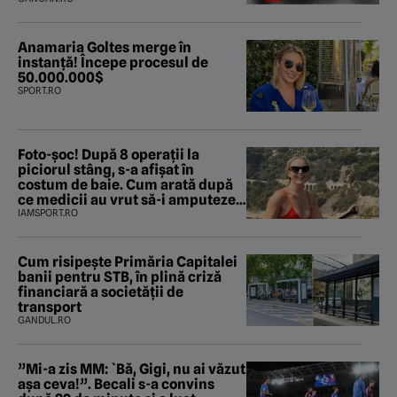
Anamaria Goltes merge în
instanță! Începe procesul de
50.000.000$
SPORT.RO
Foto-șoc! După 8 operații la
piciorul stâng, s-a afișat în
costum de baie. Cum arată după
ce medicii au vrut să-i amputeze
piciorul
IAMSPORT.RO
Cum risipește Primăria Capitalei
banii pentru STB, în plină criză
financiară a societății de
transport
GANDUL.RO
”Mi-a zis MM: `Bă, Gigi, nu ai văzut
așa ceva!”. Becali s-a convins