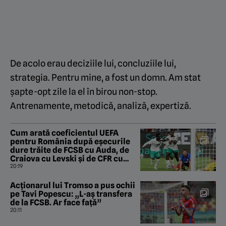
De acolo erau deciziile lui, concluziile lui,
strategia. Pentru mine, a fost un domn. Am stat
șapte-opt zile la el în birou non-stop.
Antrenamente, metodică, analiză, expertiză.
Cum arată coeficientul UEFA
pentru România după eșecurile
dure trăite de FCSB cu Auda, de
Craiova cu Levski și de CFR cu
Tromso!
20:19
Acționarul lui Tromso a pus ochii
pe Tavi Popescu: „L-aș transfera
de la FCSB. Ar face față”
20:11