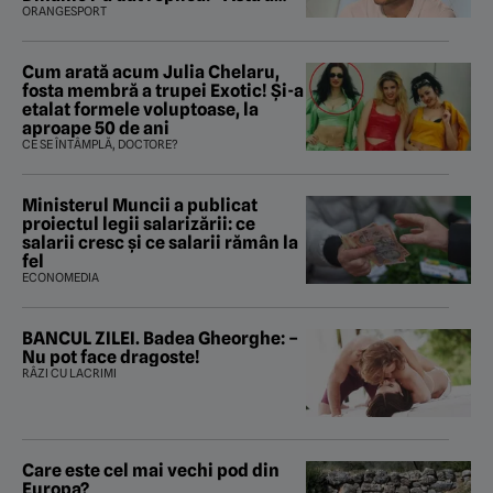
fost istoria”
ORANGESPORT
Cum arată acum Julia Chelaru,
fosta membră a trupei Exotic! Și-a
etalat formele voluptoase, la
aproape 50 de ani
CE SE ÎNTÂMPLĂ, DOCTORE?
Ministerul Muncii a publicat
proiectul legii salarizării: ce
salarii cresc și ce salarii rămân la
fel
ECONOMEDIA
BANCUL ZILEI. Badea Gheorghe: –
Nu pot face dragoste!
RÂZI CU LACRIMI
Care este cel mai vechi pod din
Europa?