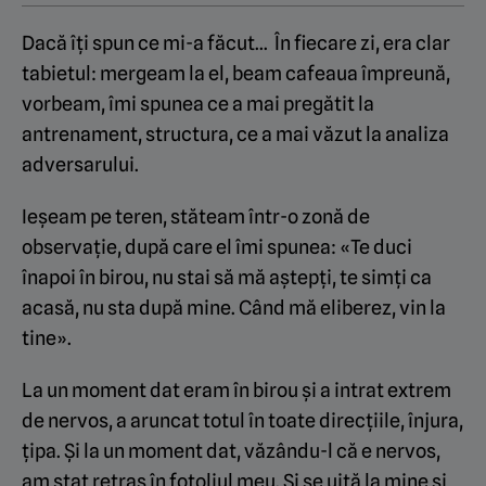
Dacă îți spun ce mi-a făcut… În fiecare zi, era clar
tabietul: mergeam la el, beam cafeaua împreună,
vorbeam, îmi spunea ce a mai pregătit la
antrenament, structura, ce a mai văzut la analiza
adversarului.
Ieșeam pe teren, stăteam într-o zonă de
observație, după care el îmi spunea: «Te duci
înapoi în birou, nu stai să mă aștepți, te simți ca
acasă, nu sta după mine. Când mă eliberez, vin la
tine».
La un moment dat eram în birou și a intrat extrem
de nervos, a aruncat totul în toate direcțiile, înjura,
țipa. Și la un moment dat, văzându-l că e nervos,
am stat retras în fotoliul meu. Și se uită la mine și