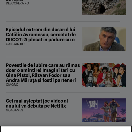
DESCOPERA.RO
Episodul extrem din dosarul lui
Cătălin Avramescu, cercetat de
DIICOT: 'A plecat în pădure cu o
CANCAN.RO
Poveştile de iubire care au rămas
doar o amintire! Imagini tari cu
Gina Pistol, Răzvan Fodor sau
Andra Măruţă şi foştii parteneri
CIAO.RO
Cel mai așteptat joc video al
anului va debuta pe Netflix
GO4GAMES