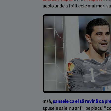
acolo unde a trăit cele mai mari sa
Însă,
șansele ca el să revină ca p
spusele sale, nu ar fi „pe placul”