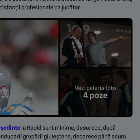
tisfacții profesionale ca jucător.
Vezi galeria foto
4 poze
reședinte
la Rapid sunt minime, deoarece, după
 conducerii grupării giuleștene, deoarece până acum