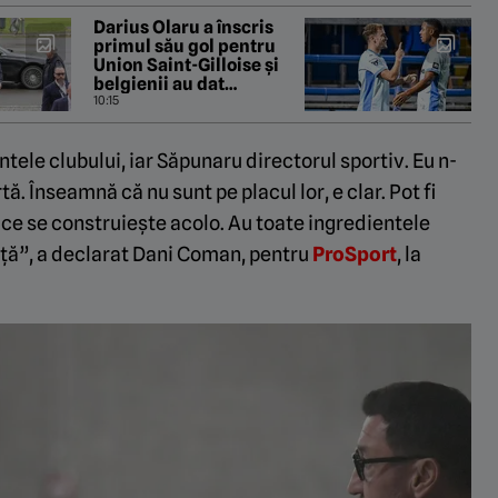
Darius Olaru a înscris
primul său gol pentru
Union Saint-Gilloise și
belgienii au dat
verdictul
10:15
tele clubului, iar Săpunaru directorul sportiv. Eu n-
tă. Înseamnă că nu sunt pe placul lor, e clar. Pot fi
i ce se construiește acolo. Au toate ingredientele
ță”, a declarat Dani Coman, pentru
ProSport
, la