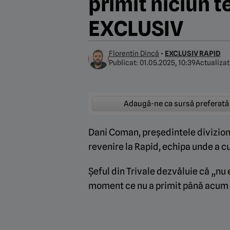
primit niciun te
EXCLUSIV
Florentin Dincă
•
EXCLUSIV RAPID
Publicat:
01.05.2025, 10:39
Actualizat
Adaugă-ne ca sursă preferată
Dani Coman, președintele divizion
revenire la Rapid, echipa unde a c
Șeful din Trivale dezvăluie că „nu 
moment ce nu a primit până acum n