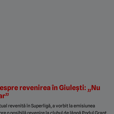
espre revenirea în Giulești: „Nu
lar”
ual revenită în Superligă, a vorbit la emisiunea
re o posibilă revenire la clubul de lângă Podul Grant,