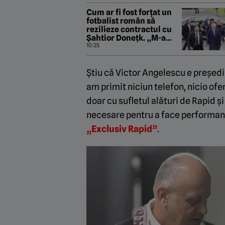
Cum ar fi fost forțat un
fotbalist român să
rezilieze contractul cu
Șahtior Donețk. „M-a
băgat într-o dubă și mi-a
10:25
zis să semnez”
Știu că Victor Angelescu e președin
am primit niciun telefon, nicio ofer
doar cu sufletul alături de Rapid ș
necesare pentru a face performan
„Exclusiv Rapid”
.