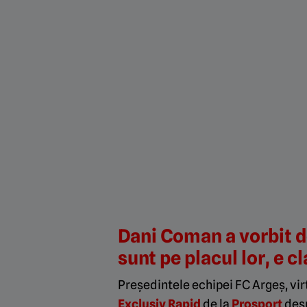
Dani Coman a vorbit d
sunt pe placul lor, e c
Președintele echipei FC Argeș, virt
Exclusiv Rapid
de la
Prosport
desp