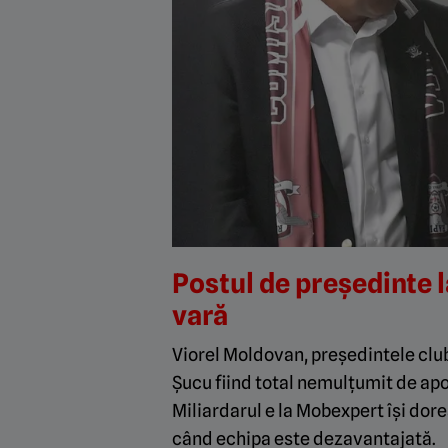
Postul de președinte 
vară
Viorel Moldovan, președintele clu
Șucu fiind total nemulțumit de apo
Miliardarul e la Mobexpert își dor
când echipa este dezavantajată.