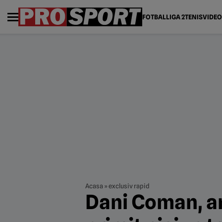
FOTBAL
LIGA 2
TENIS
VIDEO
Acasa
»
exclusiv rapid
Dani Coman, an