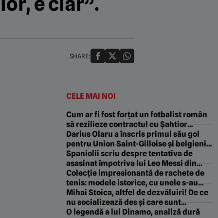
or, e clar”.
SHARE:
CELE MAI NOI
Cum ar fi fost forțat un fotbalist român
să rezilieze contractul cu Șahtior
Donețk. „M-a băgat într-o dubă și mi-a
Darius Olaru a înscris primul său gol
zis să semnez”
pentru Union Saint-Gilloise și belgienii
au dat verdictul
Spaniolii scriu despre tentativa de
asasinat împotriva lui Leo Messi din
timpul Cupei Mondiale: „O să zbor spre
Colecție impresionantă de rachete de
el cu 4 bombe legate de corp!”
tenis: modele istorice, cu unele s-au
câștigat turnee de Grand Slam, iar
Mihai Stoica, altfel de dezvăluiri! De ce
altele au semnatura lui Ion Țiriac sau
nu socializează des și care sunt
Ilie Năstase
prietenii adevărați. „Anul ăsta m-am
O legendă a lui Dinamo, analiză dură