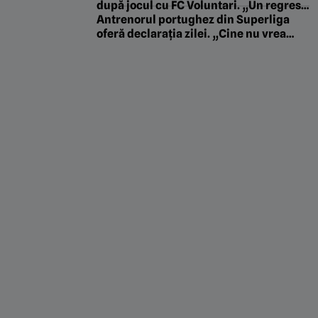
întâlnit cu Dan Petrescu”
după jocul cu FC Voluntari. „Un regres,
iar scorul e exagerat”
Antrenorul portughez din Superliga
oferă declarația zilei. „Cine nu vrea
presiune, să lucreze la supermarket!”