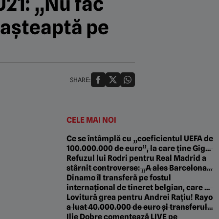
U21: „Nu fac
l așteaptă pe
SHARE:
CELE MAI NOI
Ce se întâmplă cu „coeficientul UEFA de
100.000.000 de euro”, la care ține Gigi
Becali atât de mult. Pe ce loc e FCSB
Refuzul lui Rodri pentru Real Madrid a
stârnit controverse: „A ales Barcelona
și nu banii, asta trebuie să doară!”
Dinamo îl transferă pe fostul
internațional de tineret belgian, care a
jucat la PSV! ProSport, confirmat: acord
Lovitură grea pentru Andrei Rațiu! Rayo
între părți
a luat 40.000.000 de euro și transferul
său pare imposibil
Ilie Dobre comentează LIVE pe