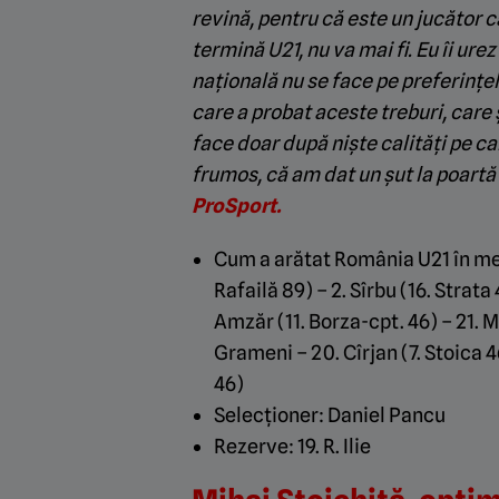
revină, pentru că este un jucător c
termină U21, nu va mai fi. Eu îi ur
națională nu se face pe preferințel
care a probat aceste treburi, care 
face doar după niște calități pe c
frumos, că am dat un șut la poartă”
ProSport.
Cum a arătat România U21 în meci
Rafailă 89) – 2. Sîrbu (16. Strata 4
Amzăr (11. Borza-cpt. 46) – 21. Mi
Grameni – 20. Cîrjan (7. Stoica 4
46)
Selecționer: Daniel Pancu
Rezerve: 19. R. Ilie