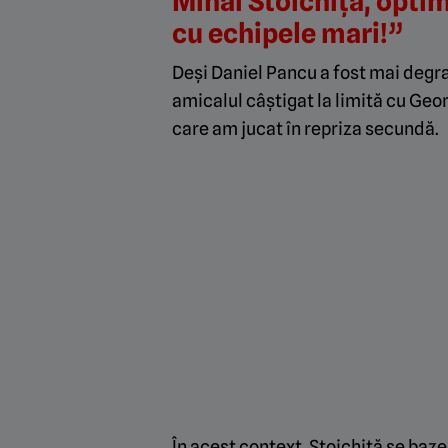
Mihai Stoichiță, optim
cu echipele mari!”
Deși Daniel Pancu a fost mai degra
amicalul câștigat la limită cu Geor
care am jucat în repriza secundă.
În acest context, Stoichiță se baze