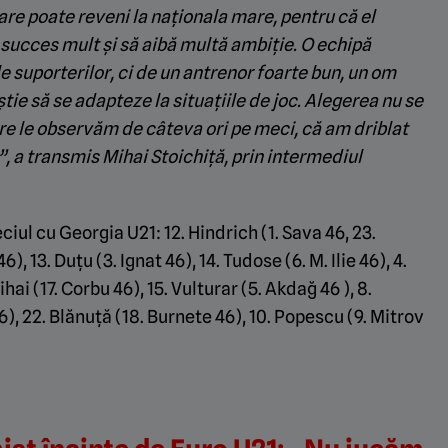
are poate reveni la naționala mare, pentru că el
ez succes mult și să aibă multă ambiție. O echipă
e suporterilor, ci de un antrenor foarte bun, un om
știe să se adapteze la situațiile de joc. Alegerea nu se
are le observăm de câteva ori pe meci, că am driblat
, a transmis Mihai Stoichiță, prin intermediul
ul cu Georgia U21: 12. Hindrich (1. Sava 46, 23.
6), 13. Duțu (3. Ignat 46), 14. Tudose (6. M. Ilie 46), 4.
hai (17. Corbu 46), 15. Vulturar (5. Akdağ 46 ), 8.
6), 22. Blănuță (18. Burnete 46), 10. Popescu (9. Mitrov