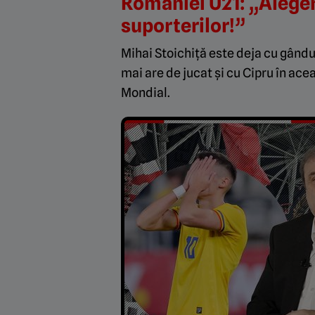
României U21: „Aleger
suporterilor!”
Mihai Stoichiță este deja cu gându
mai are de jucat și cu Cipru în ac
Mondial.