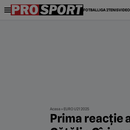
FOTBAL
LIGA 2
TENIS
VIDEO
Acasa
»
EURO U21 2025
Prima reacție 