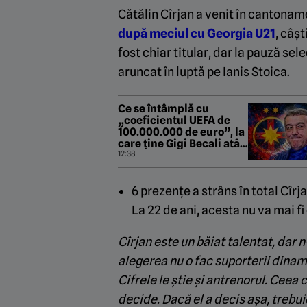
Cătălin Cîrjan a venit în cantonam
după meciul cu Georgia U21
, câș
fost chiar titular, dar la pauză sel
aruncat în luptă pe Ianis Stoica.
Ce se întâmplă cu
„coeficientul UEFA de
100.000.000 de euro”, la
care ține Gigi Becali atât
de mult. Pe ce loc e FCSB
12:38
6 prezențe a strâns în total Cîr
La 22 de ani, acesta nu va mai fi
Cîrjan este un băiat talentat, dar 
alegerea nu o fac suporterii dinamo
Cifrele le știe și antrenorul. Ceea 
decide. Dacă el a decis așa, trebui