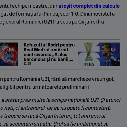
entul echipei noastre, dar
a ieșit complet din calcule
tigat de formația lui Pancu, scor 1-0. Dinamovistul a
ecționerul României U21 l-a scos pe Cîrjan și l-a
Refuzul lui Rodri pentru
Real Madrid a stârnit
controverse: „A ales
Barcelona și nu banii,
asta trebuie să doară!”
12:25
jan pentru România U21, fără să marcheze vreun gol.
 eligibil pentru următoarele preliminarii
n-a arătat prea multe la echipa națională U21. Și atunci
viști, ci antrenorul. Iar ea nu poate fi contestată.
ce trebuie să facă Cîrjan în teren, tot antrenorul
e să acceptăm situația. Și el să fie ambiționat să