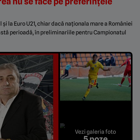
ea nu se face pe preferințele
l și la Euro U21, chiar dacă naționala mare a României
eastă perioadă, în preliminariile pentru Campionatul
Vezi galeria foto
5 poze