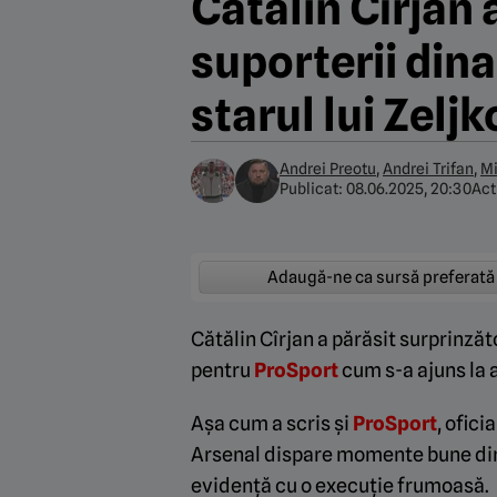
Cătălin Cîrjan 
suporterii dina
starul lui Zelj
Andrei Preotu
,
Andrei Trifan
,
Mi
Publicat:
08.06.2025, 20:30
Act
Adaugă-ne ca sursă preferată
Cătălin Cîrjan a părăsit surprinzăt
pentru
ProSport
cum s-a ajuns la a
Așa cum a scris și
ProSport
, ofici
Arsenal dispare momente bune din 
evidență cu o execuție frumoasă.