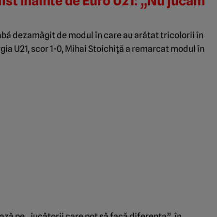
ist înainte de Euro U21: „Nu jucăm
bă dezamăgit de modul în care au arătat tricolorii în
gia U21, scor 1-0, Mihai Stoichiță a remarcat modul în
ază pe „jucătorii care pot să facă diferența”, în