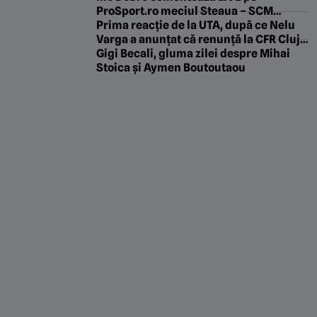
ProSport.ro meciul Steaua – SCM
Râmnicu Vâlcea, sâmbătă, 8 august
Prima reacție de la UTA, după ce Nelu
2026, de la ora 11:00
Varga a anunțat că renunță la CFR Cluj
și investește la echipa din Arad
Gigi Becali, gluma zilei despre Mihai
Stoica și Aymen Boutoutaou