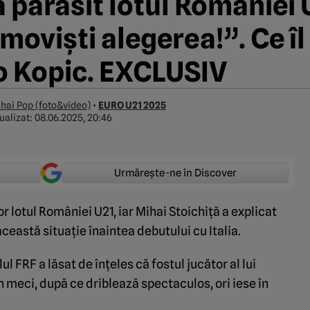
a părăsit lotul României 
moviști alegerea!”. Ce î
ko Kopic. EXCLUSIV
hai Pop (foto&video)
•
EURO U21 2025
ualizat:
08.06.2025, 20:46
Urmărește-ne în Discover
or lotul României U21, iar Mihai Stoichiță a explicat
ceastă situație înaintea debutului cu Italia.
alul FRF a lăsat de înțeles că fostul jucător al lui
meci, după ce driblează spectaculos, ori iese în