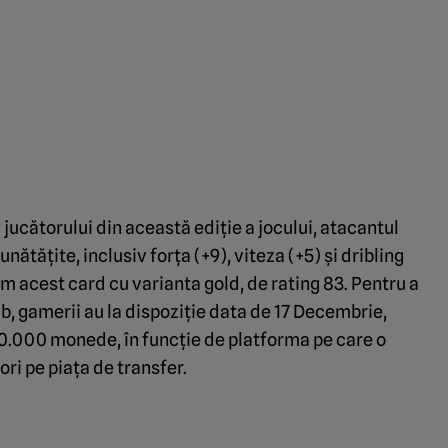
 jucătorului din această ediție a jocului, atacantul
ătățite, inclusiv forța (+9), viteza (+5) și dribling
 acest card cu varianta gold, de rating 83. Pentru a
ub, gamerii au la dispoziție data de 17 Decembrie,
60.000 monede, în funcție de platforma pe care o
tori pe piața de transfer.