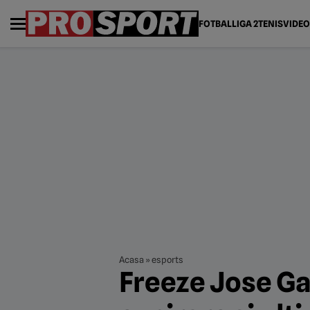
FOTBAL
LIGA 2
TENIS
VIDEO
Acasa
»
esports
Freeze Jose Ga