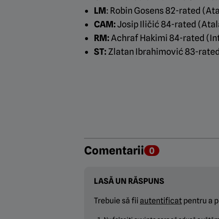
LM
: Robin Gosens 82-rated (At
CAM:
Josip Iličić 84-rated (Ata
RM:
Achraf Hakimi 84-rated (In
ST:
Zlatan Ibrahimović 83-rated
Comentarii
0
LASĂ UN RĂSPUNS
Trebuie să fii
autentificat
pentru a p