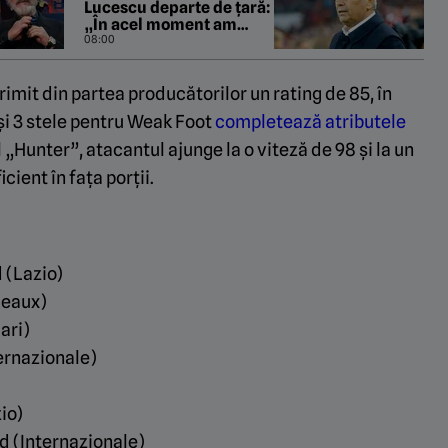
Lucescu departe de țară:
„În acel moment am
plâns”
08:00
primit din partea producătorilor un rating de 85, în
 și 3 stele pentru Weak Foot
completează atributele
l „Hunter”, atacantul ajunge la o viteză de 98 și la un
cient în fața porții.
 (Lazio)
deaux)
ari)
ernazionale)
io)
d (Internazionale)