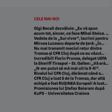
CELE MAI NOI
Gigi Becali dezvăluie: „Eu vă spun
acum tot, sincer, ce face Mihai Stoica. E
prima oară când o zic”
Vedeta de la „Survivor”, lacrimi pentru
Mircea Lucescu departe de țară: „În
acel moment am plâns”
Nu mai transmit meciul retur dintre
Tromso și CFR Cluj după ce au văzut
scorul din Gruia!
Incredibil! Florin Prunea, delegat UEFA
la Sheriff Tiraspol – St. Gallen: „Vă arăt
ceva frumos! E ce trebuie, Fratello?”
„N-am putut să mă mai uit la 0-4!”.
Rivalul lui CFR Cluj, dărâmat când a
văzut ce a făcut Tromso în Gruia
CFR Cluj a luat 5 de la Tromso, dar altă
echipă a fost RUȘINEA Europei! A luat
gol după gol și s-a făcut de râs
Promisiunea lui Ștefan Baiaram după
KuPS – Universitatea Craiova