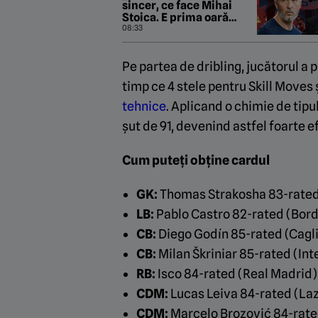
sincer, ce face Mihai
Stoica. E prima oară
când o zic”
08:33
Pe partea de dribling, jucătorul a 
timp ce 4 stele pentru Skill Moves
tehnice
. Aplicand o chimie de tipu
șut de 91, devenind astfel foarte efi
Cum puteți obține cardul
GK:
Thomas Strakosha 83-rated
LB:
Pablo Castro 82-rated (Bor
CB:
Diego Godín 85-rated (Cagli
CB:
Milan Škriniar 85-rated (Int
RB:
Isco 84-rated (Real Madrid)
CDM:
Lucas Leiva 84-rated (Laz
CDM:
Marcelo Brozović 84-rate