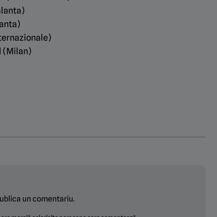
alanta)
lanta)
ternazionale)
 (Milan)
ublica un comentariu.