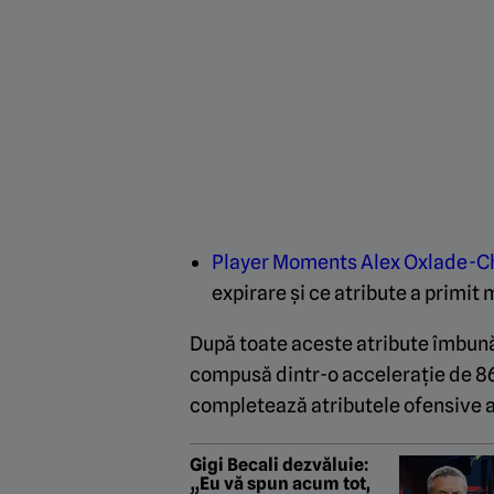
Player Moments Alex Oxlade-C
expirare și ce atribute a primit 
După toate aceste atribute îmbunăț
compusă dintr-o accelerație de 86 ș
completează atributele ofensive a
Gigi Becali dezvăluie:
„Eu vă spun acum tot,