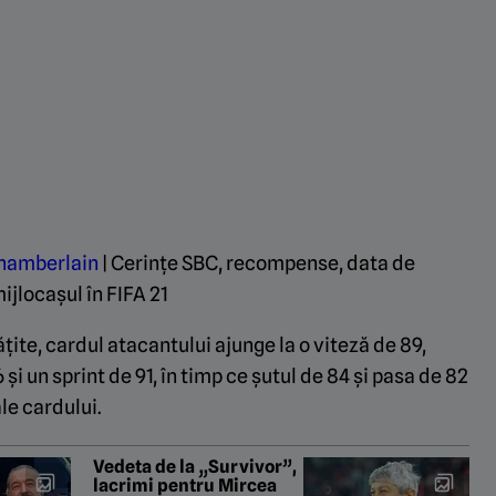
hamberlain
| Cerințe SBC, recompense, data de
mijlocașul în FIFA 21
ite, cardul atacantului ajunge la o viteză de 89,
i un sprint de 91, în timp ce șutul de 84 și pasa de 82
le cardului.
Vedeta de la „Survivor”,
lacrimi pentru Mircea