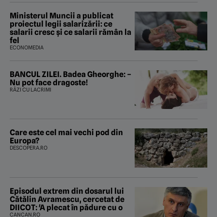
Ministerul Muncii a publicat
proiectul legii salarizării: ce
salarii cresc și ce salarii rămân la
fel
ECONOMEDIA
BANCUL ZILEI. Badea Gheorghe: –
Nu pot face dragoste!
RÂZI CU LACRIMI
Care este cel mai vechi pod din
Europa?
DESCOPERA.RO
Episodul extrem din dosarul lui
Cătălin Avramescu, cercetat de
DIICOT: 'A plecat în pădure cu o
CANCAN.RO