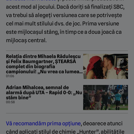
acest mod al jocului. Dacă doriți să finalizați SBC,
va trebui să alegeți versiunea care se potrivește
cel mai mult stilului dvs. de joc. Prima versiune
este mijlocașul stâng, în timp ce a doua joacă ca
mijlocaș central.
Relația dintre Mihaela Rădulescu
și Felix Baumgartner, ȘTEARSĂ
complet din biografia
campionului! „Nu vrea ca lumea
să știe că a iubit fata din
01:06
România!”
Adrian Mihalcea, semnal de
alarmă după UTA – Rapid 0-0: „Nu
stăm bine”
00:58
Vă recomandăm prima opțiune
, deoarece atunci
când aplicați stilul de chimie „Hunter”, abilitățile