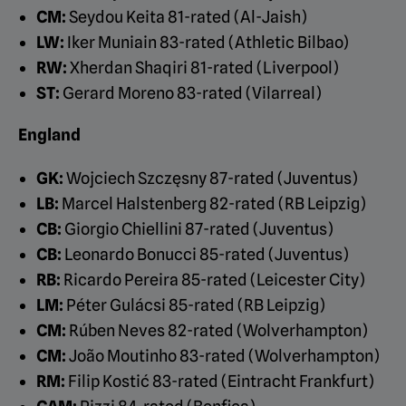
CM:
Seydou Keita 81-rated (Al-Jaish)
LW:
Iker Muniain 83-rated (Athletic Bilbao)
RW:
Xherdan Shaqiri 81-rated (Liverpool)
ST:
Gerard Moreno 83-rated (Vilarreal)
England
GK:
Wojciech Szczęsny 87-rated (Juventus)
LB:
Marcel Halstenberg 82-rated (RB Leipzig)
CB:
Giorgio Chiellini 87-rated (Juventus)
CB:
Leonardo Bonucci 85-rated (Juventus)
RB:
Ricardo Pereira 85-rated (Leicester City)
LM:
Péter Gulácsi 85-rated (RB Leipzig)
CM:
Rúben Neves 82-rated (Wolverhampton)
CM:
João Moutinho 83-rated (Wolverhampton)
RM:
Filip Kostić 83-rated (Eintracht Frankfurt)