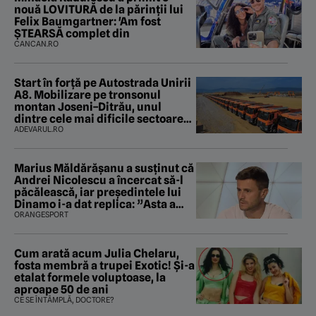
nouă LOVITURĂ de la părinții lui
Felix Baumgartner: 'Am fost
ȘTEARSĂ complet din
CANCAN.RO
Start în forță pe Autostrada Unirii
A8. Mobilizare pe tronsonul
montan Joseni–Ditrău, unul
dintre cele mai dificile sectoare
care traversează Carpații
ADEVARUL.RO
Marius Măldărăşanu a susţinut că
Andrei Nicolescu a încercat să-l
păcălească, iar preşedintele lui
Dinamo i-a dat replica: ”Asta a
fost istoria”
ORANGESPORT
Cum arată acum Julia Chelaru,
fosta membră a trupei Exotic! Și-a
etalat formele voluptoase, la
aproape 50 de ani
CE SE ÎNTÂMPLĂ, DOCTORE?