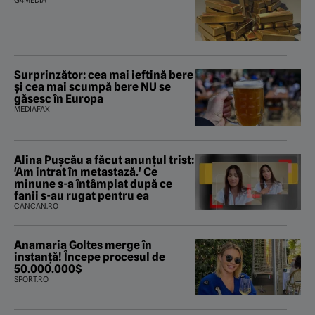
G4MEDIA
Surprinzător: cea mai ieftină bere
și cea mai scumpă bere NU se
găsesc în Europa
MEDIAFAX
Alina Pușcău a făcut anunțul trist:
'Am intrat în metastază.' Ce
minune s-a întâmplat după ce
fanii s-au rugat pentru ea
CANCAN.RO
Anamaria Goltes merge în
instanță! Începe procesul de
50.000.000$
SPORT.RO