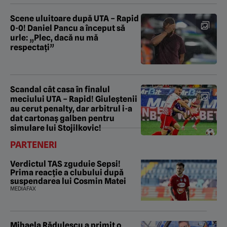
Scene uluitoare după UTA – Rapid
0-0! Daniel Pancu a început să
urle: „Plec, dacă nu mă
respectați”
Scandal cât casa în finalul
meciului UTA – Rapid! Giuleștenii
au cerut penalty, dar arbitrul i-a
dat cartonaș galben pentru
simulare lui Stojilkovic!
PARTENERI
Verdictul TAS zguduie Sepsi!
Prima reacție a clubului după
suspendarea lui Cosmin Matei
MEDIAFAX
Mihaela Rădulescu a primit o