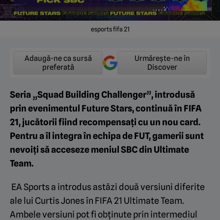
esports fifa 21
Adaugă-ne ca sursă
Urmărește-ne în
preferată
Discover
Seria „Squad Building Challenger”, introdusă
prin evenimentul Future Stars, continuă în FIFA
21, jucătorii fiind recompensați cu un nou card.
Pentru a îl integra în echipa de FUT, gamerii sunt
nevoiți să acceseze meniul SBC din Ultimate
Team.
EA Sports a introdus astăzi două versiuni diferite
ale lui Curtis Jones în FIFA 21 Ultimate Team.
Ambele versiuni pot fi obținute prin intermediul