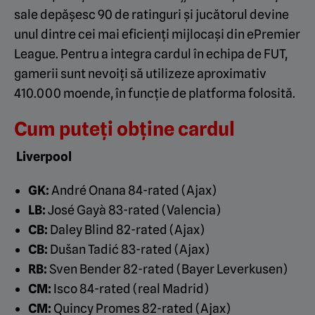
sale depășesc 90 de ratinguri și jucătorul devine
unul dintre cei mai eficienți mijlocași din ePremier
League. Pentru a integra cardul în echipa de FUT,
gamerii sunt nevoiți să utilizeze aproximativ
410.000 moende, în funcție de platforma folosită.
Cum puteți obține cardul
Liverpool
GK:
André Onana 84-rated (Ajax)
LB:
José Gayà 83-rated (Valencia)
CB:
Daley Blind 82-rated (Ajax)
CB:
Dušan Tadić 83-rated (Ajax)
RB:
Sven Bender 82-rated (Bayer Leverkusen)
CM:
Isco 84-rated (real Madrid)
CM:
Quincy Promes 82-rated (Ajax)