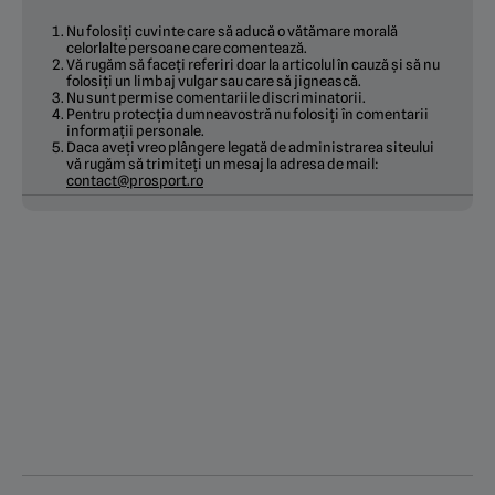
Nu folosiți cuvinte care să aducă o vătămare morală
celorlalte persoane care comentează.
Vă rugăm să faceți referiri doar la articolul în cauză și să nu
folosiți un limbaj vulgar sau care să jignească.
Nu sunt permise comentariile discriminatorii.
Pentru protecția dumneavostră nu folosiți în comentarii
informații personale.
Daca aveți vreo plângere legată de administrarea siteului
vă rugăm să trimiteți un mesaj la adresa de mail:
contact@prosport.ro