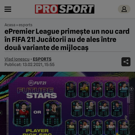
Acasa
»
esports
ePremier League primește un nou card
în FIFA 21! Jucătorii au de ales între
două variante de mijlocaș
Vlad Ionescu
•
ESPORTS
Publicat:
13.02.2021, 15:55