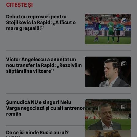
CITEȘTE ȘI
Debut cu reproșuri pentru
Stojilkovic la Rapid: „A făcut o
mare greșeală!”
Victor Angelescu a anunțat un
nou transfer la Rapid: „Rezolvăm
săptămâna viitoare”
Şumudică NU e singur! Nelu
Varga negociază şi cu alt antrenor
român
De ce își vinde Rusia aurul?