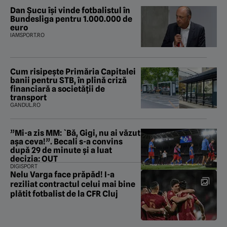
Dan Șucu își vinde fotbalistul în
Bundesliga pentru 1.000.000 de
euro
IAMSPORT.RO
Cum risipește Primăria Capitalei
banii pentru STB, în plină criză
financiară a societății de
transport
GANDUL.RO
”Mi-a zis MM: `Bă, Gigi, nu ai văzut
așa ceva!”. Becali s-a convins
după 29 de minute și a luat
decizia: OUT
DIGISPORT
Nelu Varga face prăpăd! I-a
reziliat contractul celui mai bine
plătit fotbalist de la CFR Cluj