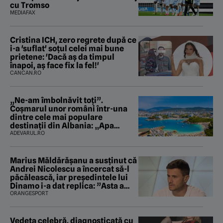
cu Tromso
MEDIAFAX
Cristina ICH, zero regrete după ce
i-a 'suflat' soțul celei mai bune
prietene: 'Dacă aș da timpul
înapoi, aș face fix la fel!'
CANCAN.RO
„Ne-am îmbolnăvit toți”.
Coșmarul unor români într-una
dintre cele mai populare
destinații din Albania: „Apa
mirosea a canalizare”
ADEVARUL.RO
Marius Măldărăşanu a susţinut că
Andrei Nicolescu a încercat să-l
păcălească, iar preşedintele lui
Dinamo i-a dat replica: ”Asta a
fost istoria”
ORANGESPORT
Vedeta celebră, diagnosticată cu