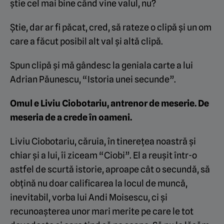
știe cel mai bine când vine valul, nu?
Știe, dar ar fi păcat, cred, să rateze o clipă și un om
care a făcut posibil alt val și altă clipă.
Spun clipă și mă gândesc la geniala carte a lui
Adrian Păunescu, “Istoria unei secunde”.
Omul e Liviu Ciobotariu, antrenor de meserie. De
meseria de a crede în oameni.
Liviu Ciobotariu, căruia, în tinerețea noastră și
chiar și a lui, îi ziceam “Ciobi”. El a reușit într-o
astfel de scurtă istorie, aproape cât o secundă, să
obțină nu doar calificarea la locul de muncă,
inevitabil, vorba lui Andi Moisescu, ci și
recunoașterea unor mari merite pe care le tot