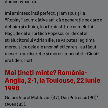
dumneavoastră.
Îmi amintesc însă perfect, și am spus și la
“Replay” acum câțiva ani, că o generație pe care o
definim și o lipim, foarte cinstit, de numele lui
Hagi, de cel al lui Gică Popescu ori de cel al
strălucitorului Adrian Ilie, se va putea legitima
mereu și cu cele ale unor băieți care și-au făcut
meseria cu discreție și mereu impecabil. “Ciobi”
era liderul lor!
Mai țineți minte? România-
Anglia, 2-1, la Toulouse, 22 iunie
1998
Goluri: Viorel Moldovan (47), Dan Petrescu (90)/
Owen (83).