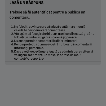
LASĂ UN RĂSPUNS
Trebuie să fii
autentificat
pentru a publica un
comentariu.
Nu folosiți cuvinte care să aducă o vătămare morală
celorlalte persoane care comentează.
Vă rugăm să faceți referiri doar la articolul în cauză și să nu
folosiți un limbaj vulgar sau care să jignească.
Nu sunt permise comentariile discriminatorii.
Pentru protecția dumneavostră nu folosiți în comentarii
informații personale.
Daca aveți vreo plângere legată de administrarea siteului
vă rugăm să trimiteți un mesaj la adresa de mail:
contact@prosport.ro