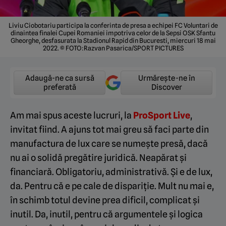
Liviu Ciobotariu participa la conferinta de presa a echipei FC Voluntari de
dinaintea finalei Cupei Romaniei impotriva celor de la Sepsi OSK Sfantu
Gheorghe, desfasurata la Stadionul Rapid din Bucuresti, miercuri 18 mai
2022. © FOTO:Razvan Pasarica/SPORT PICTURES
Adaugă-ne ca sursă
Urmărește-ne în
preferată
Discover
Am mai spus aceste lucruri, la
ProSport Live
,
invitat fiind. A ajuns tot mai greu să faci parte din
manufactura de lux care se numește presă, dacă
nu ai o solidă pregătire juridică. Neapărat și
financiară. Obligatoriu, administrativă. Și e de lux,
da. Pentru că e pe cale de dispariție. Mult nu mai e,
în schimb totul devine prea dificil, complicat și
inutil. Da, inutil, pentru că argumentele și logica