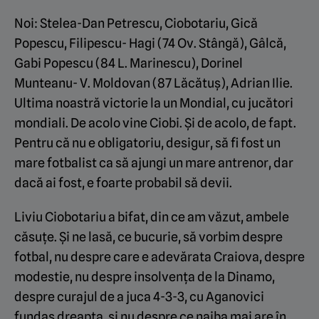
Noi: Stelea-Dan Petrescu, Ciobotariu, Gică
Popescu, Filipescu- Hagi (74 Ov. Stângă), Gâlcă,
Gabi Popescu (84 L. Marinescu), Dorinel
Munteanu- V. Moldovan (87 Lăcătuș), Adrian Ilie.
Ultima noastră victorie la un Mondial, cu jucători
mondiali. De acolo vine Ciobi. Și de acolo, de fapt.
Pentru că nu e obligatoriu, desigur, să fi fost un
mare fotbalist ca să ajungi un mare antrenor, dar
dacă ai fost, e foarte probabil să devii.
Liviu Ciobotariu a bifat, din ce am văzut, ambele
căsuțe. Și ne lasă, ce bucurie, să vorbim despre
fotbal, nu despre care e adevărata Craiova, despre
modestie, nu despre insolvența de la Dinamo,
despre curajul de a juca 4-3-3, cu Aganovici
fundaș dreapta, și nu despre ce naiba mai are în