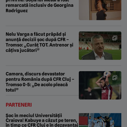
remarcată inclusiv de Georgina
Rodriguez
Nelu Varga a făcut prăpăd și
anunță decizii șoc după CFR –
Tromso: „Curăț TOT. Antrenor și
câțiva jucători”
Camora, discurs devastator
pentru România după CFR Cluj –
Tromso 0-5: „De acolo pleacă
totul”
PARTENERI
Șoc în meciul Universității
Craiova! Kabuye a căzut pe teren,
în timp ce CFR Cluj e în dezavantaj