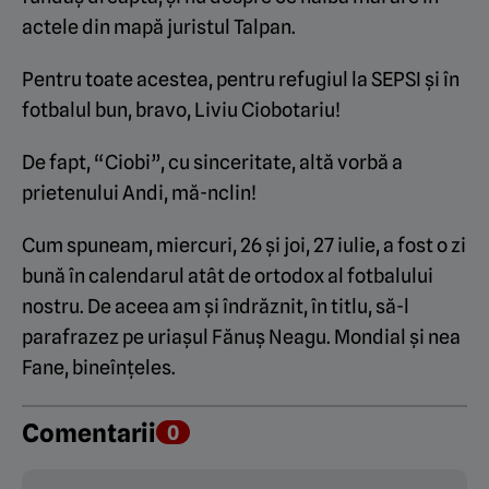
actele din mapă juristul Talpan.
Pentru toate acestea, pentru refugiul la SEPSI și în
fotbalul bun, bravo, Liviu Ciobotariu!
De fapt, “Ciobi”, cu sinceritate, altă vorbă a
prietenului Andi, mă-nclin!
Cum spuneam, miercuri, 26 și joi, 27 iulie, a fost o zi
bună în calendarul atât de ortodox al fotbalului
nostru. De aceea am și îndrăznit, în titlu, să-l
parafrazez pe uriașul Fănuș Neagu. Mondial și nea
Fane, bineînțeles.
Comentarii
0