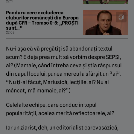
înseamnă fotbalul”
22:11
Panduru cere excluderea
cluburilor românești din Europa
după CFR – Tromso 0-5: „PROȘTI
sunt…”
22:08
Nu-i așa că vă pregătiți să abandonați textul
acum? E deja prea mult să vorbim despre SEPSI,
ai? (Mamaie, când întreba ceva și știa răspunsul
din capul locului, punea mereu la sfârșit un “ai”.
“Nu ți-ai făcut, Mariusică, lecțiile, ai? Nu ai
mâncat, mă mamaie, ai?”)
Celelalte echipe, care conduc în topul
popularității, acelea merită reflectoarele, ai?
Iar un ziarist, deh, un editorialist carevasăzică,