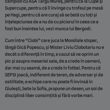
campion cu ASA Târgu Mureș, pentru că ia Cupe și
Supercupe, pentru că îl învinge cu trofeul pe masă
pe Hagi, pentru că are curaj să se bată cu toți și
înțelepciunea de a nu da cu piciorul în ceea ce a
fost bun înaintea lui, vezi munca lui Bergodi.
Cum între “Ciobi” care juca la Mondiale stoper,
lângă Gică Popescu, și Mister Liviu Ciobotariu nu e
decât o diferență în timp, e cazul să ne oprim un
pic și asupra meseriei sale, de a crede în oameni,
dar mai cu seamă, de a crede în fotbal. Pentru că
SEPSI joacă, indiferent de teren, de adversar și de
ostilitate, e echipa care nu poate fi învinsă în
Giulești, bate la Sofia, propune un desen, un soi de
disciplină liber consimțită și fără vorbe mari.