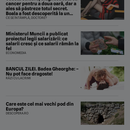
cancer pentru a doua oară, dar a
ales să păstreze totul secret.
Boala a fost descoperită la un
control de rutină
CE SE ÎNTÂMPLĂ, DOCTORE?
Ministerul Muncii a publicat
proiectul legii salarizării: ce
salarii cresc și ce salarii rămân la
fel
ECONOMEDIA
BANCUL ZILEI. Badea Gheorghe: –
Nu pot face dragoste!
RÂZI CU LACRIMI
Care este cel mai vechi pod din
Europa?
DESCOPERA.RO