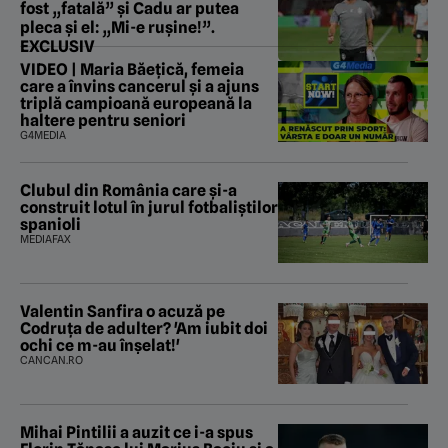
fost „fatală” și Cadu ar putea
pleca și el: „Mi-e rușine!”.
EXCLUSIV
VIDEO | Maria Băețică, femeia
care a învins cancerul și a ajuns
triplă campioană europeană la
haltere pentru seniori
G4MEDIA
Clubul din România care și-a
construit lotul în jurul fotbaliștilor
spanioli
MEDIAFAX
Valentin Sanfira o acuză pe
Codruța de adulter? 'Am iubit doi
ochi ce m-au înșelat!'
CANCAN.RO
Mihai Pintilii a auzit ce i-a spus