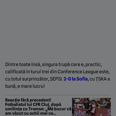
Dintre toate însă, singura trupă care e, practic,
calificată în turul trei din Conference League este,
cu totul surprinzător, SEPSI.
2-0 la Sofia
, cu ȚSKA a
bună, e mare lucru!
Reacție fără precedent!
Fotbalistul lui CFR Cluj, după
umilința cu Tromso: „Mă bucur că
am văzut cu ochii mei ce