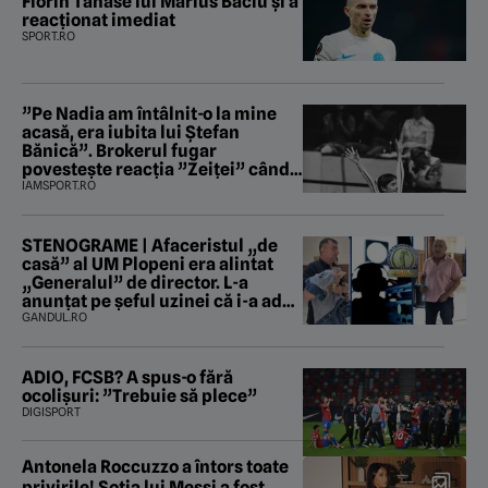
Florin Tănase lui Marius Baciu și a
reacționat imediat
SPORT.RO
”Pe Nadia am întâlnit-o la mine
acasă, era iubita lui Ștefan
Bănică”. Brokerul fugar
povestește reacția ”Zeiței” când
i-a intrat în baie
IAMSPORT.RO
STENOGRAME | Afaceristul „de
casă” al UM Plopeni era alintat
„Generalul” de director. L-a
anunțat pe șeful uzinei că i-a adus
„subțireanu, așa”
GANDUL.RO
ADIO, FCSB? A spus-o fără
ocolișuri: ”Trebuie să plece”
DIGISPORT
Antonela Roccuzzo a întors toate
privirile! Soția lui Messi a fost