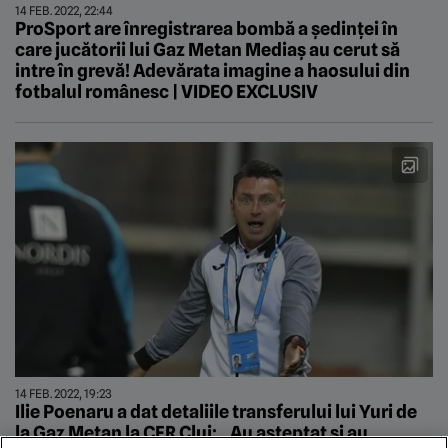
14 FEB. 2022, 22:44
ProSport are înregistrarea bombă a ședinței în
care jucătorii lui Gaz Metan Mediaș au cerut să
intre în grevă! Adevărata imagine a haosului din
fotbalul românesc | VIDEO EXCLUSIV
14 FEB. 2022, 19:23
Ilie Poenaru a dat detaliile transferului lui Yuri de
la Gaz Metan la CFR Cluj: „Au așteptat și au