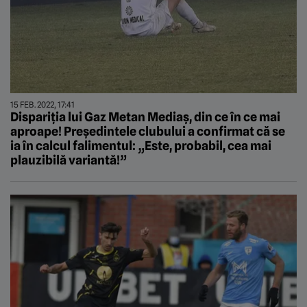
15 FEB. 2022, 17:41
Dispariția lui Gaz Metan Mediaș, din ce în ce mai
aproape! Președintele clubului a confirmat că se
ia în calcul falimentul: „Este, probabil, cea mai
plauzibilă variantă!”