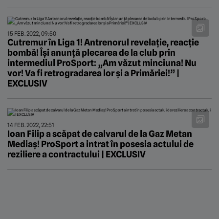
15 FEB. 2022, 09:50
Cutremur în Liga 1! Antrenorul revelație, reacție
bombă! Își anunță plecarea de la club prin
intermediul ProSport: „Am văzut minciuna! Nu
vor! Va fi retrogradarea lor și a Primăriei!” |
EXCLUSIV
14 FEB. 2022, 22:51
Ioan Filip a scăpat de calvarul de la Gaz Metan
Mediaș! ProSport a intrat în posesia actului de
reziliere a contractului | EXCLUSIV