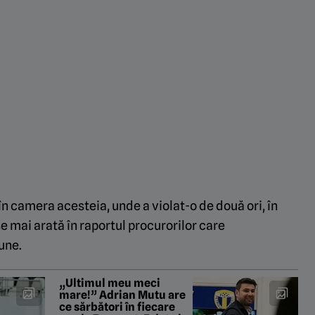
 în camera acesteia, unde a violat-o de două ori, în
e mai arată în raportul procurorilor care
une.
„Ultimul meu meci
mare!” Adrian Mutu are
ce sărbători în fiecare