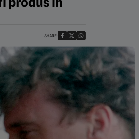
fi produs în
SHARE: