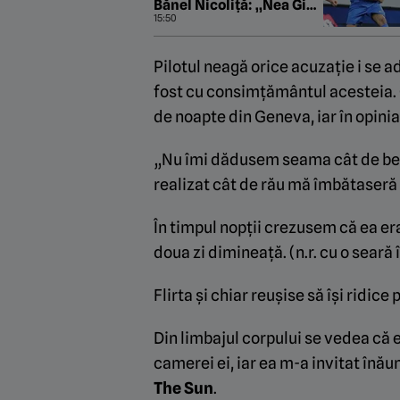
Bănel Nicoliță: „Nea Gigi
ia 5 campionate la rând
15:50
cu ei doi”
Pilotul neagă orice acuzație i se ad
fost cu consimțământul acesteia. Ce
de noapte din Geneva, iar în opinia
„Nu îmi dădusem seama cât de bea
realizat cât de rău mă îmbătaseră 
În timpul nopții crezusem că ea e
doua zi dimineață. (n.r. cu o seară 
Flirta și chiar reușise să își ridice
Din limbajul corpului se vedea că e
camerei ei, iar ea m-a invitat înău
The Sun
.