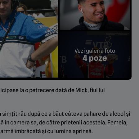
Vezi galeria foto
4 poze
ipase la o petrecere dată de Mick, fiul lui
-a simțit rău după ce a băut câteva pahare de alcool și
usă în camera sa, de către prietenii acesteia. Femeia,
oarmă îmbrăcată și cu lumina aprinsă.