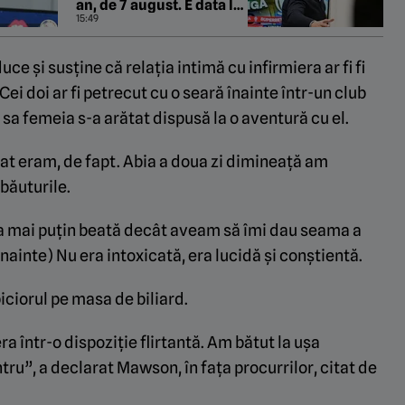
an, de 7 august. E data la
care a avut tot orașul la
15:49
picioare
uce și susține că relația intimă cu infirmiera ar fi fi
i doi ar fi petrecut cu o seară înainte într-un club
 sa femeia s-a arătat dispusă la o aventură cu el.
t eram, de fapt. Abia a doua zi dimineață am
băuturile.
ra mai puțin beată decât aveam să îmi dau seama a
înainte) Nu era intoxicată, era lucidă și conștientă.
 piciorul pe masa de biliard.
ra într-o dispoziție flirtantă. Am bătut la ușa
ntru”, a declarat Mawson, în fața procurrilor, citat de