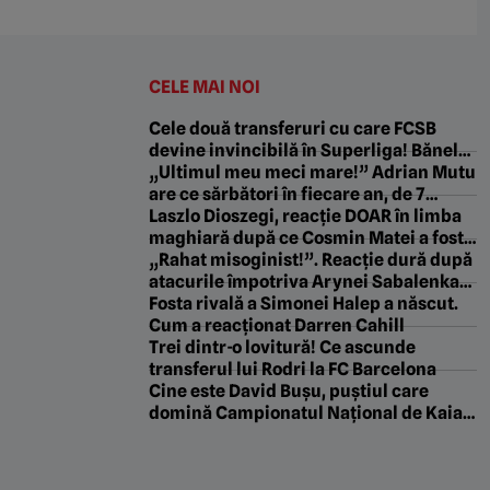
CELE MAI NOI
Cele două transferuri cu care FCSB
devine invincibilă în Superliga! Bănel
Nicoliță: „Nea Gigi ia 5 campionate la
„Ultimul meu meci mare!” Adrian Mutu
rând cu ei doi”
are ce sărbători în fiecare an, de 7
august. E data la care a avut tot orașul
Laszlo Dioszegi, reacție DOAR în limba
la picioare
maghiară după ce Cosmin Matei a fost
suspendat! Ce decizie a luat patronul
„Rahat misoginist!”. Reacție dură după
lui Sepsi
atacurile împotriva Arynei Sabalenka
legate de sportivii trans și testele
Fosta rivală a Simonei Halep a născut.
biologice din tenis
Cum a reacționat Darren Cahill
Trei dintr-o lovitură! Ce ascunde
transferul lui Rodri la FC Barcelona
Cine este David Bușu, puștiul care
domină Campionatul Național de Kaiac
Viteză de la Bascov