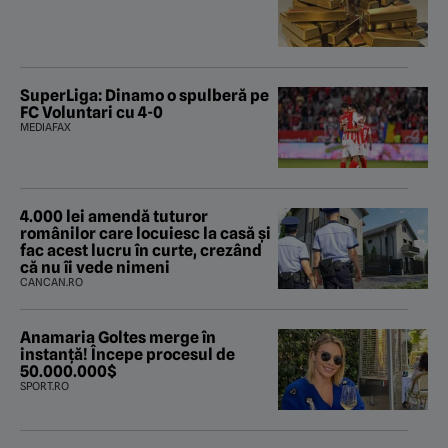
SuperLiga: Dinamo o spulberă pe
FC Voluntari cu 4-0
MEDIAFAX
4.000 lei amendă tuturor
românilor care locuiesc la casă și
fac acest lucru în curte, crezând
că nu îi vede nimeni
CANCAN.RO
Anamaria Goltes merge în
instanță! Începe procesul de
50.000.000$
SPORT.RO