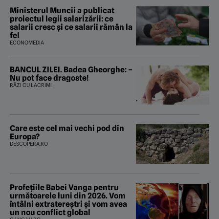
Ministerul Muncii a publicat
proiectul legii salarizării: ce
salarii cresc și ce salarii rămân la
fel
ECONOMEDIA
BANCUL ZILEI. Badea Gheorghe: –
Nu pot face dragoste!
RÂZI CU LACRIMI
Care este cel mai vechi pod din
Europa?
DESCOPERA.RO
Profețiile Babei Vanga pentru
următoarele luni din 2026. Vom
întâlni extratereștri și vom avea
un nou conflict global