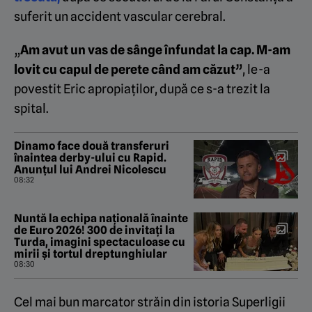
suferit un accident vascular cerebral.
„
Am avut un vas de sânge înfundat la cap. M-am
lovit cu capul de perete când am căzut”
, le-a
povestit Eric apropiaților, după ce s-a trezit la
spital.
Dinamo face două transferuri
înaintea derby-ului cu Rapid.
Anunțul lui Andrei Nicolescu
08:32
Nuntă la echipa națională înainte
de Euro 2026! 300 de invitați la
Turda, imagini spectaculoase cu
mirii și tortul dreptunghiular
08:30
Cel mai bun marcator străin din istoria Superligii