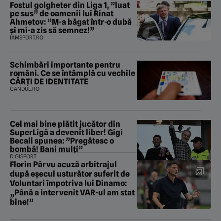
Fostul golgheter din Liga 1, ”luat
pe sus” de oamenii lui Rinat
Ahmetov: ”M-a băgat într-o dubă
și mi-a zis să semnez!”
IAMSPORT.RO
Schimbări importante pentru
români. Ce se întâmplă cu vechile
CĂRȚI DE IDENTITATE
GANDUL.RO
Cel mai bine plătit jucător din
SuperLigă a devenit liber! Gigi
Becali spunea: ”Pregătesc o
bombă! Bani mulți”
DIGISPORT
Florin Pârvu acuză arbitrajul
după eșecul usturător suferit de
Voluntari împotriva lui Dinamo:
„Până a intervenit VAR-ul am stat
bine!”