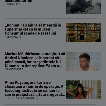
accident teribil!
CANCAN.RO
„Românii au ajuns să meargă la
supermarket ca la muzeu”.
Consumul scade de șase luni
ADEVARUL.RO
Marius Măldărăşanu a susţinut că
Andrei Nicolescu a încercat să-l
păcălească, iar preşedintele lui
Dinamo i-a dat replica: ”Asta a
fost istoria”
ORANGESPORT
Alina Pușcău, mărturisire
sfâșietoare înainte de operație. A
fost diagnosticată cu cancer la
sân în metastază: „Este singurul
tratament care o să mă ajute să
CE SE ÎNTÂMPLĂ, DOCTORE?
îmi salvez viața”