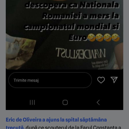
Eric de Oliveira a ajuns la spital săptămâna
trecută,
după ce scouterul de la Farul Constanța a