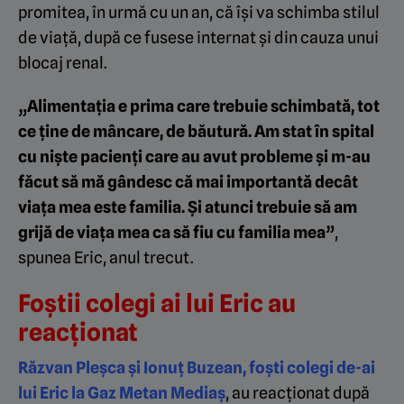
promitea, în urmă cu un an, că își va schimba stilul
de viață, după ce fusese internat și din cauza unui
blocaj renal.
„Alimentația e prima care trebuie schimbată, tot
ce ține de mâncare, de băutură. Am stat în spital
cu niște pacienți care au avut probleme și m-au
făcut să mă gândesc că mai importantă decât
viața mea este familia. Și atunci trebuie să am
grijă de viața mea ca să fiu cu familia mea”
,
spunea Eric, anul trecut.
Foștii colegi ai lui Eric au
reacționat
Răzvan Pleșca și Ionuț Buzean, foști colegi de-ai
lui Eric la Gaz Metan Mediaș
, au reacționat după