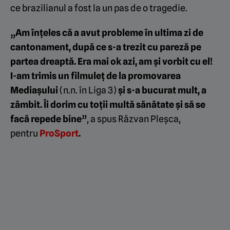
ce brazilianul a fost la un pas de o tragedie.
„Am înțeles că a avut probleme în ultima zi de
cantonament, după ce s-a trezit cu pareză pe
partea dreaptă. Era mai ok azi, am și vorbit cu el!
I-am trimis un filmuleț de la promovarea
Mediașului
(n.n. în Liga 3)
și s-a bucurat mult, a
zâmbit. Îi dorim cu toții multă sănătate și să se
facă repede bine”
, a spus Răzvan Pleșca,
pentru
ProSport
.