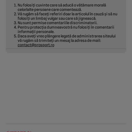
Nu folosiți cuvinte care să aducă o vătămare morală
celorlalte persoane care comentează.
Vă rugăm să faceți referiri doar la articolul în cauză și să nu
folosiți un limbaj vulgar sau care să jignească.
Nu sunt permise comentariile discriminatorii.
Pentru protecția dumneavostră nu folosiți în comentarii
informații personale.
Daca aveți vreo plângere legată de administrarea siteului
vă rugăm să trimiteți un mesaj la adresa de mail:
contact@prosport.ro