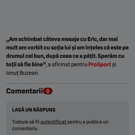
„Am schimbat câteva mesaje cu Eric, dar mai
mult am vorbit cu soția lui și am înțeles că este pe
drumul cel bun, după ceea ce a pățit. Sperăm cu
toții să fie bine”
, a afirmat pentru
ProSport
și
Ionuț Buzean.
Comentarii
0
LASĂ UN RĂSPUNS
Trebuie să fii
autentificat
pentru a publica un
comentariu.