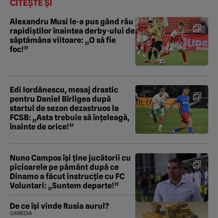
CITEȘTE ȘI
Alexandru Musi le-a pus gând rău
rapidiștilor înaintea derby-ului de
săptămâna viitoare: „O să fie
foc!”
Edi Iordănescu, mesaj drastic
pentru Daniel Bîrligea după
startul de sezon dezastruos la
FCSB: „Asta trebuie să înțeleagă,
înainte de orice!”
Nuno Campos își ține jucătorii cu
picioarele pe pământ după ce
Dinamo a făcut instrucție cu FC
Voluntari: „Suntem departe!”
De ce își vinde Rusia aurul?
G4MEDIA