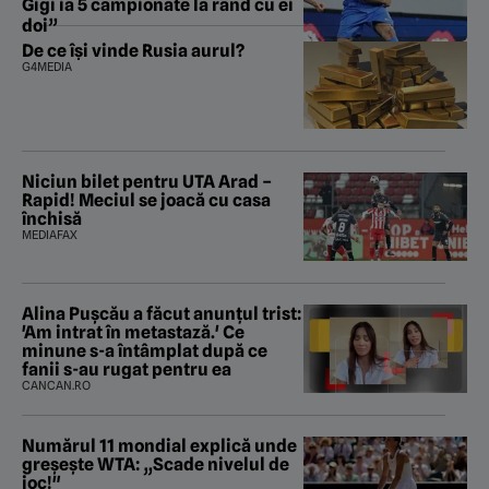
Gigi ia 5 campionate la rând cu ei
doi”
De ce își vinde Rusia aurul?
G4MEDIA
Niciun bilet pentru UTA Arad –
Rapid! Meciul se joacă cu casa
închisă
MEDIAFAX
Alina Pușcău a făcut anunțul trist:
'Am intrat în metastază.' Ce
minune s-a întâmplat după ce
fanii s-au rugat pentru ea
CANCAN.RO
Numărul 11 mondial explică unde
greșește WTA: „Scade nivelul de
joc!"