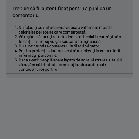
Trebuie să fii
autentificat
pentru a publica un
comentariu.
Nu folosiți cuvinte care să aducă o vătămare morală
celorlalte persoane care comentează.
Vă rugăm să faceți referiri doar la articolul în cauză și să nu
folosiți un limbaj vulgar sau care să jignească.
Nu sunt permise comentariile discriminatorii.
Pentru protecția dumneavostră nu folosiți în comentarii
informații personale.
Daca aveți vreo plângere legată de administrarea siteului
vă rugăm să trimiteți un mesaj la adresa de mail:
contact@prosport.ro