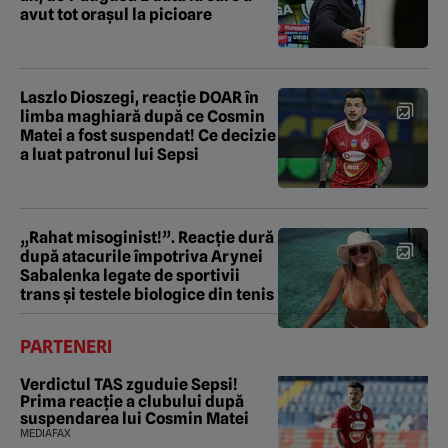
avut tot orașul la picioare
Laszlo Dioszegi, reacție DOAR în
limba maghiară după ce Cosmin
Matei a fost suspendat! Ce decizie
a luat patronul lui Sepsi
„Rahat misoginist!”. Reacție dură
după atacurile împotriva Arynei
Sabalenka legate de sportivii
trans și testele biologice din tenis
PARTENERI
Verdictul TAS zguduie Sepsi!
Prima reacție a clubului după
suspendarea lui Cosmin Matei
MEDIAFAX