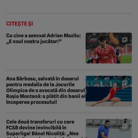
CITEȘTE ȘI
Cu cine a semnat Adrian Mazilu:
„E noul nostru jucător!”
Ana Bărbosu, salvată în dosarul
pentru medalia de la Jocurile
Olimpice de o avocată din dosarul
Roșia Montană: a plătit din banii ei
începerea procesului!
Cele două transferuri cu care
FCSB devine invincibilă în
Superliga! Bănel Nicoliță: „Nea