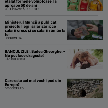
etalat formele voluptoase, la
aproape 50 de ani
CE SE ÎNTÂMPLĂ, DOCTORE?
Ministerul Muncii a publicat
proiectul legii salarizării: ce
salarii cresc și ce salarii rămân la
fel
ECONOMEDIA
BANCUL ZILEI. Badea Gheorghe: –
Nu pot face dragoste!
RÂZI CU LACRIMI
Care este cel mai vechi pod din
Europa?
DESCOPERA.RO