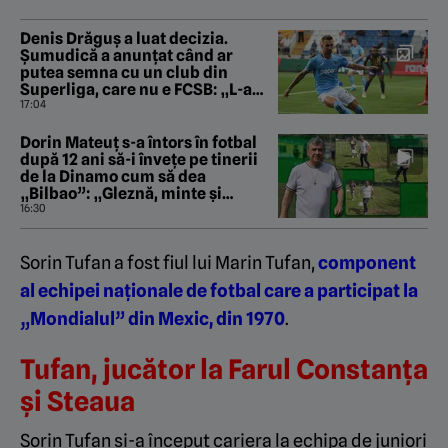
Denis Drăguș a luat decizia.
Șumudică a anunțat când ar
putea semna cu un club din
Superliga, care nu e FCSB: „L-a
întărâtat!”
17:04
Dorin Mateuț s-a întors în fotbal
după 12 ani să-i învețe pe tinerii
de la Dinamo cum să dea
„Bilbao”: „Gleznă, minte și
exercițiu”. EXCLUSIV
16:30
Sorin Tufan a fost fiul lui Marin Tufan,
component
al echipei naționale de fotbal care a participat la
„Mondialul” din Mexic, din 1970
.
Tufan, jucător la Farul Constanța
și Steaua
Sorin Tufan și-a început cariera la echipa de juniori