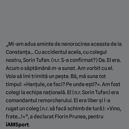
„Mi-am adus aminte de nenorocirea aceasta de la
Constanța… Cu accidentul acela, cu colegul
nostru, Sorin Tufan. (n.r. S-a confirmat?) Da. El era.
Acum o săptămână m-a sunat. Am vorbit cu el.
Voia să îmi trimită un pește. Bă, mă suna tot
timpul: «Hanțule, ce faci? Pe unde ești?». Am fost
colegi la echipa națională. El (n.r. Sorin Tufan) era
comandantul remorcherului. El era liber și l-a
rugat un coleg (n.r. să facă schimb de tură): «Vino,
frate…!»”, a declarat Florin Prunea, pentru
iAMSport
.