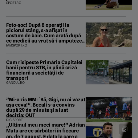
SPORT.RO
Foto-șoc! După 8 operații la
piciorul stâng, s-a afișat în
costum de baie. Cum arată după
ce medicii au vrut să-i amputeze
piciorul
IAMSPORT.RO
Cum risipește Primăria Capitalei
banii pentru STB, în plină criză
financiară a societății de
transport
GANDUL.RO
”Mi-a zis MM: `Bă, Gigi, nu ai văzut
așa ceva!”. Becali s-a convins
după 29 de minute și a luat
decizia: OUT
DIGISPORT
„Ultimul meu meci mare!” Adrian
Mutu are ce sărbători în fiecare
an, de 7 august. E data la care a