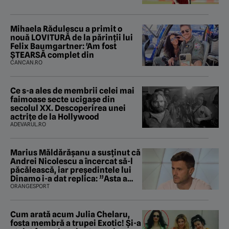
Mihaela Rădulescu a primit o
nouă LOVITURĂ de la părinții lui
Felix Baumgartner: 'Am fost
ȘTEARSĂ complet din
CANCAN.RO
Ce s-a ales de membrii celei mai
faimoase secte ucigașe din
secolul XX. Descoperirea unei
actrițe de la Hollywood
ADEVARUL.RO
Marius Măldărăşanu a susţinut că
Andrei Nicolescu a încercat să-l
păcălească, iar preşedintele lui
Dinamo i-a dat replica: ”Asta a
fost istoria”
ORANGESPORT
Cum arată acum Julia Chelaru,
fosta membră a trupei Exotic! Și-a