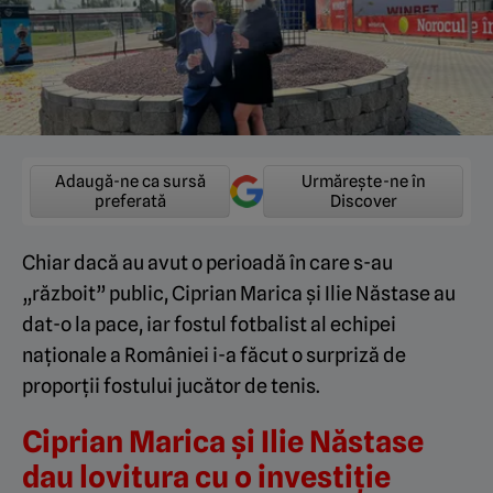
Adaugă-ne ca sursă
Urmărește-ne în
preferată
Discover
Chiar dacă au avut o perioadă în care s-au
„războit” public, Ciprian Marica și Ilie Năstase au
dat-o la pace, iar fostul fotbalist al echipei
naționale a României i-a făcut o surpriză de
proporții fostului jucător de tenis.
Ciprian Marica și Ilie Năstase
dau lovitura cu o investiție