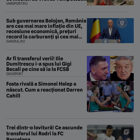
piciorul
IAMSPORT.RO
Sub guvernarea Bolojan, România
are cea mai mare inflație din UE,
recesiune economică, prețuri
record la carburanți și cea mai
gravă criză energetică de la
GANDUL.RO
Revoluție încoace. Cum se apără
premierul, întrebat de Gândul
dacă își cere scuze
Ar fi transferul verii! Ilie
Dumitrescu i-a spus lui Gigi
Becali pe cine să ia la FCSB
DIGISPORT
Fosta rivală a Simonei Halep a
născut. Cum a reacționat Darren
Cahill
Trei dintr-o lovitură! Ce ascunde
transferul lui Rodri la FC
Barcelona