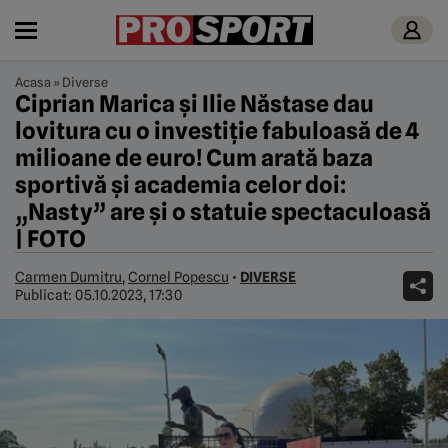
Acasa
»
Diverse
Ciprian Marica și Ilie Năstase dau
lovitura cu o investiție fabuloasă de 4
milioane de euro! Cum arată baza
sportivă și academia celor doi:
„Nasty” are și o statuie spectaculoasă
| FOTO
Carmen Dumitru
,
Cornel Popescu
•
DIVERSE
Publicat:
05.10.2023, 17:30