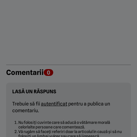
Comentarii
0
LASĂ UN RĂSPUNS
Trebuie să fii
autentificat
pentru a publica un
comentariu.
Nu folosiți cuvinte care să aducă o vătămare morală
celorlalte persoane care comentează.
Vă rugăm să faceți referiri doar la articolul în cauză și să nu
folosiți un limbaj vulgar sau care să jignească.