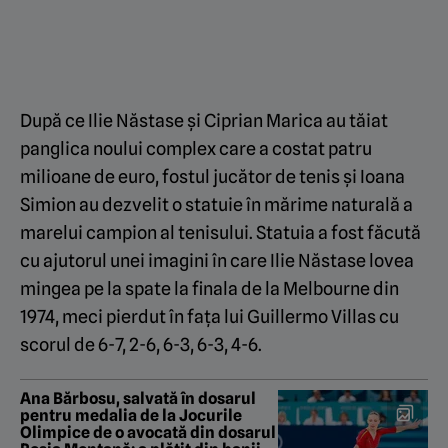
După ce Ilie Năstase și Ciprian Marica au tăiat
panglica noului complex care a costat patru
milioane de euro, fostul jucător de tenis și Ioana
Simion au dezvelit o statuie în mărime naturală a
marelui campion al tenisului. Statuia a fost făcută
cu ajutorul unei imagini în care Ilie Năstase lovea
mingea pe la spate la finala de la Melbourne din
1974, meci pierdut în fața lui Guillermo Villas cu
scorul de 6-7, 2-6, 6-3, 6-3, 4-6.
Ana Bărbosu, salvată în dosarul
pentru medalia de la Jocurile
Olimpice de o avocată din dosarul