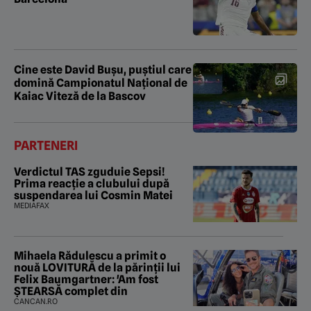
Cine este David Bușu, puștiul care
domină Campionatul Național de
Kaiac Viteză de la Bascov
PARTENERI
Verdictul TAS zguduie Sepsi!
Prima reacție a clubului după
suspendarea lui Cosmin Matei
MEDIAFAX
Mihaela Rădulescu a primit o
nouă LOVITURĂ de la părinții lui
Felix Baumgartner: 'Am fost
ȘTEARSĂ complet din
CANCAN.RO