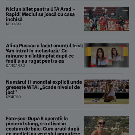
Niciun bilet pentru UTA Arad –
Rapid! Meciul se joacă cu casa
închisă
MEDIAFAX
Alina Pușcău a făcut anunțul trist:
'Am intrat în metastază.' Ce
minune s-a întâmplat după ce
fanii s-au rugat pentru ea
CANCAN.RO
Numărul 11 mondial explică unde
greșește WTA: „Scade nivelul de
joc!"
SPORT.RO
Foto-șoc! După 8 operații la
piciorul stâng, s-a afișat în
costum de baie. Cum arată după
ce medicii au vrut să-i amputeze