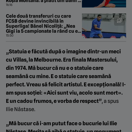
Roșia Montană: a plătit din banii ei
începerea procesului!
16:16
Cele două transferuri cu care
FCSB devine invincibilă în
Superliga! Bănel Nicoliță: „Nea
Gigi ia 5 campionate la rând cu ei
doi”
15:50
„Statuia e făcută după o imagine dintr-un meci
cu Villas, la Melbourne. Era finala Mastersului,
din 1974.
Mă bucur că nu e o statuie care
seamănă cu mine. E o statuie care seamănă
perfect. Vreau să felicit artistul. E excepțională! I-
am spus soției: «Aici sunt viu, acolo sunt mort».
E un cadou frumos, e vorba de respect”
, a spus
Ilie Năstase.
„Mă bucur că i-am putut face o bucurie lui Ilie
Năstase. Merita să aibă o statuie, un monument.