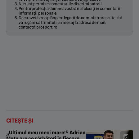
Nu sunt permise comentariile discriminatorii.
Pentru protecția dumneavostră nu folosiți în comentarii
informații personale.
Daca aveți vreo plângere legată de administrarea siteului
vă rugăm să trimiteți un mesaj la adresa de mail:
contact@prosport.ro
CITEȘTE ȘI
„Ultimul meu meci mare!” Adrian
Mutu are ce sărbători în fiecare