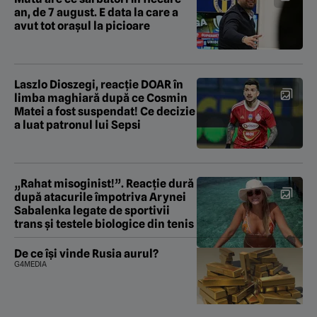
an, de 7 august. E data la care a
avut tot orașul la picioare
Laszlo Dioszegi, reacție DOAR în
limba maghiară după ce Cosmin
Matei a fost suspendat! Ce decizie
a luat patronul lui Sepsi
„Rahat misoginist!”. Reacție dură
după atacurile împotriva Arynei
Sabalenka legate de sportivii
trans și testele biologice din tenis
De ce își vinde Rusia aurul?
G4MEDIA