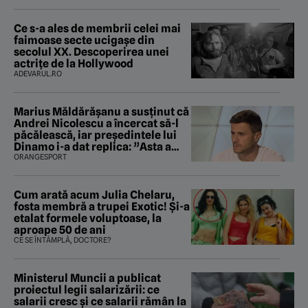
Ce s-a ales de membrii celei mai
faimoase secte ucigașe din
secolul XX. Descoperirea unei
actrițe de la Hollywood
ADEVARUL.RO
Marius Măldărăşanu a susţinut că
Andrei Nicolescu a încercat să-l
păcălească, iar preşedintele lui
Dinamo i-a dat replica: ”Asta a
fost istoria”
ORANGESPORT
Cum arată acum Julia Chelaru,
fosta membră a trupei Exotic! Și-a
etalat formele voluptoase, la
aproape 50 de ani
CE SE ÎNTÂMPLĂ, DOCTORE?
Ministerul Muncii a publicat
proiectul legii salarizării: ce
salarii cresc și ce salarii rămân la