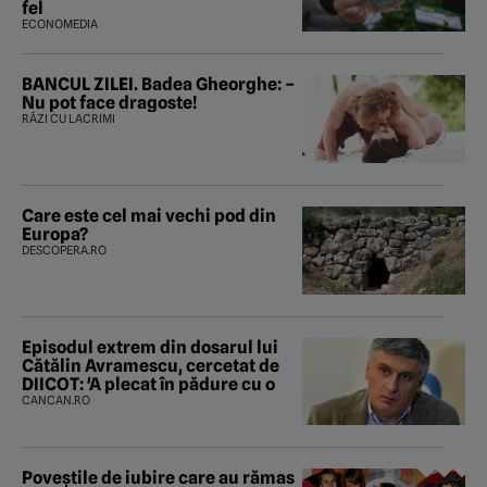
fel
ECONOMEDIA
BANCUL ZILEI. Badea Gheorghe: –
Nu pot face dragoste!
RÂZI CU LACRIMI
Care este cel mai vechi pod din
Europa?
DESCOPERA.RO
Episodul extrem din dosarul lui
Cătălin Avramescu, cercetat de
DIICOT: 'A plecat în pădure cu o
CANCAN.RO
Poveştile de iubire care au rămas