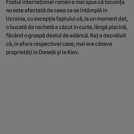
Fostul internațional român a mai spus că locuința
nu este afectată de ceea ce se întâmplă în
Ucraina, cu excepția faptului că, la un moment dat,
o bucată de rachetă a căzut în curte, lângă piscină,
făcând o groapă destul de adâncă. Raț a dezvăluit
că, în afara respectivei case, mai are câteva
proprietăți în Donețk și la Kiev.