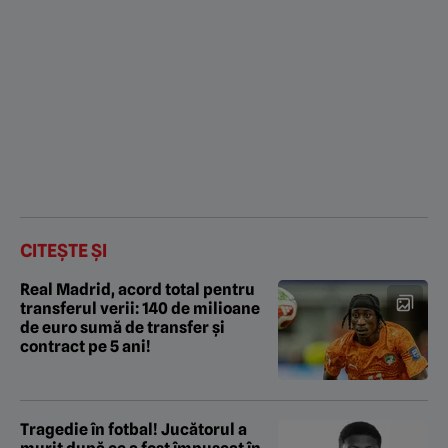
CITEȘTE ȘI
Real Madrid, acord total pentru
transferul verii: 140 de milioane
de euro sumă de transfer și
contract pe 5 ani!
Tragedie în fotbal! Jucătorul a