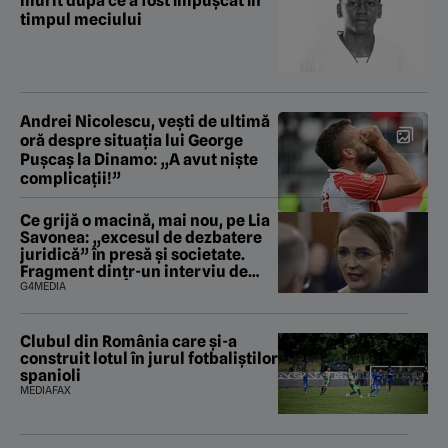
murit după ce a fost împușcat în
timpul meciului
Andrei Nicolescu, vești de ultimă
oră despre situația lui George
Pușcaș la Dinamo: „A avut niște
complicații!”
Ce grijă o macină, mai nou, pe Lia
Savonea: „excesul de dezbatere
juridică” în presă și societate.
Fragment dintr-un interviu de
promovare la Înalta Curte (VIDEO)
G4MEDIA
Clubul din România care și-a
construit lotul în jurul fotbaliștilor
spanioli
MEDIAFAX