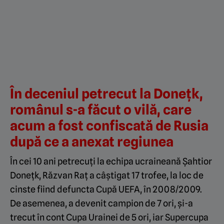
În deceniul petrecut la Donețk,
românul s-a făcut o vilă, care
acum a fost confiscată de Rusia
după ce a anexat regiunea
În cei 10 ani petrecuți la echipa ucraineană Șahtior
Donețk, Răzvan Raț a câștigat 17 trofee, la loc de
cinste fiind defuncta Cupă UEFA, în 2008/2009.
De asemenea, a devenit campion de 7 ori, și-a
trecut în cont Cupa Urainei de 5 ori, iar Supercupa