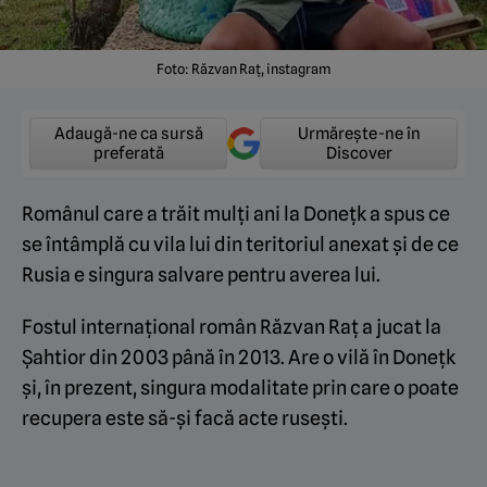
Foto: Răzvan Raț, instagram
Adaugă-ne ca sursă
Urmărește-ne în
preferată
Discover
Românul care a trăit mulți ani la Donețk a spus ce
se întâmplă cu vila lui din teritoriul anexat și de ce
Rusia e singura salvare pentru averea lui.
Fostul internațional român Răzvan Raț a jucat la
Șahtior din 2003 până în 2013. Are o vilă în Donețk
și, în prezent, singura modalitate prin care o poate
recupera este să-și facă acte rusești.