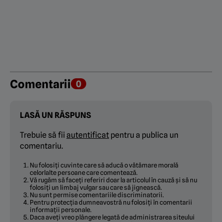
Comentarii
0
LASĂ UN RĂSPUNS
Trebuie să fii
autentificat
pentru a publica un
comentariu.
Nu folosiți cuvinte care să aducă o vătămare morală
celorlalte persoane care comentează.
Vă rugăm să faceți referiri doar la articolul în cauză și să nu
folosiți un limbaj vulgar sau care să jignească.
Nu sunt permise comentariile discriminatorii.
Pentru protecția dumneavostră nu folosiți în comentarii
informații personale.
Daca aveți vreo plângere legată de administrarea siteului