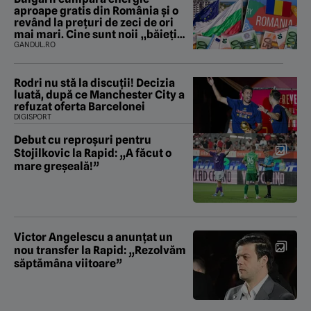
aproape gratis din România și o
revând la prețuri de zeci de ori
mai mari. Cine sunt noii „băieți
deștepți” din energie de la sud de
GANDUL.RO
Dunăre
Rodri nu stă la discuții! Decizia
luată, după ce Manchester City a
refuzat oferta Barcelonei
DIGISPORT
Debut cu reproșuri pentru
Stojilkovic la Rapid: „A făcut o
mare greșeală!”
Victor Angelescu a anunțat un
nou transfer la Rapid: „Rezolvăm
săptămâna viitoare”