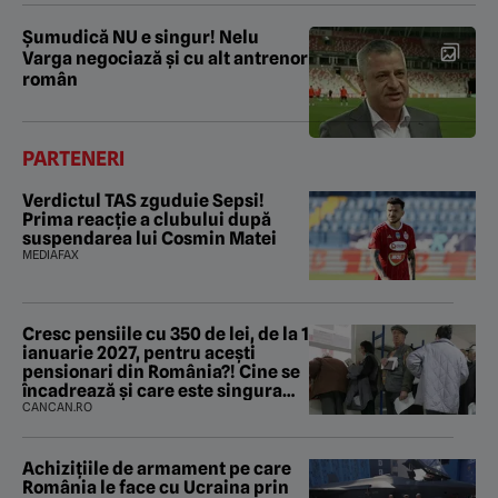
Şumudică NU e singur! Nelu
Varga negociază şi cu alt antrenor
român
PARTENERI
Verdictul TAS zguduie Sepsi!
Prima reacție a clubului după
suspendarea lui Cosmin Matei
MEDIAFAX
Cresc pensiile cu 350 de lei, de la 1
ianuarie 2027, pentru acești
pensionari din România?! Cine se
încadrează și care este singura
condiție
CANCAN.RO
Achizițiile de armament pe care
România le face cu Ucraina prin