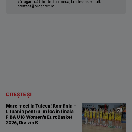
vă rugăm să trimiteți un mesaj la adresa de mail:
contact@prosport.ro
CITEȘTE ȘI
Mare meci la Tulcea! România –
Lituania pentru un loc în finala
FIBA U18 Women’s EuroBasket
2026, Divizia B