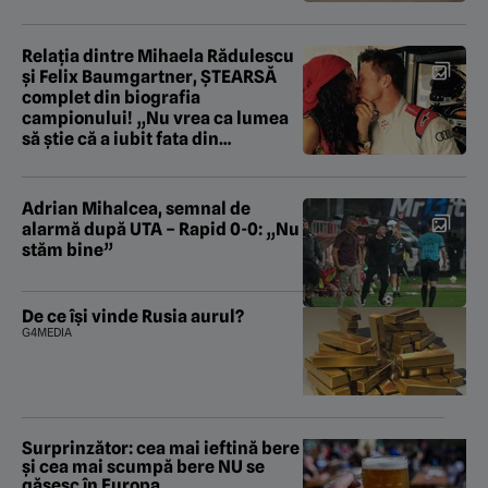
Relația dintre Mihaela Rădulescu
și Felix Baumgartner, ȘTEARSĂ
complet din biografia
campionului! „Nu vrea ca lumea
să știe că a iubit fata din
România!”
Adrian Mihalcea, semnal de
alarmă după UTA – Rapid 0-0: „Nu
stăm bine”
De ce își vinde Rusia aurul?
G4MEDIA
Surprinzător: cea mai ieftină bere
și cea mai scumpă bere NU se
găsesc în Europa