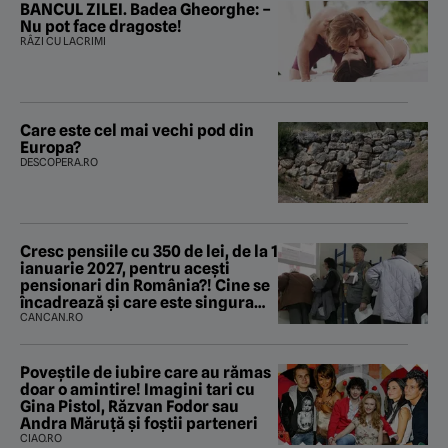
BANCUL ZILEI. Badea Gheorghe: –
Nu pot face dragoste!
RÂZI CU LACRIMI
Care este cel mai vechi pod din
Europa?
DESCOPERA.RO
Cresc pensiile cu 350 de lei, de la 1
ianuarie 2027, pentru acești
pensionari din România?! Cine se
încadrează și care este singura
condiție
CANCAN.RO
Poveştile de iubire care au rămas
doar o amintire! Imagini tari cu
Gina Pistol, Răzvan Fodor sau
Andra Măruţă şi foştii parteneri
CIAO.RO