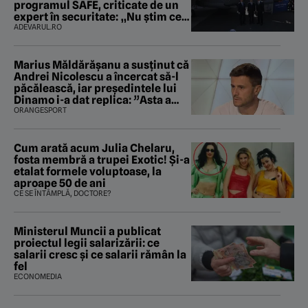
programul SAFE, criticate de un
expert în securitate: „Nu știm ce
arme ne trebuie”
ADEVARUL.RO
Marius Măldărăşanu a susţinut că
Andrei Nicolescu a încercat să-l
păcălească, iar preşedintele lui
Dinamo i-a dat replica: ”Asta a
fost istoria”
ORANGESPORT
Cum arată acum Julia Chelaru,
fosta membră a trupei Exotic! Și-a
etalat formele voluptoase, la
aproape 50 de ani
CE SE ÎNTÂMPLĂ, DOCTORE?
Ministerul Muncii a publicat
proiectul legii salarizării: ce
salarii cresc și ce salarii rămân la
fel
ECONOMEDIA