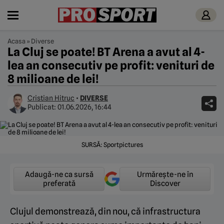
Acasa
»
Diverse
La Cluj se poate! BT Arena a avut al 4-
lea an consecutiv pe profit: venituri de
8 milioane de lei!
Cristian Hitruc
•
DIVERSE
Publicat:
01.06.2026, 16:44
SURSĂ: Sportpictures
Adaugă-ne ca sursă
Urmărește-ne în
preferată
Discover
Clujul demonstrează, din nou, că infrastructura