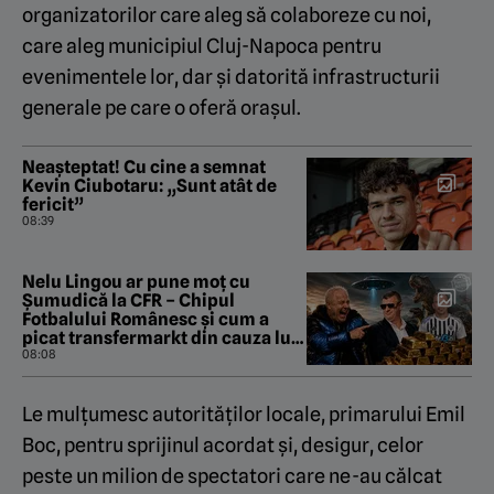
organizatorilor care aleg să colaboreze cu noi,
care aleg municipiul Cluj-Napoca pentru
evenimentele lor, dar și datorită infrastructurii
generale pe care o oferă orașul.
Neașteptat! Cu cine a semnat
Kevin Ciubotaru: „Sunt atât de
fericit”
08:39
Nelu Lingou ar pune moț cu
Șumudică la CFR – Chipul
Fotbalului Românesc și cum a
picat transfermarkt din cauza lui
Dan Nistor. „Pastila de la Manila”
08:08
cu Gabriel Berceanu
Le mulțumesc autorităților locale, primarului Emil
Boc, pentru sprijinul acordat și, desigur, celor
peste un milion de spectatori care ne-au călcat