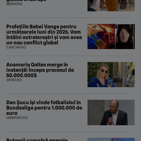
MEDIAFAX
Profețiile Babei Vanga pentru
următoarele luni din 2026. Vom
întâlni extratereștri și vom avea
un nou conflict global
CANCAN.RO
Anamaria Goltes merge în
instanță! Începe procesul de
50.000.000$
SPORT.RO
Dan Șucu își vinde fotbalistul în
Bundesliga pentru 1.000.000 de
euro
IAMSPORT.RO
Bulgarii cumpără energie