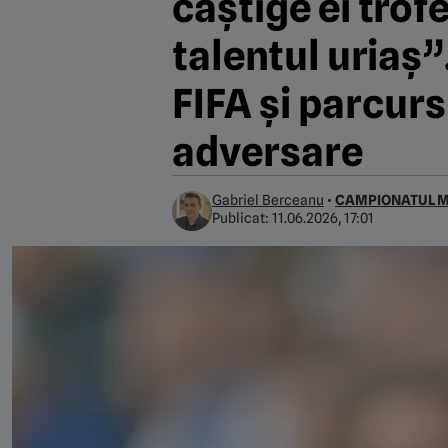
câștige ei trof
talentul uriaș”
FIFA și parcurs
adversare
Gabriel Berceanu
•
CAMPIONATUL M
Publicat:
11.06.2026, 17:01