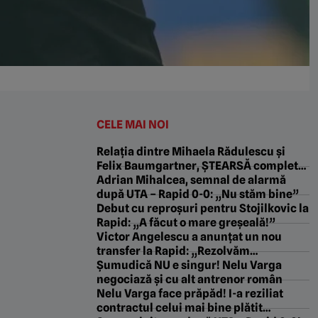
CELE MAI NOI
Relația dintre Mihaela Rădulescu și
Felix Baumgartner, ȘTEARSĂ complet
din biografia campionului! „Nu vrea ca
Adrian Mihalcea, semnal de alarmă
lumea să știe că a iubit fata din
după UTA – Rapid 0-0: „Nu stăm bine”
România!”
Debut cu reproșuri pentru Stojilkovic la
Rapid: „A făcut o mare greșeală!”
Victor Angelescu a anunțat un nou
transfer la Rapid: „Rezolvăm
săptămâna viitoare”
Şumudică NU e singur! Nelu Varga
negociază şi cu alt antrenor român
Nelu Varga face prăpăd! I-a reziliat
contractul celui mai bine plătit