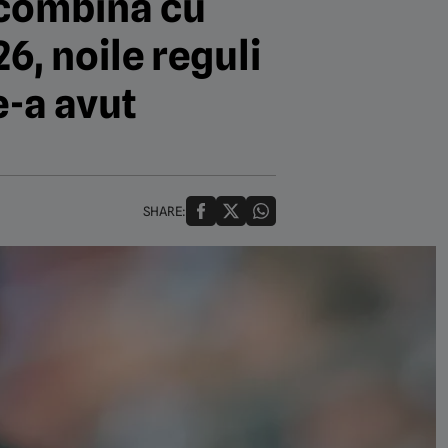
e combină cu
6, noile reguli
e-a avut
SHARE: