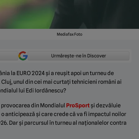
Mediafax Foto
Urmărește-ne în Discover
ânia la EURO 2024 și a reușit apoi un turneu de
luj, unul din cei mai curtați tehnicieni români ai
dialul lui Edi Iordănescu?
t provocarea din Mondialul
ProSport
și dezvăluie
re o anticipează și care crede că va fi impactul noilor
6. Dar și parcursul în turneu al naționalelor contra