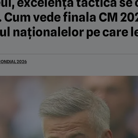
eul, excelența tactică s
. Cum vede finala CM 202
ul naționalelor pe care l
ONDIAL 2026