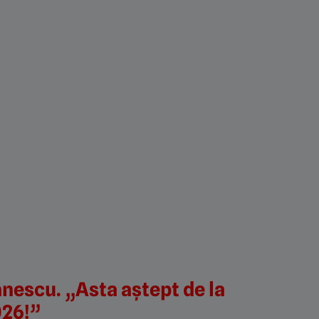
ănescu. „Asta aștept de la
026!”