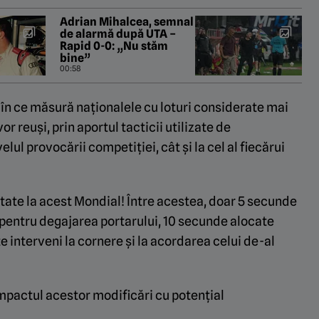
Adrian Mihalcea, semnal
de alarmă după UTA –
Rapid 0-0: „Nu stăm
bine”
00:58
t în ce măsură naționalele cu loturi considerate mai
r reuși, prin aportul tacticii utilizate de
velul provocării competiției, cât și la cel al fiecărui
ntate la acest Mondial!
Între acestea, doar 5 secunde
 pentru degajarea portarului, 10 secunde alocate
e interveni la cornere și la acordarea celui de-al
pactul acestor modificări cu potențial