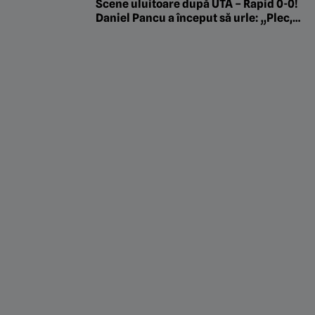
fotbalist de la CFR Cluj
Scene uluitoare după UTA – Rapid 0-0!
Daniel Pancu a început să urle: „Plec,
dacă nu mă respectați”