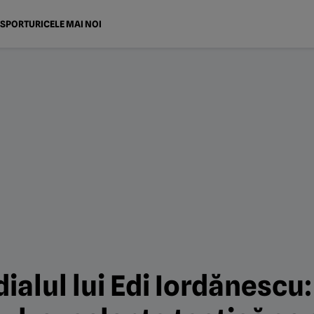
SPORTURI
CELE MAI NOI
alul lui Edi Iordănescu: