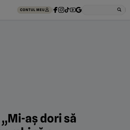
CONTUL MEU
 „Mi-aș dori să