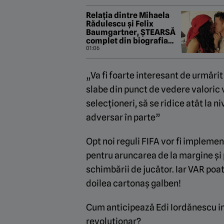
Relația dintre Mihaela
Rădulescu și Felix
Baumgartner, ȘTEARSĂ
complet din biografia
campionului! „Nu vrea
01:06
ca lumea să știe că a
iubit fata din România!”
„Va fi foarte interesant de urmări
slabe din punct de vedere valoric vo
selecționeri, să se ridice atât la ni
adversar în parte”
Opt noi reguli FIFA vor fi impleme
pentru aruncarea de la margine și
schimbării de jucător. Iar VAR poat
doilea cartonaș galben!
Cum anticipează Edi Iordănescu im
revoluționar?