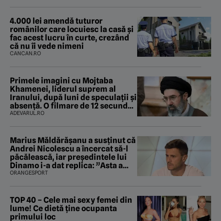
4.000 lei amendă tuturor
românilor care locuiesc la casă și
fac acest lucru în curte, crezând
că nu îi vede nimeni
CANCAN.RO
Primele imagini cu Mojtaba
Khamenei, liderul suprem al
Iranului, după luni de speculații și
absență. O filmare de 12 secunde
ridică noi întrebări
ADEVARUL.RO
Marius Măldărăşanu a susţinut că
Andrei Nicolescu a încercat să-l
păcălească, iar preşedintele lui
Dinamo i-a dat replica: ”Asta a
fost istoria”
ORANGESPORT
TOP 40 – Cele mai sexy femei din
lume! Ce dietă ține ocupanta
primului loc