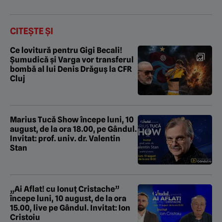
CITEȘTE ȘI
Ce lovitură pentru Gigi Becali!
Șumudică și Varga vor transferul
bombă al lui Denis Drăguș la CFR
Cluj
Marius Tucă Show începe luni, 10
august, de la ora 18.00, pe Gândul.
Invitat: prof. univ. dr. Valentin
Stan
„Ai Aflat! cu Ionuț Cristache”
începe luni, 10 august, de la ora
15.00, live pe Gândul. Invitat: Ion
Cristoiu