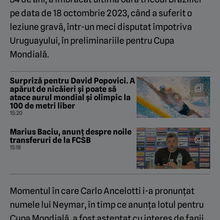
pe data de 18 octombrie 2023, când a suferit o
leziune gravă, într-un meci disputat împotriva
Uruguayului, în preliminariile pentru Cupa
Mondială.
Surpriză pentru David Popovici. A
apărut de nicăieri și poate să
atace aurul mondial și olimpic la
100 de metri liber
15:20
Marius Baciu, anunț despre noile
transferuri de la FCSB
15:18
Momentul în care Carlo Ancelotti i-a pronunțat
numele lui Neymar, în timp ce anunța lotul pentru
Cupa Mondială, a fost așteptat cu interes de fanii