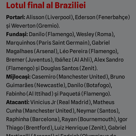
Lotul final al Braziliei
Portari:
Alisson (Liverpool), Ederson (Fenerbahçe)
și Weverton (Gremio).
Fundași:
Danilo (Flamengo), Wesley (Roma),
Marquinhos (Paris Saint Germain), Gabriel
Magalhaes (Arsenal), Léo Pereira (Flamengo),
Bremer (Juventus), Ibáñez (Al Ahli), Alex Sandro
(Flamengo) și Douglas Santos (Zenit).
Mijlocași:
Casemiro (Manchester United), Bruno
Guimarães (Newcastle), Danilo (Botafogo),
Fabinho (Al Ittihad) și Paquetá (Flamengo).
Atacanti:
Vinicius Jr (Real Madrid), Matheus
Cunha (Manchester United), Neymar (Santos),
Raphinha (Barcelona), Rayan (Bournemouth), Igor
Thiago (Brentford), Luiz Henrique (Zenit), Gabriel