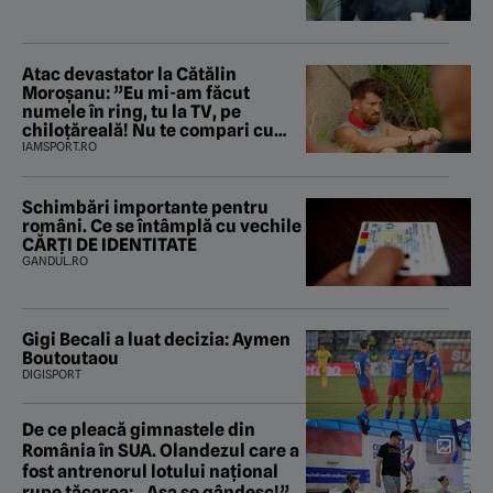
Atac devastator la Cătălin
Moroșanu: ”Eu mi-am făcut
numele în ring, tu la TV, pe
chiloțăreală! Nu te compari cu
mine”
IAMSPORT.RO
Schimbări importante pentru
români. Ce se întâmplă cu vechile
CĂRȚI DE IDENTITATE
GANDUL.RO
Gigi Becali a luat decizia: Aymen
Boutoutaou
DIGISPORT
De ce pleacă gimnastele din
România în SUA. Olandezul care a
fost antrenorul lotului național
rupe tăcerea: „Așa se gândesc!”