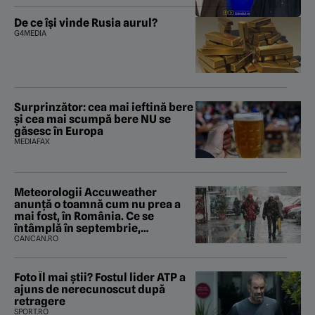
De ce își vinde Rusia aurul?
G4MEDIA
Surprinzător: cea mai ieftină bere
și cea mai scumpă bere NU se
găsesc în Europa
MEDIAFAX
Meteorologii Accuweather
anunță o toamnă cum nu prea a
mai fost, în România. Ce se
întâmplă în septembrie,
octombrie și noiembrie 2026, în
CANCAN.RO
București. Pe ce dată ninge
Foto Îl mai știi? Fostul lider ATP a
ajuns de nerecunoscut după
retragere
SPORT.RO