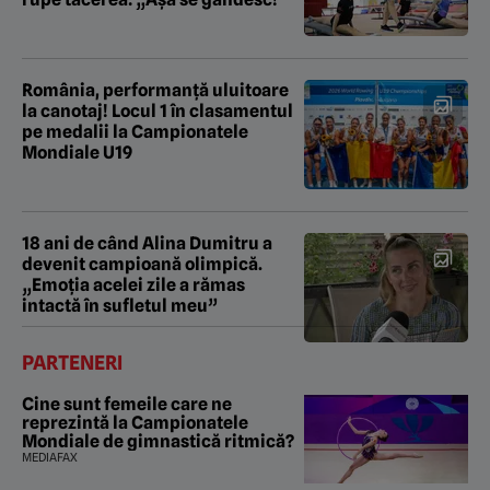
România, performanță uluitoare
la canotaj! Locul 1 în clasamentul
pe medalii la Campionatele
Mondiale U19
18 ani de când Alina Dumitru a
devenit campioană olimpică.
„Emoția acelei zile a rămas
intactă în sufletul meu”
PARTENERI
Cine sunt femeile care ne
reprezintă la Campionatele
Mondiale de gimnastică ritmică?
MEDIAFAX