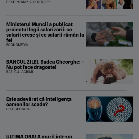
CE SE ÎNTÂMPLĂ, DOCTORE?
Ministerul Muncii a publicat
proiectul legii salarizării: ce
salarii cresc și ce salarii rămân la
fel
ECONOMEDIA
BANCUL ZILEI. Badea Gheorghe: –
Nu pot face dragoste!
RÂZI CU LACRIMI
Este adevărat că inteligența
oamenilor scade?
DESCOPERA.RO
ULTIMA ORĂ! A murit într-un