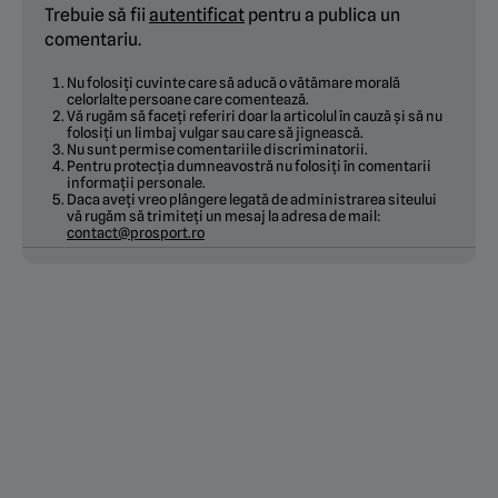
Trebuie să fii
autentificat
pentru a publica un
comentariu.
Nu folosiți cuvinte care să aducă o vătămare morală
celorlalte persoane care comentează.
Vă rugăm să faceți referiri doar la articolul în cauză și să nu
folosiți un limbaj vulgar sau care să jignească.
Nu sunt permise comentariile discriminatorii.
Pentru protecția dumneavostră nu folosiți în comentarii
informații personale.
Daca aveți vreo plângere legată de administrarea siteului
vă rugăm să trimiteți un mesaj la adresa de mail:
contact@prosport.ro