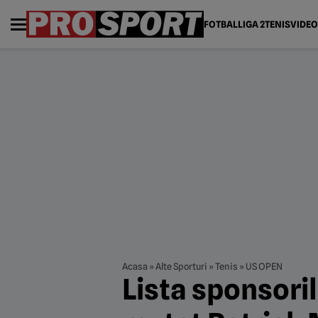
FOTBAL
LIGA 2
TENIS
VIDEO
Acasa
»
Alte Sporturi
»
Tenis
»
US OPEN
Lista sponsori