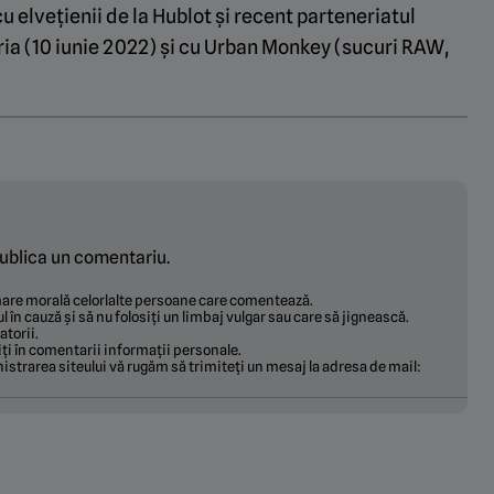
 elvețienii de la Hublot și recent parteneriatul
a (10 iunie 2022) și cu Urban Monkey (sucuri RAW,
ublica un comentariu.
ămare morală celorlalte persoane care comentează.
ul în cauză și să nu folosiți un limbaj vulgar sau care să jignească.
torii.
ți în comentarii informații personale.
istrarea siteului vă rugăm să trimiteți un mesaj la adresa de mail: