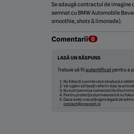
Se adaugă contractul de imagine cu
semnat cu
BMW
Automobile Bavari
smoothie, shots & limonade).
Comentarii
0
LASĂ UN RĂSPUNS
Trebuie să fii
autentificat
pentru a p
Nu folosiți cuvinte care să aducă o văt
Vă rugăm să faceți referiri doar la articol
Nu sunt permise comentariile discrimina
Pentru protecția dumneavostră nu folosi
Daca aveți vreo plângere legată de admin
contact@prosport.ro