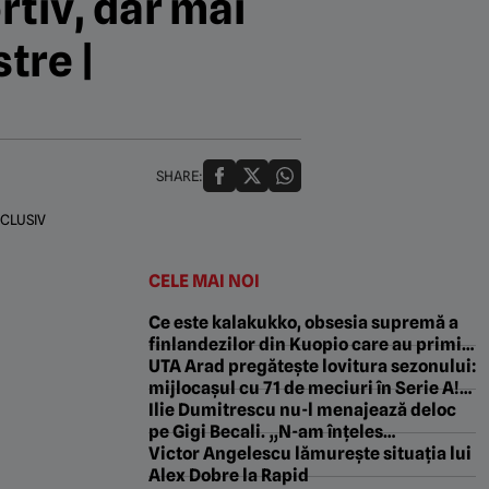
tiv, dar mai
tre |
SHARE:
CELE MAI NOI
Ce este kalakukko, obsesia supremă a
finlandezilor din Kuopio care au primit
Universitatea Craiova cu un mamut de
UTA Arad pregătește lovitura sezonului:
2,5 tone în Europa League!
mijlocașul cu 71 de meciuri în Serie A!
„Așa vom împărți salariul lui”.
Ilie Dumitrescu nu-l menajează deloc
EXCLUSIV
pe Gigi Becali. „N-am înțeles
combinația asta”. De la ce a plecat totul
Victor Angelescu lămurește situația lui
Alex Dobre la Rapid