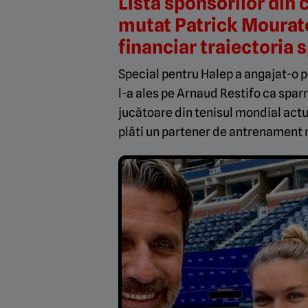
Lista sponsorilor din
mutat Patrick Mourato
financiar traiectoria 
Special pentru Halep a angajat-o 
l-a ales pe Arnaud Restifo ca spa
jucătoare din tenisul mondial actu
plăti un partener de antrenament 