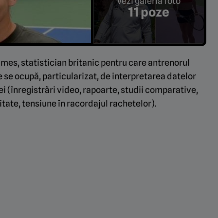
Vezi galeria foto
11 poze
James, statistician britanic pentru care antrenorul
e se ocupă, particularizat, de interpretarea datelor
 (înregistrări video, rapoarte, studii comparative,
tate, tensiune în racordajul rachetelor).