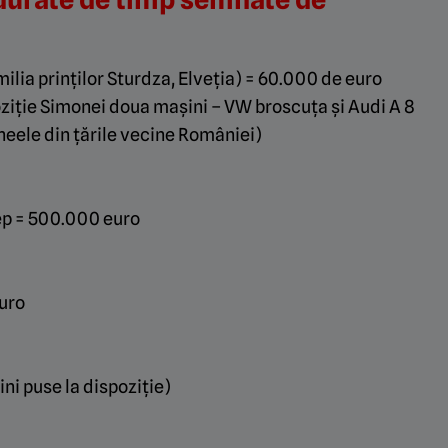
milia prinților Sturdza
, Elveția) = 60.000 de euro
poziție Simonei doua mașini – VW broscuța și Audi A 8
neele din țările vecine României)
ep = 500.000 euro
uro
i puse la dispoziție)