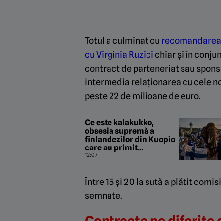
Totul a culminat cu
recomandarea r
cu Virginia Ruzici
chiar și în conju
contract de parteneriat sau sponso
intermedia relaționarea cu cele n
peste 22 de milioane de euro.
Ce este kalakukko,
obsesia supremă a
finlandezilor din Kuopio
care au primit
Universitatea Craiova cu
12:07
un mamut de 2,5 tone în
Europa League!
Între 15 și 20 la sută a plătit co
semnate.
Contracte pe diferite