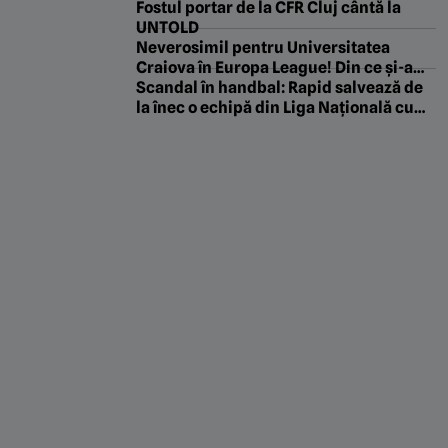
Fostul portar de la CFR Cluj cântă la
UNTOLD
Neverosimil pentru Universitatea
Craiova în Europa League! Din ce și-a
făcut averea Ari Lahti, patronul lui
Scandal în handbal: Rapid salvează de
KuPS care este în același timp și Răzvan
la înec o echipă din Liga Națională cu
Burleanu al Finlandei
un împrumut în masă! Gheorghe Tadici
se revoltă: „Nu este normal”. EXCLUSIV