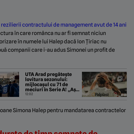
ezilierii contractului de management avut de 14 ani
nctura în care românca nu ar fi semnat niciun
rizare în numele lui Halep dacă Ion Țiriac nu
ouă companii care i-au adus Simonei un profit de
UTA Arad pregătește
lovitura sezonului:
mijlocașul cu 71 de
meciuri în Serie A! „Așa
vom împărți salariul lui”.
12:02
EXCLUSIV
misioane Simona Halep pentru mandatarea contractelor
 durate de timp semnate de