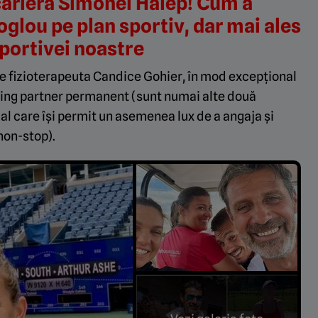
 cariera Simonei Halep! Cum a
glou pe plan sportiv, dar mai ales
sportivei noastre
pe fizioterapeuta Candice Gohier, în mod excepțional
rring partner permanent (sunt numai alte două
al care își permit un asemenea lux de a angaja și
non-stop).