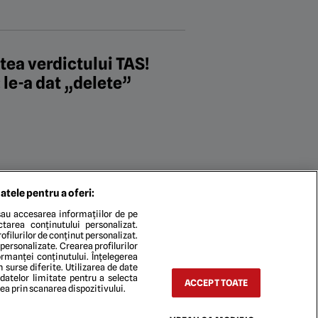
tea verdictului TAS!
 le-a dat „delete”
atele pentru a oferi:
rtante din România sunt
au accesarea informațiilor de pe
ectarea conținutului personalizat.
ofilurilor de conținut personalizat.
 personalizate. Crearea profilurilor
rmanței conținutului. Înțelegerea
n surse diferite. Utilizarea de date
 datelor limitate pentru a selecta
ACCEPT TOATE
rea prin scanarea dispozitivului.