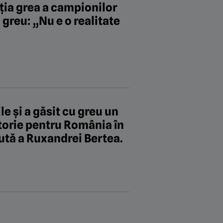
ția grea a campionilor
 greu: „Nu e o realitate
le și a găsit cu greu un
ctorie pentru România în
ută a Ruxandrei Bertea.