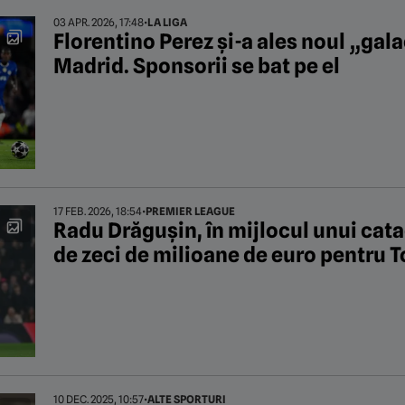
03 APR. 2026, 17:48
•
LA LIGA
Florentino Perez și-a ales noul „gal
Madrid. Sponsorii se bat pe el
17 FEB. 2026, 18:54
•
PREMIER LEAGUE
Radu Drăgușin, în mijlocul unui cata
de zeci de milioane de euro pentru
10 DEC. 2025, 10:57
•
ALTE SPORTURI