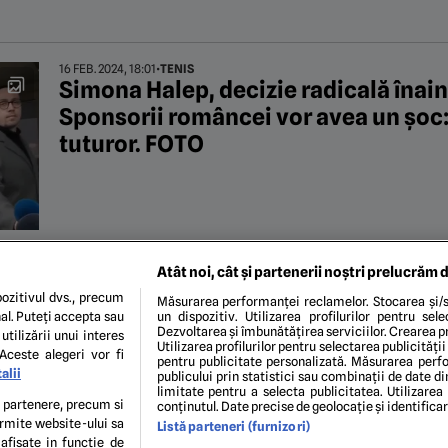
16 FEB. 2024, 18:01
•
TENIS
Simona Halep, decizie radicală înain
Sponsorii româncei vor avea un șoc:
tuturor. FOTO
Atât noi, cât și partenerii noștri prelucrăm d
12 OCT. 2023, 17:33
•
SUPERLIGA
Dinamo dă lovitura! Trei firme impo
ozitivul dvs., precum
Măsurarea performanței reclamelor. Stocarea și/s
al. Puteți accepta sau
un dispozitiv. Utilizarea profilurilor pentru sel
noii sponsori ai „câinilor”
Dezvoltarea și îmbunătățirea serviciilor. Crearea pr
utilizării unui interes
Utilizarea profilurilor pentru selectarea publicității
Aceste alegeri vor fi
pentru publicitate personalizată. Măsurarea perfo
alii
publicului prin statistici sau combinații de date di
1
2
3
4
5
...
10
...
limitate pentru a selecta publicitatea. Utilizarea
te partenere, precum si
conținutul. Date precise de geolocație și identifica
ermite website-ului sa
Listă parteneri (furnizori)
 afisate in functie de