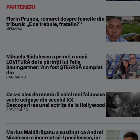
PARTENERI
Florin Prunea, remarci despre femeile din
tribună: „E ce trebuie, fratello?”
MEDIAFAX
Mihaela Rădulescu a primit o nouă
LOVITURĂ de la părinții lui Felix
Baumgartner: 'Am fost ȘTEARSĂ complet
din
CANCAN.RO
Ce s-a ales de membrii celei mai faimoase
secte ucigașe din secolul XX.
Descoperirea unei actrițe de la Hollywood
ADEVARUL.RO
Marius Măldărăşanu a susţinut că Andrei
Nicolescu a încercat să-l păcălească, iar