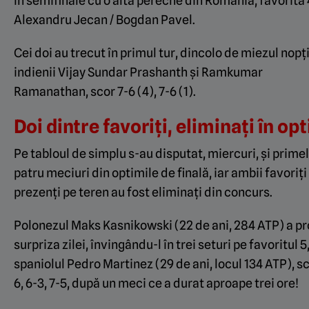
în semifinale cu o altă pereche din România, favorită 
Alexandru Jecan / Bogdan Pavel.
Cei doi au trecut în primul tur, dincolo de miezul nopți
indienii Vijay Sundar Prashanth și Ramkumar
Ramanathan, scor 7-6 (4), 7-6 (1).
Doi dintre favoriți, eliminați în op
Pe tabloul de simplu s-au disputat, miercuri, și prime
patru meciuri din optimile de finală, iar ambii favoriți
prezenți pe teren au fost eliminați din concurs.
Polonezul Maks Kasnikowski (22 de ani, 284 ATP) a p
surpriza zilei, învingându-l în trei seturi pe favoritul 5
spaniolul Pedro Martinez (29 de ani, locul 134 ATP), sc
6, 6-3, 7-5, după un meci ce a durat aproape trei ore!