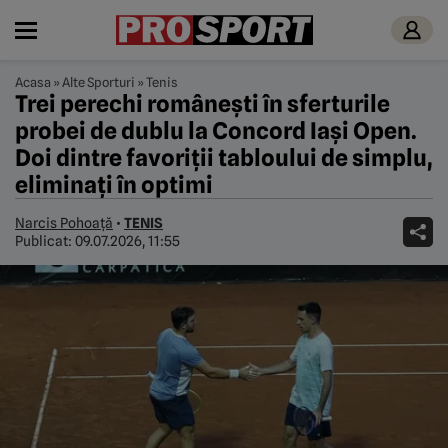
Acasa
»
Alte Sporturi
»
Tenis
Trei perechi românești în sferturile
probei de dublu la Concord Iași Open.
Doi dintre favoriții tabloului de simplu,
eliminați în optimi
Narcis Pohoață
•
TENIS
Publicat:
09.07.2026, 11:55