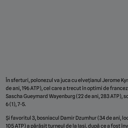
În sferturi, polonezul va juca cu elvețianul Jerome K
de ani, 196 ATP), cel care a trecut în optimi de francez
Sascha Gueymard Wayenburg (22 de ani, 283 ATP), s
6 (1), 7-5.
Și favoritul 3, bosniacul Damir Dzumhur (34 de ani, lo
105 ATP) a părăsit turneul de la Iași, după ce a fost în