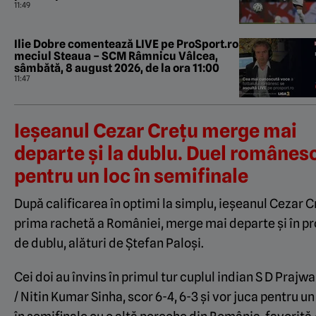
11:49
Ilie Dobre comentează LIVE pe ProSport.ro
meciul Steaua – SCM Râmnicu Vâlcea,
sâmbătă, 8 august 2026, de la ora 11:00
11:47
Ieșeanul Cezar Crețu merge mai
departe și la dublu. Duel românes
pentru un loc în semifinale
După calificarea în optimi la simplu, ieșeanul Cezar C
prima rachetă a României, merge mai departe și în p
de dublu, alături de Ștefan Paloși.
Cei doi au învins în primul tur cuplul indian S D Prajw
/ Nitin Kumar Sinha, scor 6-4, 6-3 și vor juca pentru un