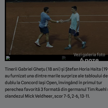
Vezi galeria foto
6 poze
Tinerii Gabriel Ghețu (18 ani) și Ștefan Horia Haita (19
au furnizat una dintre marile surprize ale tabloului de
dublu la Concord Iași Open, învingând în primul tur
perechea favorită 3 formată din germanul Tim Ruehl 
olandezul Mick Veldheer, scor 7-5, 2-6, 13-11.