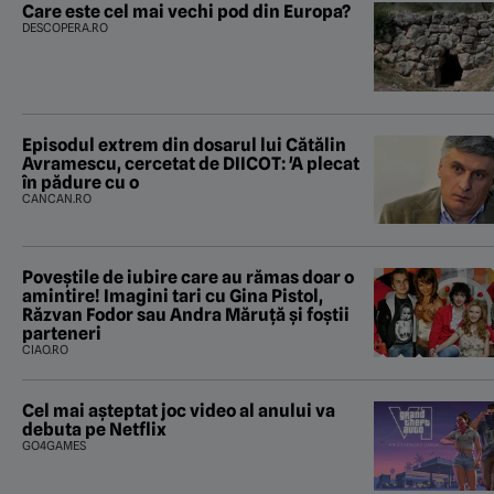
Care este cel mai vechi pod din Europa?
DESCOPERA.RO
Episodul extrem din dosarul lui Cătălin
Avramescu, cercetat de DIICOT: 'A plecat
în pădure cu o
CANCAN.RO
Poveştile de iubire care au rămas doar o
amintire! Imagini tari cu Gina Pistol,
Răzvan Fodor sau Andra Măruţă şi foştii
parteneri
CIAO.RO
Cel mai așteptat joc video al anului va
debuta pe Netflix
GO4GAMES