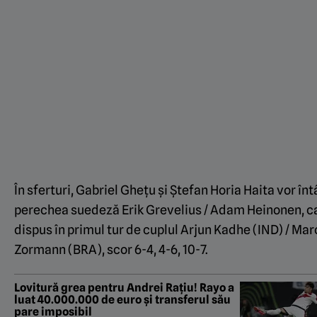
În sferturi, Gabriel Ghețu și Ștefan Horia Haita vor înt
perechea suedeză Erik Grevelius / Adam Heinonen, c
dispus în primul tur de cuplul Arjun Kadhe (IND) / Mar
Zormann (BRA), scor 6-4, 4-6, 10-7.
Lovitură grea pentru Andrei Rațiu! Rayo a
luat 40.000.000 de euro și transferul său
pare imposibil