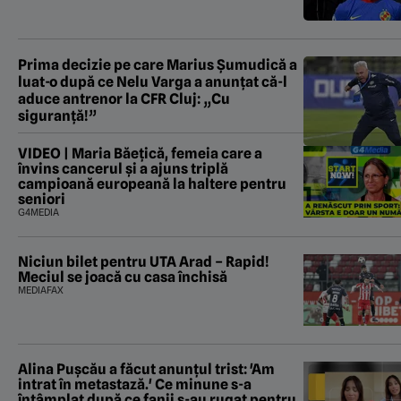
Prima decizie pe care Marius Șumudică a
luat-o după ce Nelu Varga a anunțat că-l
aduce antrenor la CFR Cluj: „Cu
siguranță!”
VIDEO | Maria Băețică, femeia care a
învins cancerul și a ajuns triplă
campioană europeană la haltere pentru
seniori
G4MEDIA
Niciun bilet pentru UTA Arad – Rapid!
Meciul se joacă cu casa închisă
MEDIAFAX
Alina Pușcău a făcut anunțul trist: 'Am
intrat în metastază.' Ce minune s-a
întâmplat după ce fanii s-au rugat pentru