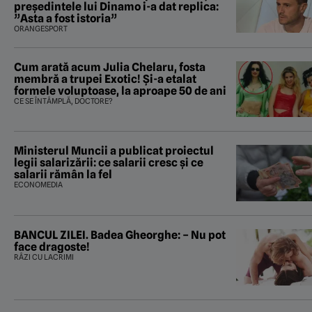
preşedintele lui Dinamo i-a dat replica:
”Asta a fost istoria”
ORANGESPORT
Cum arată acum Julia Chelaru, fosta
membră a trupei Exotic! Și-a etalat
formele voluptoase, la aproape 50 de ani
CE SE ÎNTÂMPLĂ, DOCTORE?
Ministerul Muncii a publicat proiectul
legii salarizării: ce salarii cresc și ce
salarii rămân la fel
ECONOMEDIA
BANCUL ZILEI. Badea Gheorghe: – Nu pot
face dragoste!
RÂZI CU LACRIMI