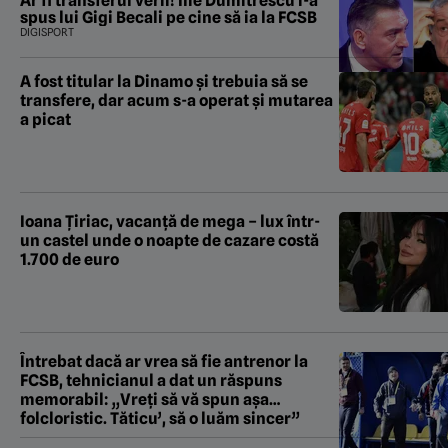
Ar fi transferul verii! Ilie Dumitrescu i-a
spus lui Gigi Becali pe cine să ia la FCSB
DIGISPORT
A fost titular la Dinamo și trebuia să se
transfere, dar acum s-a operat și mutarea
a picat
Ioana Țiriac, vacanță de mega – lux într-
un castel unde o noapte de cazare costă
1.700 de euro
Întrebat dacă ar vrea să fie antrenor la
FCSB, tehnicianul a dat un răspuns
memorabil: „Vreți să vă spun așa…
folcloristic. Tăticu’, să o luăm sincer”