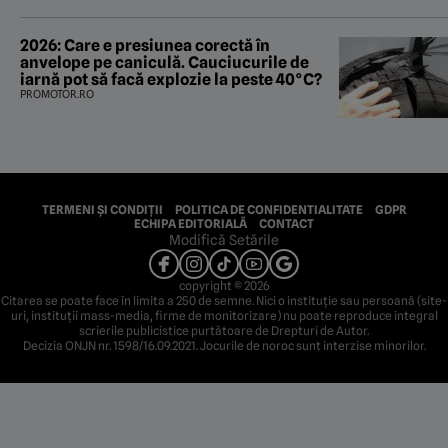
2026: Care e presiunea corectă în
anvelope pe caniculă. Cauciucurile de
iarnă pot să facă explozie la peste 40°C?
PROMOTOR.RO
TERMENI ȘI CONDIȚII
POLITICA DE CONFIDENTIALITATE
GDPR
ECHIPA EDITORIALĂ
CONTACT
Modifică Setările
copyright © 2026
Citarea se poate face în limita a 250 de semne. Nici o instituţie sau persoană (site-
uri, instituţii mass-media, firme de monitorizare) nu poate reproduce integral
scrierile publicistice purtătoare de Drepturi de Autor.
Decizia ONJN nr. 1598/16.09.2021. Jocurile de noroc sunt interzise minorilor.