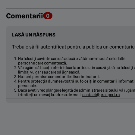
Comentarii
0
LASĂ UN RĂSPUNS
Trebuie să fii
autentificat
pentru a publica un comentariu
Nu folosiți cuvinte care să aducă o vătămare morală celorlalte
persoane care comentează.
Vă rugăm să faceți referiri doar la articolul în cauză și să nu folosiți
limbaj vulgar sau care să jignească.
Nu sunt permise comentariile discriminatorii.
Pentru protecția dumneavostră nu folosiți în comentarii informați
personale.
Daca aveți vreo plângere legată de administrarea siteului vă rugăm
trimiteți un mesaj la adresa de mail:
contact@prosport.ro