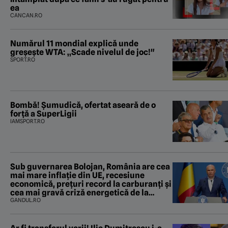
ea
CANCAN.RO
Numărul 11 mondial explică unde
greșește WTA: „Scade nivelul de joc!"
SPORT.RO
Bombă! Șumudică, ofertat aseară de o
forță a SuperLigii
IAMSPORT.RO
Sub guvernarea Bolojan, România are cea
mai mare inflație din UE, recesiune
economică, prețuri record la carburanți și
cea mai gravă criză energetică de la
Revoluție încoace. Cum se apără
GANDUL.RO
premierul, întrebat de Gândul dacă își
cere scuze