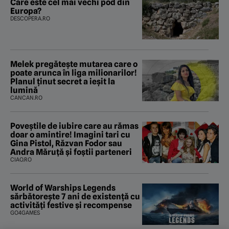
Care este cel mai vechi pod din
Europa?
DESCOPERA.RO
Melek pregătește mutarea care o
poate arunca în liga milionarilor!
Planul ținut secret a ieșit la
lumină
CANCAN.RO
Poveştile de iubire care au rămas
doar o amintire! Imagini tari cu
Gina Pistol, Răzvan Fodor sau
Andra Măruţă şi foştii parteneri
CIAO.RO
World of Warships Legends
sărbătorește 7 ani de existență cu
activități festive și recompense
GO4GAMES