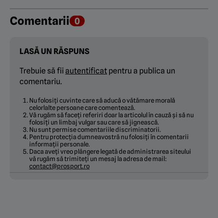
Comentarii
0
LASĂ UN RĂSPUNS
Trebuie să fii
autentificat
pentru a publica un
comentariu.
Nu folosiți cuvinte care să aducă o vătămare morală
celorlalte persoane care comentează.
Vă rugăm să faceți referiri doar la articolul în cauză și să nu
folosiți un limbaj vulgar sau care să jignească.
Nu sunt permise comentariile discriminatorii.
Pentru protecția dumneavostră nu folosiți în comentarii
informații personale.
Daca aveți vreo plângere legată de administrarea siteului
vă rugăm să trimiteți un mesaj la adresa de mail:
contact@prosport.ro