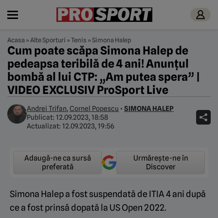
Acasa
»
Alte Sporturi
»
Tenis
»
Simona Halep
Cum poate scăpa Simona Halep de
pedeapsa teribilă de 4 ani! Anunțul
bombă al lui CTP: „Am putea spera” |
VIDEO EXCLUSIV ProSport Live
Andrei Trifan
,
Cornel Popescu
•
SIMONA HALEP
Publicat:
12.09.2023, 18:58
Actualizat:
12.09.2023, 19:56
Adaugă-ne ca sursă
Urmărește-ne în
preferată
Discover
Simona Halep a fost suspendată de ITIA 4 ani după
ce a fost prinsă dopată la US Open 2022.