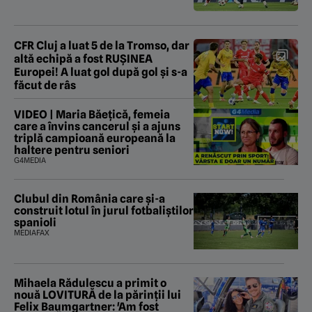
CFR Cluj a luat 5 de la Tromso, dar
altă echipă a fost RUȘINEA
Europei! A luat gol după gol și s-a
făcut de râs
VIDEO | Maria Băețică, femeia
care a învins cancerul și a ajuns
triplă campioană europeană la
haltere pentru seniori
G4MEDIA
Clubul din România care și-a
construit lotul în jurul fotbaliștilor
spanioli
MEDIAFAX
Mihaela Rădulescu a primit o
nouă LOVITURĂ de la părinții lui
Felix Baumgartner: 'Am fost