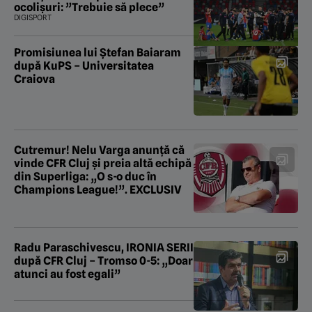
ocolișuri: ”Trebuie să plece”
DIGISPORT
Promisiunea lui Ștefan Baiaram
după KuPS – Universitatea
Craiova
Cutremur! Nelu Varga anunță că
vinde CFR Cluj și preia altă echipă
din Superliga: „O s-o duc în
Champions League!”. EXCLUSIV
Radu Paraschivescu, IRONIA SERII
după CFR Cluj – Tromso 0-5: „Doar
atunci au fost egali”