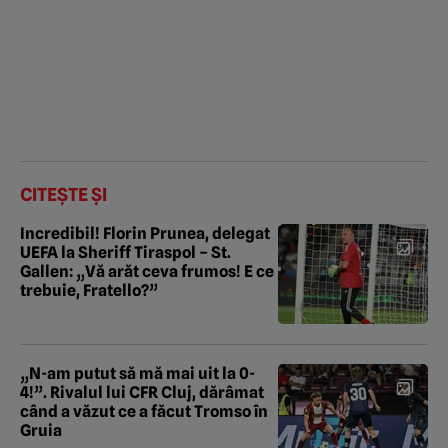
CITEȘTE ȘI
Incredibil! Florin Prunea, delegat
UEFA la Sheriff Tiraspol – St.
Gallen: „Vă arăt ceva frumos! E ce
trebuie, Fratello?”
„N-am putut să mă mai uit la 0-
4!”. Rivalul lui CFR Cluj, dărâmat
când a văzut ce a făcut Tromso în
Gruia