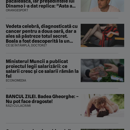
păcălească, iar preşedintele lui
Dinamo i-a dat replica: ”Asta a
fost istoria”
ORANGESPORT
Vedeta celebră, diagnosticată cu
cancer pentru a doua oară, dar a
ales să păstreze totul secret.
Boala a fost descoperită la un
control de rutină
CE SE ÎNTÂMPLĂ, DOCTORE?
Ministerul Muncii a publicat
proiectul legii salarizării: ce
salarii cresc și ce salarii rămân la
fel
ECONOMEDIA
BANCUL ZILEI. Badea Gheorghe: –
Nu pot face dragoste!
RÂZI CU LACRIMI