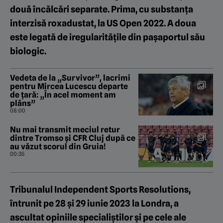
două încălcări separate. Prima, cu substanța
interzisă roxadustat, la US Open 2022. A doua
este legată de iregularitățile din pașaportul său
biologic.
Vedeta de la „Survivor”, lacrimi
pentru Mircea Lucescu departe
de țară: „În acel moment am
plâns”
08:00
Nu mai transmit meciul retur
dintre Tromso și CFR Cluj după ce
au văzut scorul din Gruia!
00:35
Tribunalul Independent Sports Resolutions,
întrunit pe 28 și 29 iunie 2023 la Londra, a
ascultat opiniile specialiștilor și pe cele ale