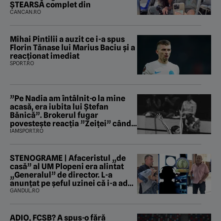
ȘTEARSĂ complet din
CANCAN.RO
Mihai Pintilii a auzit ce i-a spus
Florin Tănase lui Marius Baciu și a
reacționat imediat
SPORT.RO
”Pe Nadia am întâlnit-o la mine
acasă, era iubita lui Ștefan
Bănică”. Brokerul fugar
povestește reacția ”Zeiței” când
i-a intrat în baie
IAMSPORT.RO
STENOGRAME | Afaceristul „de
casă” al UM Plopeni era alintat
„Generalul” de director. L-a
anunțat pe șeful uzinei că i-a adus
„subțireanu, așa”
GANDUL.RO
ADIO, FCSB? A spus-o fără