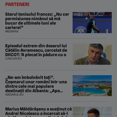
PARTENERI
Starul tenisului francez: „Nu cer
permisiunea nimănui să mă
bucur de ultimele luni ale
carierei”
MEDIAFAX
Episodul extrem din dosarul lui
Cătălin Avramescu, cercetat de
DIICOT: 'A plecat în pădure cu o
CANCAN.RO
„Ne-am îmbolnăvit toți”.
Coșmarul unor români într-una
dintre cele mai populare
destinații din Albania: „Apa
mirosea a canalizare”
ADEVARUL.RO
Marius Măldărăşanu a susţinut că
Andrei Nicolescu a încercat să-l