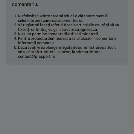
comentariu.
Nu folosiți cuvinte care să aducă o vătămare morală
celorlalte persoane care comentează.
Vă rugăm să faceți referiri doar la articolul în cauză și să nu
folosiți un limbaj vulgar sau care să jignească.
Nu sunt permise comentariile discriminatorii.
Pentru protecția dumneavostră nu folosiți în comentarii
informații personale.
Daca aveți vreo plângere legată de administrarea siteului
vă rugăm să trimiteți un mesaj la adresa de mail:
contact@prosport.ro