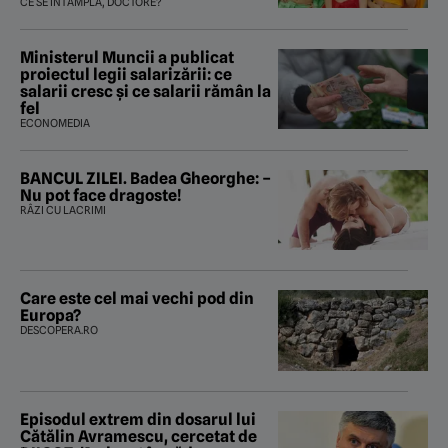
CE SE ÎNTÂMPLĂ, DOCTORE?
Ministerul Muncii a publicat
proiectul legii salarizării: ce
salarii cresc și ce salarii rămân la
fel
ECONOMEDIA
BANCUL ZILEI. Badea Gheorghe: –
Nu pot face dragoste!
RÂZI CU LACRIMI
Care este cel mai vechi pod din
Europa?
DESCOPERA.RO
Episodul extrem din dosarul lui
Cătălin Avramescu, cercetat de