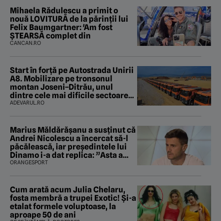
Mihaela Rădulescu a primit o
nouă LOVITURĂ de la părinții lui
Felix Baumgartner: 'Am fost
ȘTEARSĂ complet din
CANCAN.RO
Start în forță pe Autostrada Unirii
A8. Mobilizare pe tronsonul
montan Joseni–Ditrău, unul
dintre cele mai dificile sectoare
care traversează Carpații
ADEVARUL.RO
Marius Măldărăşanu a susţinut că
Andrei Nicolescu a încercat să-l
păcălească, iar preşedintele lui
Dinamo i-a dat replica: ”Asta a
fost istoria”
ORANGESPORT
Cum arată acum Julia Chelaru,
fosta membră a trupei Exotic! Și-a
etalat formele voluptoase, la
aproape 50 de ani