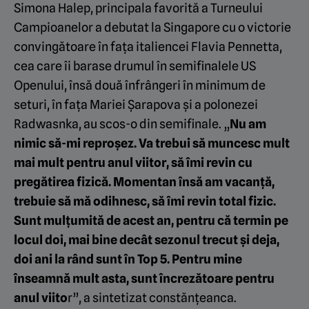
Simona Halep, principala favorită a Turneului
Campioanelor a debutat la Singapore cu o victorie
convingătoare în fața italiencei Flavia Pennetta,
cea care îi barase drumul în semifinalele US
Openului, însă două înfrângeri în minimum de
seturi, în fața Mariei Șarapova și a polonezei
Radwasnka, au scos-o din semifinale. „
Nu am
nimic să-mi reproșez. Va trebui să muncesc mult
mai mult pentru anul viitor, să îmi revin cu
pregătirea fizică. Momentan însă am vacanță,
trebuie să mă odihnesc, să îmi revin total fizic.
Sunt mulțumită de acest an, pentru că termin pe
locul doi, mai bine decât sezonul trecut și deja,
doi ani la rând sunt în Top 5. Pentru mine
înseamnă mult asta, sunt încrezătoare pentru
anul viito
r”, a sintetizat constănțeanca.