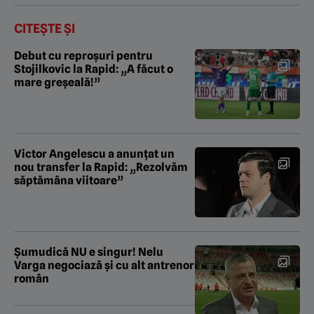
CITEȘTE ȘI
Debut cu reproșuri pentru
Stojilkovic la Rapid: „A făcut o
mare greșeală!”
Victor Angelescu a anunțat un
nou transfer la Rapid: „Rezolvăm
săptămâna viitoare”
Şumudică NU e singur! Nelu
Varga negociază şi cu alt antrenor
român