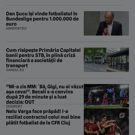
Dan Șucu își vinde fotbalistul în
Bundesliga pentru 1.000.000 de
euro
IAMSPORT.RO
Cum risipește Primăria Capitalei
banii pentru STB, în plină criză
financiară a societății de
transport
GANDUL.RO
”Mi-a zis MM: `Bă, Gigi, nu ai văzut
așa ceva!”. Becali s-a convins
după 29 de minute și a luat
decizia: OUT
DIGISPORT
Nelu Varga face prăpăd! I-a
reziliat contractul celui mai bine
plătit fotbalist de la CFR Cluj