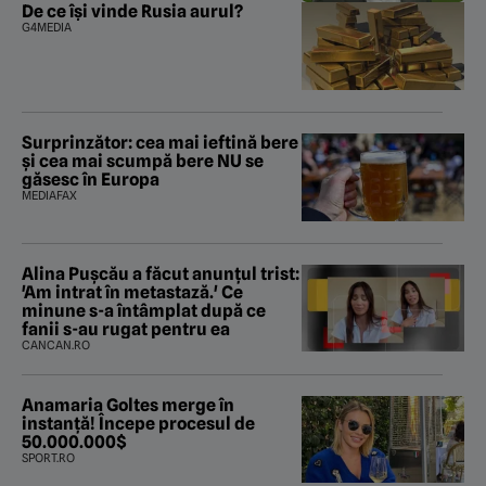
De ce își vinde Rusia aurul?
G4MEDIA
Surprinzător: cea mai ieftină bere
și cea mai scumpă bere NU se
găsesc în Europa
MEDIAFAX
Alina Pușcău a făcut anunțul trist:
'Am intrat în metastază.' Ce
minune s-a întâmplat după ce
fanii s-au rugat pentru ea
CANCAN.RO
Anamaria Goltes merge în
instanță! Începe procesul de
50.000.000$
SPORT.RO