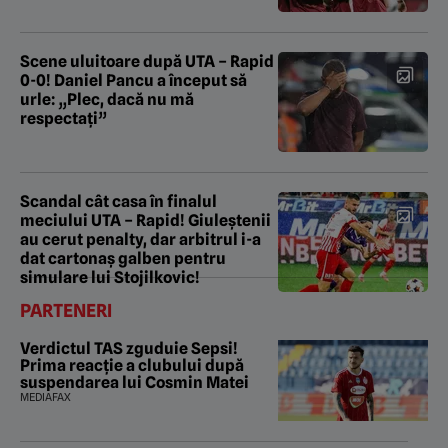
Scene uluitoare după UTA – Rapid
0-0! Daniel Pancu a început să
urle: „Plec, dacă nu mă
respectați”
Scandal cât casa în finalul
meciului UTA – Rapid! Giuleștenii
au cerut penalty, dar arbitrul i-a
dat cartonaș galben pentru
simulare lui Stojilkovic!
PARTENERI
Verdictul TAS zguduie Sepsi!
Prima reacție a clubului după
suspendarea lui Cosmin Matei
MEDIAFAX