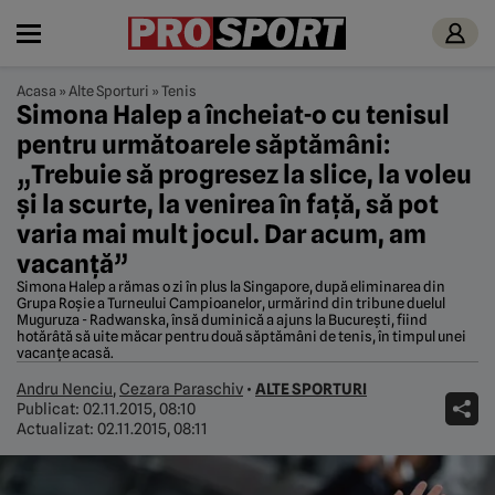
Acasa
»
Alte Sporturi
»
Tenis
Simona Halep a încheiat-o cu tenisul
pentru următoarele săptămâni:
„Trebuie să progresez la slice, la voleu
și la scurte, la venirea în față, să pot
varia mai mult jocul. Dar acum, am
vacanță”
Simona Halep a rămas o zi în plus la Singapore, după eliminarea din
Grupa Roșie a Turneului Campioanelor, urmărind din tribune duelul
Muguruza - Radwanska, însă duminică a ajuns la București, fiind
hotărâtă să uite măcar pentru două săptămâni de tenis, în timpul unei
vacanțe acasă.
Andru Nenciu
,
Cezara Paraschiv
•
ALTE SPORTURI
Publicat:
02.11.2015, 08:10
Actualizat:
02.11.2015, 08:11