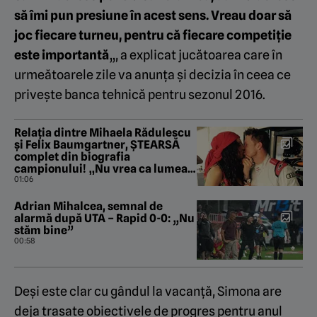
să îmi pun presiune în acest sens. Vreau doar să
joc fiecare turneu, pentru că fiecare competiție
este importantă
„, a explicat jucătoarea care în
urmeătoarele zile va anunța și decizia în ceea ce
privește banca tehnică pentru sezonul 2016.
Relația dintre Mihaela Rădulescu
și Felix Baumgartner, ȘTEARSĂ
complet din biografia
campionului! „Nu vrea ca lumea
să știe că a iubit fata din
01:06
România!”
Adrian Mihalcea, semnal de
alarmă după UTA – Rapid 0-0: „Nu
stăm bine”
00:58
Deși este clar cu gândul la vacanță, Simona are
deja trasate obiectivele de progres pentru anul