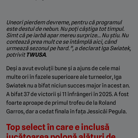
Uneori pierdem devreme, pentru că programul
este destul de nebun. Nu poți câștiga tot timpul.
Simt că pe iarbă apar mereu surprize… Nu știu. Nu
contează prea mult ce se întâmplă aici, când
urmează sezonul pe hard.”, a declarat Iga Swiatek,
potrivit
TWUSA
.
Deși a avut evoluții bune și a ajuns de cele mai
multe ori în fazele superioare ale turneelor, Iga
Swiatek nu a bifat niciun succes major în acest an.
A bifat 37 de victorii și 11 înfrângeri în 2025. A fost
foarte aproape de primul trofeu de la Roland
Garros, dar a cedat finala în fața Jessicăi Pegula.
Top select în care e inclusă
jucătoarea polonă alături de