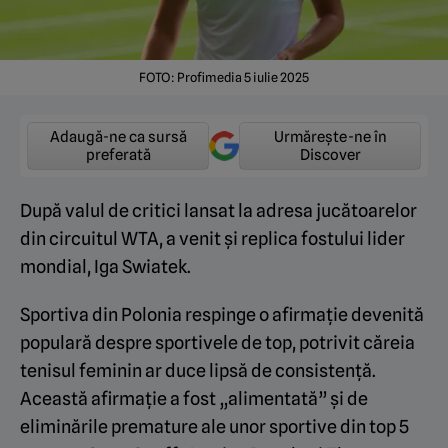
FOTO: Profimedia 5 iulie 2025
Adaugă-ne ca sursă
Urmărește-ne în
preferată
Discover
După valul de critici lansat la adresa jucătoarelor
din circuitul WTA, a venit și replica fostului lider
mondial, Iga Swiatek.
Sportiva din Polonia respinge o afirmație devenită
populară despre sportivele de top, potrivit căreia
tenisul feminin ar duce lipsă de consistență.
Această afirmație a fost „alimentată” și de
eliminările premature ale unor sportive din top 5