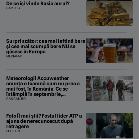
De ce își vinde Rusia aurul?
G4MEDIA
Surprinzător: cea mai ieftină bere
și cea mai scumpă bere NU se
găsesc în Europa
MEDIAFAX
Meteorologii Accuweather
anunță o toamnă cum nu prea a
mai fost, în România. Ce se
întâmplă în septembrie,
octombrie și noiembrie 2026, în
CANCAN.RO
București. Pe ce dată ninge
Foto Îl mai știi? Fostul lider ATP a
ajuns de nerecunoscut după
retragere
SPORT.RO