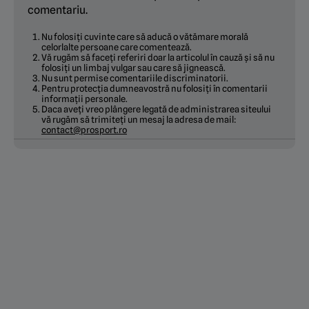
comentariu.
Nu folosiți cuvinte care să aducă o vătămare morală
celorlalte persoane care comentează.
Vă rugăm să faceți referiri doar la articolul în cauză și să nu
folosiți un limbaj vulgar sau care să jignească.
Nu sunt permise comentariile discriminatorii.
Pentru protecția dumneavostră nu folosiți în comentarii
informații personale.
Daca aveți vreo plângere legată de administrarea siteului
vă rugăm să trimiteți un mesaj la adresa de mail:
contact@prosport.ro