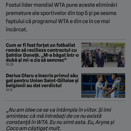
Fostul lider mondial WTA pune aceste eliminări
premature ale sportivelor din top 5 și pe seama
faptului că programul WTA e din ce în ce mai
încărcat.
Cum ar fi fost forțat un fotbalist
român să rezilieze contractul cu
Șahtior Donețk. „M-a băgat într-o
dubă și mi-a zis să semnez”
10:25
Darius Olaru a înscris primul său
gol pentru Union Saint-Gilloise și
belgienii au dat verdictul
10:15
„Nu am idee ce se va întâmpla în viitor. Și îmi
amintesc că mă întrebați de ce nu există
constanță în WTA. Eu nu simt asta. Eu, Aryna și
Coco am câștigat mult.