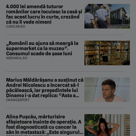
4.000 lei amendă tuturor
românilor care locuiesc la casă și
fac acest lucru în curte, crezând
că nu îi vede nimeni
CANCAN.RO
„Românii au ajuns să meargă la
supermarket ca la muzeu”.
Consumul scade de șase luni
ADEVARUL.RO
Marius Măldărăşanu a susţinut că
Andrei Nicolescu a încercat să-l
păcălească, iar preşedintele lui
Dinamo i-a dat replica: ”Asta a
fost istoria”
ORANGESPORT
Alina Pușcău, mărturisire
sfâșietoare înainte de operație. A
fost diagnosticată cu cancer la
sân în metastază: „Este singurul