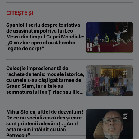
CITEȘTE ȘI
Spaniolii scriu despre tentativa
de asasinat împotriva lui Leo
Messi din timpul Cupei Mondiale:
„O să zbor spre el cu 4 bombe
legate de corp!”
Colecție impresionantă de
rachete de tenis: modele istorice,
cu unele s-au câștigat turnee de
Grand Slam, iar altele au
semnatura lui Ion Țiriac sau Ilie
Năstase
Mihai Stoica, altfel de dezvăluiri!
De ce nu socializează des și care
sunt prietenii adevărați. „Anul
ăsta m-am întâlnit cu Dan
Petrescu”