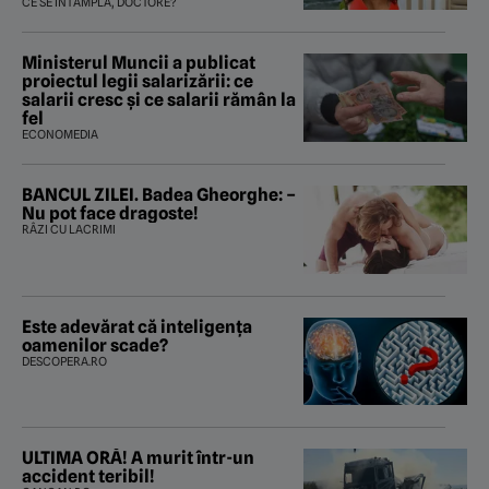
tratament care o să mă ajute să
CE SE ÎNTÂMPLĂ, DOCTORE?
îmi salvez viața”
Ministerul Muncii a publicat
proiectul legii salarizării: ce
salarii cresc și ce salarii rămân la
fel
ECONOMEDIA
BANCUL ZILEI. Badea Gheorghe: –
Nu pot face dragoste!
RÂZI CU LACRIMI
Este adevărat că inteligența
oamenilor scade?
DESCOPERA.RO
ULTIMA ORĂ! A murit într-un
accident teribil!