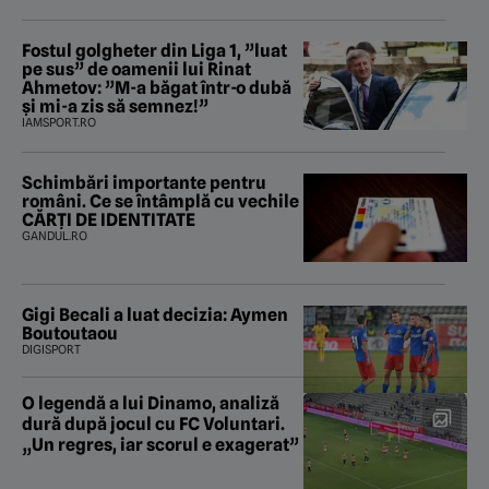
Fostul golgheter din Liga 1, ”luat
pe sus” de oamenii lui Rinat
Ahmetov: ”M-a băgat într-o dubă
și mi-a zis să semnez!”
IAMSPORT.RO
Schimbări importante pentru
români. Ce se întâmplă cu vechile
CĂRȚI DE IDENTITATE
GANDUL.RO
Gigi Becali a luat decizia: Aymen
Boutoutaou
DIGISPORT
O legendă a lui Dinamo, analiză
dură după jocul cu FC Voluntari.
„Un regres, iar scorul e exagerat”