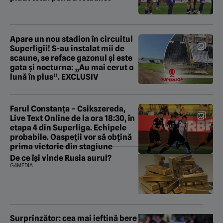
Apare un nou stadion în circuitul
Superligii! S-au instalat mii de
scaune, se reface gazonul și este
gata și nocturna: „Au mai cerut o
lună în plus”. EXCLUSIV
Farul Constanța – Csikszereda,
Live Text Online de la ora 18:30, în
etapa 4 din Superliga. Echipele
probabile. Oaspeții vor să obțină
prima victorie din stagiune
De ce își vinde Rusia aurul?
G4MEDIA
Surprinzător: cea mai ieftină bere