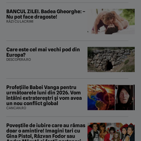
BANCUL ZILEI. Badea Gheorghe: –
Nu pot face dragoste!
RÂZI CU LACRIMI
Care este cel mai vechi pod din
Europa?
DESCOPERA.RO
Profețiile Babei Vanga pentru
următoarele luni din 2026. Vom
întâlni extratereștri și vom avea
un nou conflict global
CANCAN.RO
Poveştile de iubire care au rămas
doar o amintire! Imagini tari cu
Gina Pistol, Răzvan Fodor sau