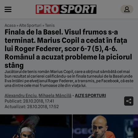
Acasa
»
Alte Sporturi
»
Tenis
Finala de la Basel. Visul frumos s-a
terminat. Marius Copil a cedat în fața
lui Roger Federer, scor 6-7 (5), 4-6.
Românul a acuzat probleme la piciorul
stâng
Jucătorul de tenis român Marius Copil, care a obținut sâmbătă cel mai
bun rezultat al carierei calificându-se în finala turneului de la Basel unde
îl va întâlni pe elvețianul Roger Federer, a transmis, pe Facebook, că este
una dintre cele mai frumoase zile din viața lui.
Alexandru Enciu
,
Mihaela Măncilă
•
ALTE SPORTURI
Publicat:
28.10.2018, 17:41
Actualizat:
28.10.2018, 17:52