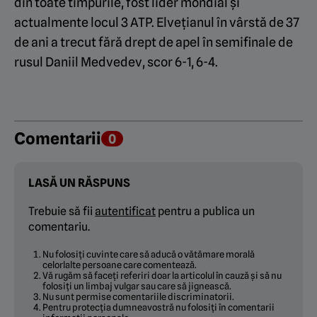
din toate timpurile, fost lider mondial și
actualmente locul 3 ATP. Elvețianul în vârstă de 37
de ani a trecut fără drept de apel în semifinale de
rusul Daniil Medvedev, scor 6-1, 6-4.
Comentarii
0
LASĂ UN RĂSPUNS
Trebuie să fii
autentificat
pentru a publica un
comentariu.
Nu folosiți cuvinte care să aducă o vătămare morală
celorlalte persoane care comentează.
Vă rugăm să faceți referiri doar la articolul în cauză și să nu
folosiți un limbaj vulgar sau care să jignească.
Nu sunt permise comentariile discriminatorii.
Pentru protecția dumneavostră nu folosiți în comentarii