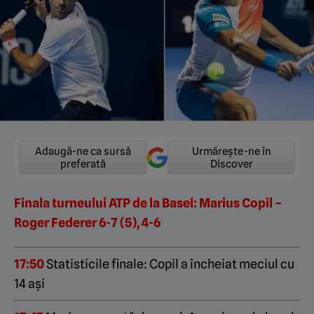
Adaugă-ne ca sursă
Urmărește-ne în
preferată
Discover
Finala turneului ATP de la Basel: Marius Copil –
Roger Federer 6-7 (5), 4-6
17:50
Statisticile finale: Copil a încheiat meciul cu
14 ași