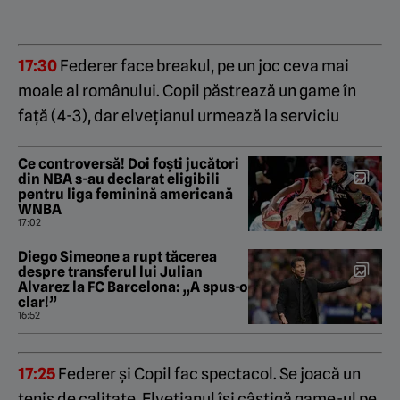
17:30
Federer face breakul, pe un joc ceva mai
moale al românului. Copil păstrează un game în
față (4-3), dar elvețianul urmează la serviciu
Ce controversă! Doi foști jucători
din NBA s-au declarat eligibili
pentru liga feminină americană
WNBA
17:02
Diego Simeone a rupt tăcerea
despre transferul lui Julian
Alvarez la FC Barcelona: „A spus-o
clar!”
16:52
17:25
Federer și Copil fac spectacol. Se joacă un
tenis de calitate. Elvețianul își câștigă game-ul pe