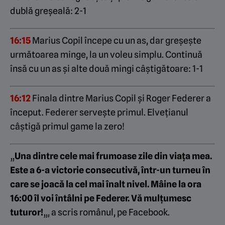
dublă greșeală: 2-1
16:15
Marius Copil începe cu un as, dar greșește
următoarea minge, la un voleu simplu. Continuă
însă cu un as și alte două mingi câștigătoare: 1-1
16:12
Finala dintre Marius Copil și Roger Federer a
început. Federer servește primul. Elvețianul
câștigă primul game la zero!
„
Una dintre cele mai frumoase zile din viața mea.
Este a 6-a victorie consecutivă, într-un turneu în
care se joacă la cel mai înalt nivel. Mâine la ora
16:00 îl voi întâlni pe Federer. Vă mulțumesc
tuturor!
„, a scris românul, pe Facebook.