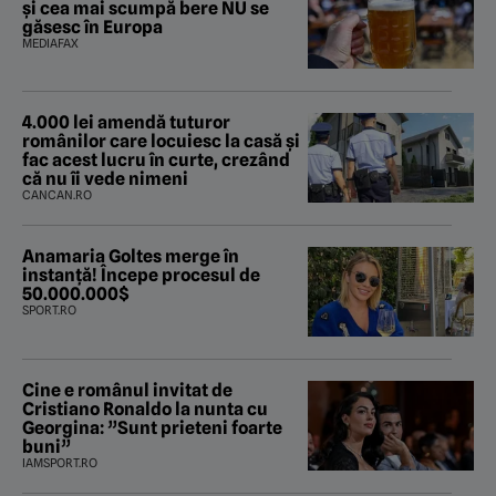
și cea mai scumpă bere NU se
găsesc în Europa
MEDIAFAX
4.000 lei amendă tuturor
românilor care locuiesc la casă și
fac acest lucru în curte, crezând
că nu îi vede nimeni
CANCAN.RO
Anamaria Goltes merge în
instanță! Începe procesul de
50.000.000$
SPORT.RO
Cine e românul invitat de
Cristiano Ronaldo la nunta cu
Georgina: ”Sunt prieteni foarte
buni”
IAMSPORT.RO