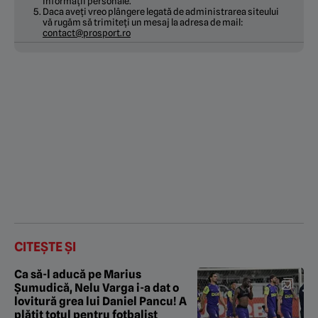
informații personale.
Daca aveți vreo plângere legată de administrarea siteului
vă rugăm să trimiteți un mesaj la adresa de mail:
contact@prosport.ro
CITEȘTE ȘI
Ca să-l aducă pe Marius
Șumudică, Nelu Varga i-a dat o
lovitură grea lui Daniel Pancu! A
plătit totul pentru fotbalist