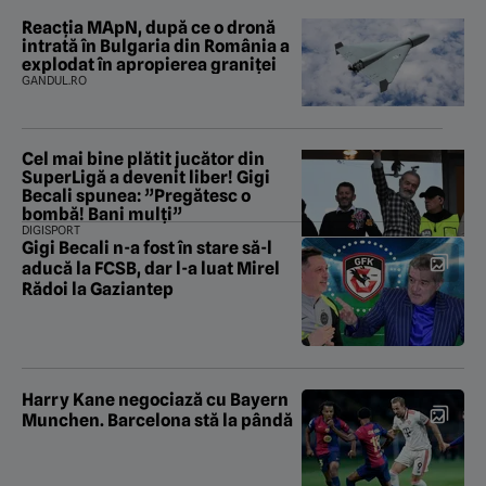
Reacția MApN, după ce o dronă
intrată în Bulgaria din România a
explodat în apropierea graniței
GANDUL.RO
Cel mai bine plătit jucător din
SuperLigă a devenit liber! Gigi
Becali spunea: ”Pregătesc o
bombă! Bani mulți”
DIGISPORT
Gigi Becali n-a fost în stare să-l
aducă la FCSB, dar l-a luat Mirel
Rădoi la Gaziantep
Harry Kane negociază cu Bayern
Munchen. Barcelona stă la pândă