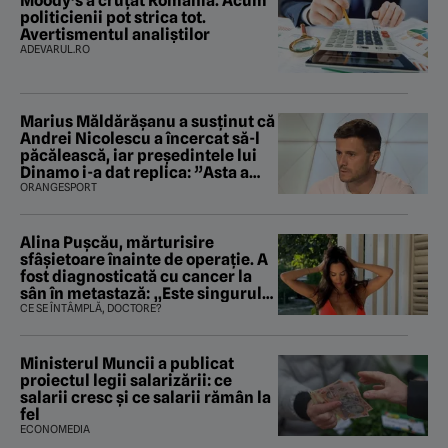
Moody’s a cruțat România. Acum
politicienii pot strica tot.
Avertismentul analiștilor
ADEVARUL.RO
Marius Măldărăşanu a susţinut că
Andrei Nicolescu a încercat să-l
păcălească, iar preşedintele lui
Dinamo i-a dat replica: ”Asta a
fost istoria”
ORANGESPORT
Alina Pușcău, mărturisire
sfâșietoare înainte de operație. A
fost diagnosticată cu cancer la
sân în metastază: „Este singurul
tratament care o să mă ajute să
CE SE ÎNTÂMPLĂ, DOCTORE?
îmi salvez viața”
Ministerul Muncii a publicat
proiectul legii salarizării: ce
salarii cresc și ce salarii rămân la
fel
ECONOMEDIA