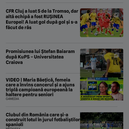
CFR Cluj a luat 5 de la Tromso, dar
altă echipă a fost RUȘINEA
Europei! A luat gol după gol și s-a
făcut de râs
Promisiunea lui Ștefan Baiaram
după KuPS – Universitatea
Craiova
VIDEO | Maria Băețică, femeia
care a învins cancerul și a ajuns
triplă campioană europeană la
haltere pentru seniori
G4MEDIA
Clubul din România care și-a
construit lotul în jurul fotbaliștilor
spanioli
MEDIAFAX