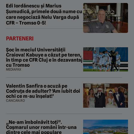
Edi Iordănescu și Marius
Șumudică, primele două nume cu
care negociază Nelu Varga după
CFR – Tromso 0-5!
PARTENERI
Șoc în meciul Universității
Craiova! Kabuye a căzut pe teren,
în timp ce CFR Cluj e în dezavantaj
cu Tromso
MEDIAFAX
Valentin Sanfira o acuză pe
Codruța de adulter? 'Am iubit doi
ochi ce m-au înșelat!'
CANCAN.RO
„Ne-am îmbolnăvit toți”.
Coșmarul unor români într-una
dintre cele mai populare