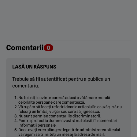
Comentarii
0
LASĂ UN RĂSPUNS
Trebuie să fii
autentificat
pentru a publica un
comentariu.
Nu folosiți cuvinte care să aducă o vătămare morală
celorlalte persoane care comentează.
Vă rugăm să faceți referiri doar la articolul în cauză și să nu
folosiți un limbaj vulgar sau care să jignească.
Nu sunt permise comentariile discriminatorii.
Pentru protecția dumneavostră nu folosiți în comentarii
informații personale.
Daca aveți vreo plângere legată de administrarea siteului
vă rugăm să trimiteți un mesaj la adresa de mail: