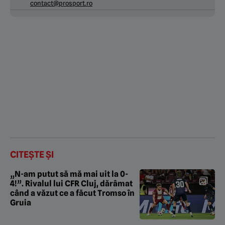
contact@prosport.ro
CITEȘTE ȘI
„N-am putut să mă mai uit la 0-
4!”. Rivalul lui CFR Cluj, dărâmat
când a văzut ce a făcut Tromso în
Gruia