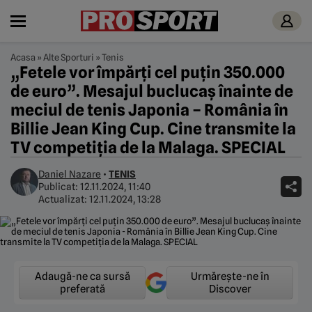
Acasa
»
Alte Sporturi
»
Tenis
„Fetele vor împărți cel puțin 350.000
de euro”. Mesajul buclucaș înainte de
meciul de tenis Japonia – România în
Billie Jean King Cup. Cine transmite la
TV competiția de la Malaga. SPECIAL
Daniel Nazare
•
TENIS
Publicat:
12.11.2024, 11:40
Actualizat:
12.11.2024, 13:28
Adaugă-ne ca sursă
Urmărește-ne în
preferată
Discover