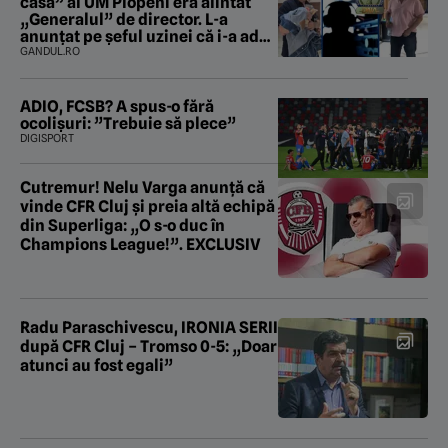
casă” al UM Plopeni era alintat
„Generalul” de director. L-a
anunțat pe șeful uzinei că i-a adus
„subțireanu, așa”
GANDUL.RO
ADIO, FCSB? A spus-o fără
ocolișuri: ”Trebuie să plece”
DIGISPORT
Cutremur! Nelu Varga anunță că
vinde CFR Cluj și preia altă echipă
din Superliga: „O s-o duc în
Champions League!”. EXCLUSIV
Radu Paraschivescu, IRONIA SERII
după CFR Cluj – Tromso 0-5: „Doar
atunci au fost egali”