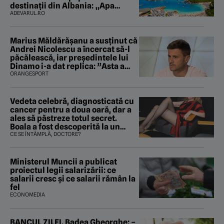
destinații din Albania: „Apa
mirosea a canalizare”
ADEVARUL.RO
Marius Măldărăşanu a susţinut că
Andrei Nicolescu a încercat să-l
păcălească, iar preşedintele lui
Dinamo i-a dat replica: ”Asta a
fost istoria”
ORANGESPORT
Vedeta celebră, diagnosticată cu
cancer pentru a doua oară, dar a
ales să păstreze totul secret.
Boala a fost descoperită la un
control de rutină
CE SE ÎNTÂMPLĂ, DOCTORE?
Ministerul Muncii a publicat
proiectul legii salarizării: ce
salarii cresc și ce salarii rămân la
fel
ECONOMEDIA
BANCUL ZILEI. Badea Gheorghe: –