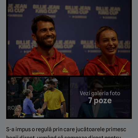
Vezi galeria foto
7 poze
S-a impus o regulă prin care jucătoarele primesc
banii direct, urmând să semneze direct pentru