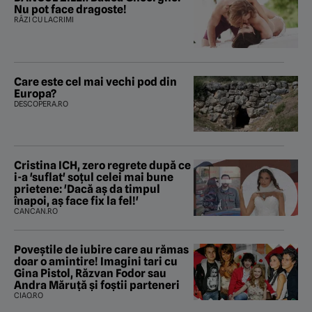
Nu pot face dragoste!
RÂZI CU LACRIMI
Care este cel mai vechi pod din
Europa?
DESCOPERA.RO
Cristina ICH, zero regrete după ce
i-a 'suflat' soțul celei mai bune
prietene: 'Dacă aș da timpul
înapoi, aș face fix la fel!'
CANCAN.RO
Poveştile de iubire care au rămas
doar o amintire! Imagini tari cu
Gina Pistol, Răzvan Fodor sau
Andra Măruţă şi foştii parteneri
CIAO.RO