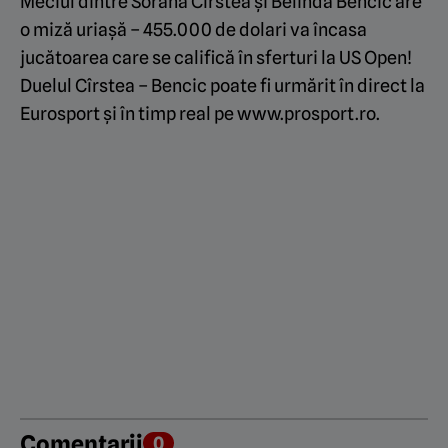
Meciul dintre Sorana Cîrstea și Belinda Bencic are
o miză uriașă – 455.000 de dolari va încasa
jucătoarea care se califică în sferturi la US Open!
Duelul Cîrstea – Bencic poate fi urmărit în direct la
Eurosport și în timp real pe www.prosport.ro.
Comentarii
0