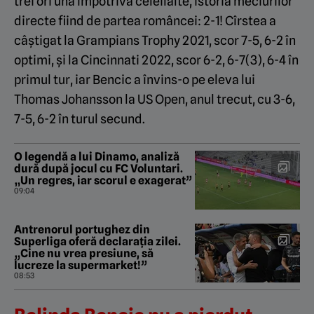
trei ori una împotriva celeilalte, istoria meciurilor
directe fiind de partea româncei: 2-1! Cîrstea a
câștigat la Grampians Trophy 2021, scor 7-5, 6-2 în
optimi, și la Cincinnati 2022, scor 6-2, 6-7(3), 6-4 în
primul tur, iar Bencic a învins-o pe eleva lui
Thomas Johansson la US Open, anul trecut, cu 3-6,
7-5, 6-2 în turul secund.
O legendă a lui Dinamo, analiză
dură după jocul cu FC Voluntari.
„Un regres, iar scorul e exagerat”
09:04
Antrenorul portughez din
Superliga oferă declarația zilei.
„Cine nu vrea presiune, să
lucreze la supermarket!”
08:53