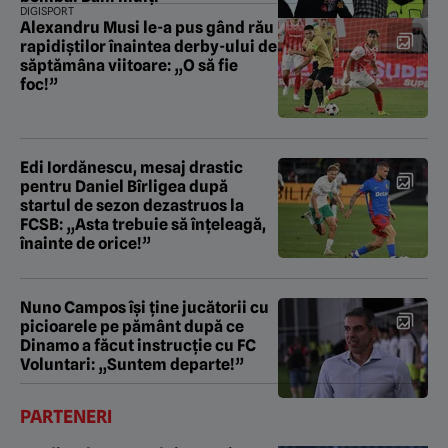
DIGISPORT
Alexandru Musi le-a pus gând rău
rapidiștilor înaintea derby-ului de
săptămâna viitoare: „O să fie
foc!”
Edi Iordănescu, mesaj drastic
pentru Daniel Bîrligea după
startul de sezon dezastruos la
FCSB: „Asta trebuie să înțeleagă,
înainte de orice!”
Nuno Campos își ține jucătorii cu
picioarele pe pământ după ce
Dinamo a făcut instrucție cu FC
Voluntari: „Suntem departe!”
PARTENERI