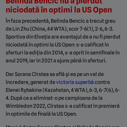
Belinda Bencic nu a pierdut
niciodată în optimi la US Open
În faza precedentă, Belinda Bencic a trecut greu
de Lin Zhu (China, 44 WTA), scor 7-6(1), 2-6, 6-3.
Sportiva din Elveția are avantajul de a nu fi pierdut
niciodată în optimi la US Open: s-a calificat în
sferturi la ediția din 2014, s-a oprit în semifinale în
anul 2019, iar în 2021 a ajuns până în sferturi.
Dar Sorana Cîrstea se află și ea pe un val de
încredere, generat de
victoria superbă
contra
Elenei Rybakina (Kazahstan, 4 WTA), 6-3, 6-7(6), 6-
4. După ce a eliminat-o pe campioana de la
Wimbledon 2022, Cîrstea s-a calificat în premieră
în optimile de finală la US Open.