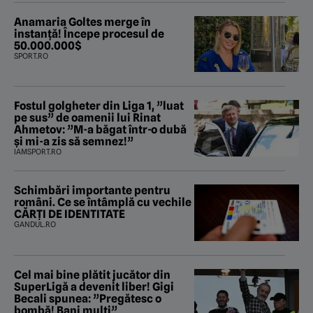
Anamaria Goltes merge în
instanță! Începe procesul de
50.000.000$
SPORT.RO
Fostul golgheter din Liga 1, ”luat
pe sus” de oamenii lui Rinat
Ahmetov: ”M-a băgat într-o dubă
și mi-a zis să semnez!”
IAMSPORT.RO
Schimbări importante pentru
români. Ce se întâmplă cu vechile
CĂRȚI DE IDENTITATE
GANDUL.RO
Cel mai bine plătit jucător din
SuperLigă a devenit liber! Gigi
Becali spunea: ”Pregătesc o
bombă! Bani mulți”