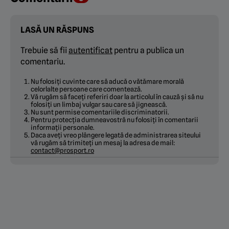
LASĂ UN RĂSPUNS
Trebuie să fii
autentificat
pentru a publica un
comentariu.
Nu folosiți cuvinte care să aducă o vătămare morală
celorlalte persoane care comentează.
Vă rugăm să faceți referiri doar la articolul în cauză și să nu
folosiți un limbaj vulgar sau care să jignească.
Nu sunt permise comentariile discriminatorii.
Pentru protecția dumneavostră nu folosiți în comentarii
informații personale.
Daca aveți vreo plângere legată de administrarea siteului
vă rugăm să trimiteți un mesaj la adresa de mail:
contact@prosport.ro