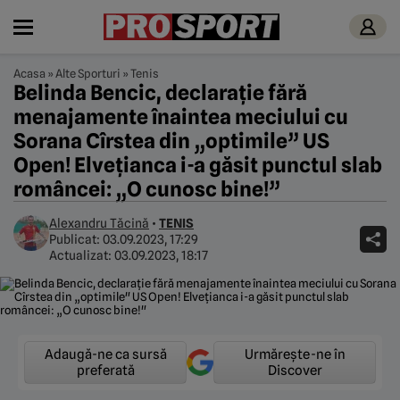
Acasa
»
Alte Sporturi
»
Tenis
Belinda Bencic, declarație fără
menajamente înaintea meciului cu
Sorana Cîrstea din „optimile” US
Open! Elvețianca i-a găsit punctul slab
româncei: „O cunosc bine!”
Alexandru Tăcină
•
TENIS
Publicat:
03.09.2023, 17:29
Actualizat:
03.09.2023, 18:17
Adaugă-ne ca sursă
Urmărește-ne în
preferată
Discover