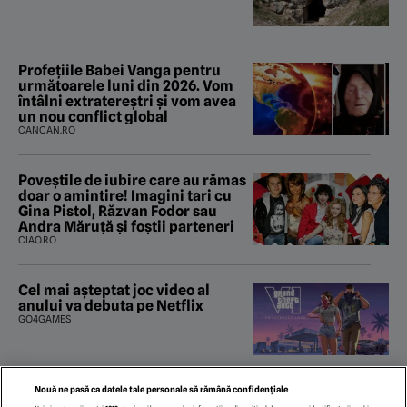
Profețiile Babei Vanga pentru
următoarele luni din 2026. Vom
întâlni extratereștri și vom avea
un nou conflict global
CANCAN.RO
Poveştile de iubire care au rămas
doar o amintire! Imagini tari cu
Gina Pistol, Răzvan Fodor sau
Andra Măruţă şi foştii parteneri
CIAO.RO
Cel mai așteptat joc video al
anului va debuta pe Netflix
GO4GAMES
Nouă ne pasă ca datele tale personale să rămână confidențiale
Nivelul extrem de scăzut al