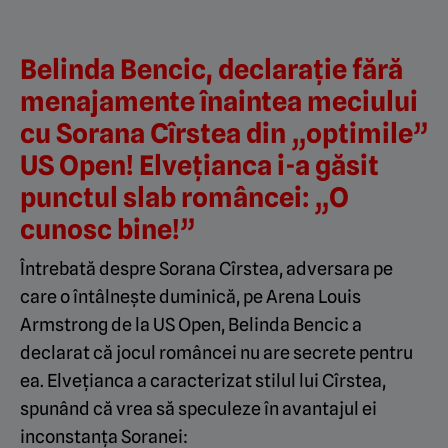
Belinda Bencic, declarație fără
menajamente înaintea meciului
cu Sorana Cîrstea din „optimile”
US Open! Elvețianca i-a găsit
punctul slab româncei: „O
cunosc bine!”
Întrebată despre Sorana Cîrstea, adversara pe
care o întâlnește duminică, pe Arena Louis
Armstrong de la US Open, Belinda Bencic a
declarat că jocul româncei nu are secrete pentru
ea. Elvețianca a caracterizat stilul lui Cîrstea,
spunând că vrea să speculeze în avantajul ei
inconstanța Soranei: