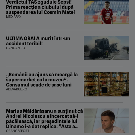
Verdictul TAS zguduie Sepsi!
Prima reacție a clubului după
suspendarea lui Cosmin Matei
MEDIAFAX
ULTIMA ORĂ! A murit într-un
accident teribil!
CANCAN.RO
„Românii au ajuns să meargă la
supermarket ca la muzeu”.
Consumul scade de șase luni
ADEVARUL.RO
Marius Măldărăşanu a susţinut că
Andrei Nicolescu a încercat să-l
păcălească, iar preşedintele lui
Dinamo i-a dat replica: ”Asta a
fost istoria”
ORANGESPORT