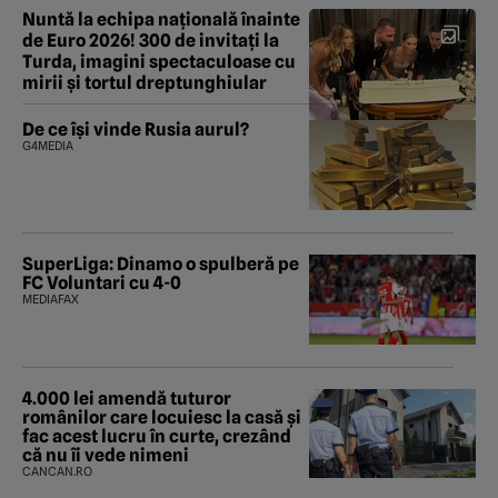
Nuntă la echipa națională înainte
de Euro 2026! 300 de invitați la
Turda, imagini spectaculoase cu
mirii și tortul dreptunghiular
De ce își vinde Rusia aurul?
G4MEDIA
SuperLiga: Dinamo o spulberă pe
FC Voluntari cu 4-0
MEDIAFAX
4.000 lei amendă tuturor
românilor care locuiesc la casă și
fac acest lucru în curte, crezând
că nu îi vede nimeni
CANCAN.RO