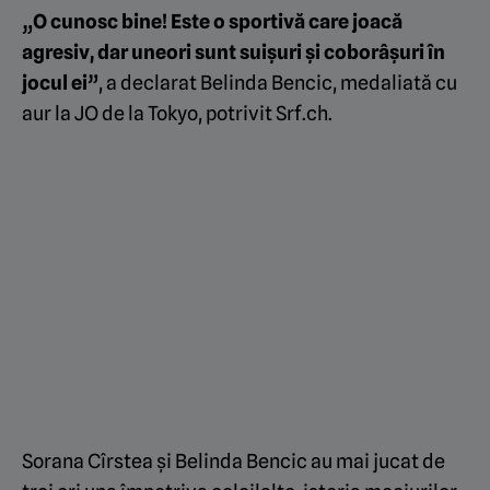
„
O cunosc bine! Este o sportivă care joacă
agresiv, dar uneori sunt suișuri și coborâșuri în
jocul ei”
, a declarat Belinda Bencic, medaliată cu
aur la JO de la Tokyo, potrivit
Srf.ch
.
Sorana Cîrstea și Belinda Bencic au mai jucat de