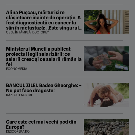
Alina Pușcău, mărturisire
sfâșietoare înainte de operație. A
fost diagnosticată cu cancer la
sân în metastază: „Este singurul
tratament care o să mă ajute să
CE SE ÎNTÂMPLĂ, DOCTORE?
îmi salvez viața”
Ministerul Muncii a publicat
proiectul legii salarizării: ce
salarii cresc și ce salarii rămân la
fel
ECONOMEDIA
BANCUL ZILEI. Badea Gheorghe: –
Nu pot face dragoste!
RÂZI CU LACRIMI
Care este cel mai vechi pod din
Europa?
DESCOPERA.RO