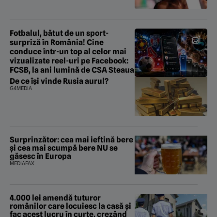
Fotbalul, bătut de un sport-
surpriză în România! Cine
conduce într-un top al celor mai
vizualizate reel-uri pe Facebook:
FCSB, la ani lumină de CSA Steaua
De ce își vinde Rusia aurul?
G4MEDIA
Surprinzător: cea mai ieftină bere
și cea mai scumpă bere NU se
găsesc în Europa
MEDIAFAX
4.000 lei amendă tuturor
românilor care locuiesc la casă și
fac acest lucru în curte, crezând