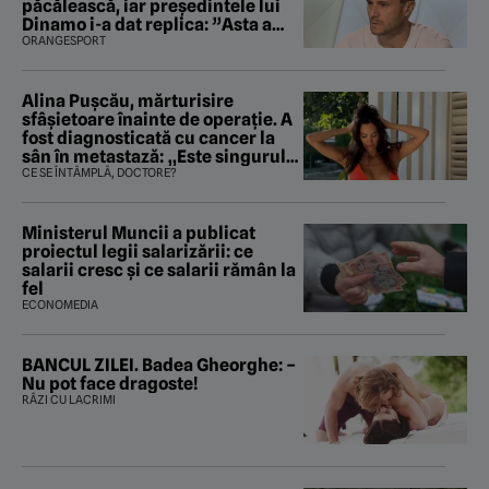
păcălească, iar preşedintele lui
Dinamo i-a dat replica: ”Asta a
fost istoria”
ORANGESPORT
Alina Pușcău, mărturisire
sfâșietoare înainte de operație. A
fost diagnosticată cu cancer la
sân în metastază: „Este singurul
tratament care o să mă ajute să
CE SE ÎNTÂMPLĂ, DOCTORE?
îmi salvez viața”
Ministerul Muncii a publicat
proiectul legii salarizării: ce
salarii cresc și ce salarii rămân la
fel
ECONOMEDIA
BANCUL ZILEI. Badea Gheorghe: –
Nu pot face dragoste!
RÂZI CU LACRIMI