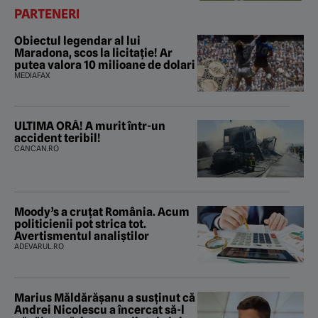
PARTENERI
Obiectul legendar al lui
Maradona, scos la licitație! Ar
putea valora 10 milioane de dolari
MEDIAFAX
ULTIMA ORĂ! A murit într-un
accident teribil!
CANCAN.RO
Moody’s a cruțat România. Acum
politicienii pot strica tot.
Avertismentul analiștilor
ADEVARUL.RO
Marius Măldărăşanu a susţinut că
Andrei Nicolescu a încercat să-l