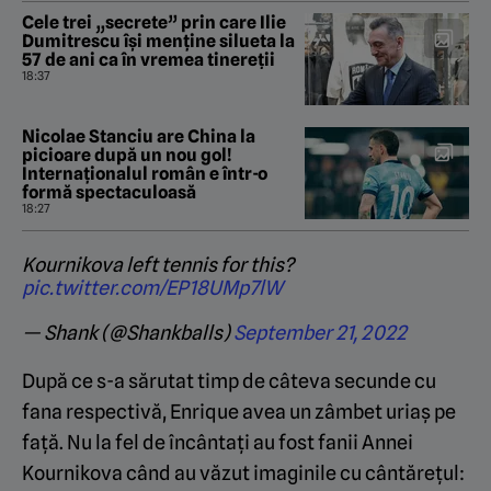
Cele trei „secrete” prin care Ilie
Dumitrescu își menține silueta la
57 de ani ca în vremea tinereții
18:37
Nicolae Stanciu are China la
picioare după un nou gol!
Internaționalul român e într-o
formă spectaculoasă
18:27
Kournikova left tennis for this?
pic.twitter.com/EP18UMp7lW
— Shank (@Shankballs)
September 21, 2022
După ce s-a sărutat timp de câteva secunde cu
fana respectivă, Enrique avea un zâmbet uriaș pe
față. Nu la fel de încântați au fost fanii Annei
Kournikova când au văzut imaginile cu cântărețul: