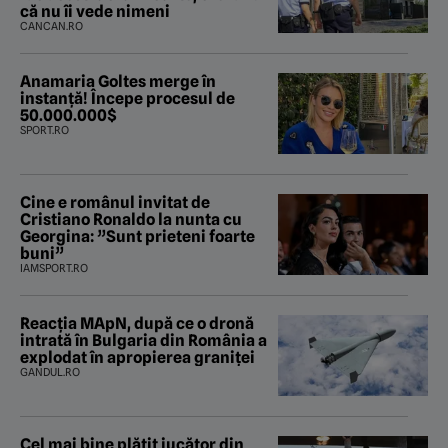
că nu îi vede nimeni
CANCAN.RO
Anamaria Goltes merge în
instanță! Începe procesul de
50.000.000$
SPORT.RO
Cine e românul invitat de
Cristiano Ronaldo la nunta cu
Georgina: ”Sunt prieteni foarte
buni”
IAMSPORT.RO
Reacția MApN, după ce o dronă
intrată în Bulgaria din România a
explodat în apropierea graniței
GANDUL.RO
Cel mai bine plătit jucător din