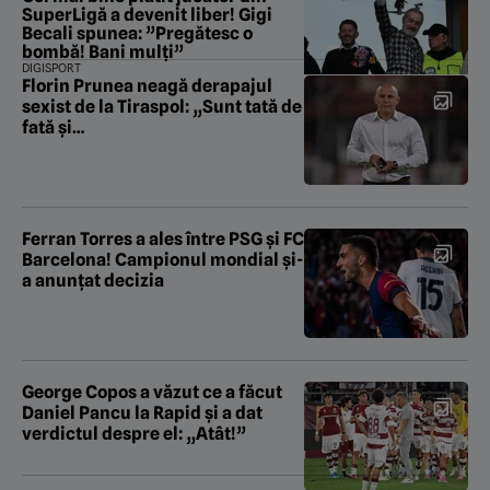
SuperLigă a devenit liber! Gigi
Becali spunea: ”Pregătesc o
bombă! Bani mulți”
DIGISPORT
Florin Prunea neagă derapajul
sexist de la Tiraspol: „Sunt tată de
fată și…
Ferran Torres a ales între PSG și FC
Barcelona! Campionul mondial și-
a anunțat decizia
George Copos a văzut ce a făcut
Daniel Pancu la Rapid și a dat
verdictul despre el: „Atât!”