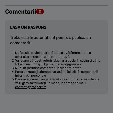
Comentarii
0
LASĂ UN RĂSPUNS
Trebuie să fii
autentificat
pentru a publica un
comentariu.
Nu folosiți cuvinte care să aducă o vătămare morală
celorlalte persoane care comentează.
Vă rugăm să faceți referiri doar la articolul în cauză și să nu
folosiți un limbaj vulgar sau care să jignească.
Nu sunt permise comentariile discriminatorii.
Pentru protecția dumneavostră nu folosiți în comentarii
informații personale.
Daca aveți vreo plângere legată de administrarea siteului
vă rugăm să trimiteți un mesaj la adresa de mail:
contact@prosport.ro