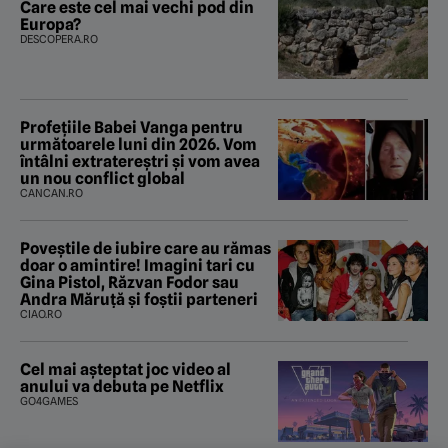
Care este cel mai vechi pod din
Europa?
DESCOPERA.RO
Profețiile Babei Vanga pentru
următoarele luni din 2026. Vom
întâlni extratereștri și vom avea
un nou conflict global
CANCAN.RO
Poveştile de iubire care au rămas
doar o amintire! Imagini tari cu
Gina Pistol, Răzvan Fodor sau
Andra Măruţă şi foştii parteneri
CIAO.RO
Cel mai așteptat joc video al
anului va debuta pe Netflix
GO4GAMES