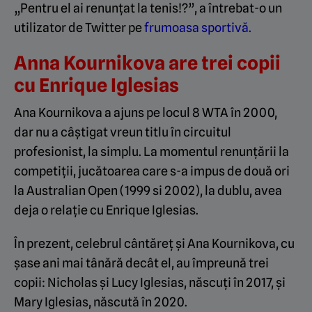
„Pentru el ai renunțat la tenis!?”, a întrebat-o un
utilizator de Twitter pe
frumoasa sportivă.
Anna Kournikova are trei copii
cu Enrique Iglesias
Ana Kournikova a ajuns pe locul 8 WTA în 2000,
dar nu a câștigat vreun titlu în circuitul
profesionist, la simplu. La momentul renunțării la
competiții, jucătoarea care s-a impus de două ori
la Australian Open (1999 si 2002), la dublu, avea
deja o relație cu Enrique Iglesias.
În prezent, celebrul cântăreț și Ana Kournikova, cu
șase ani mai tânără decât el, au împreună trei
copii: Nicholas și Lucy Iglesias, născuți în 2017, și
Mary Iglesias, născută în 2020.