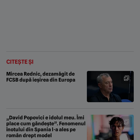
CITEȘTE ȘI
Mircea Rednic, dezamăgit de
FCSB după ieșirea din Europa
„David Popovici e idolul meu. Îmi
place cum gândește”. Fenomenul
înotului din Spania l-a ales pe
român drept model