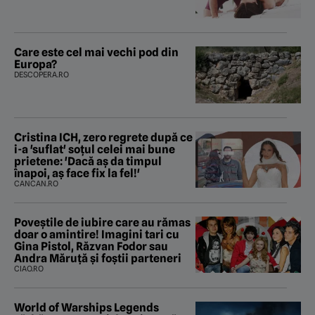
Care este cel mai vechi pod din
Europa?
DESCOPERA.RO
Cristina ICH, zero regrete după ce
i-a 'suflat' soțul celei mai bune
prietene: 'Dacă aș da timpul
înapoi, aș face fix la fel!'
CANCAN.RO
Poveştile de iubire care au rămas
doar o amintire! Imagini tari cu
Gina Pistol, Răzvan Fodor sau
Andra Măruţă şi foştii parteneri
CIAO.RO
World of Warships Legends