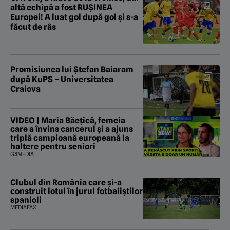
altă echipă a fost RUȘINEA
Europei! A luat gol după gol și s-a
făcut de râs
Promisiunea lui Ștefan Baiaram
după KuPS – Universitatea
Craiova
VIDEO | Maria Băețică, femeia
care a învins cancerul și a ajuns
triplă campioană europeană la
haltere pentru seniori
G4MEDIA
Clubul din România care și-a
construit lotul în jurul fotbaliștilor
spanioli
MEDIAFAX