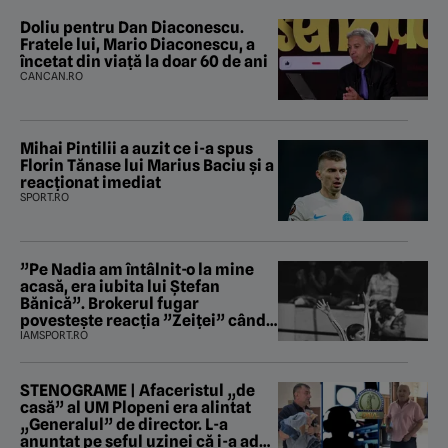
Doliu pentru Dan Diaconescu.
Fratele lui, Mario Diaconescu, a
încetat din viață la doar 60 de ani
CANCAN.RO
Mihai Pintilii a auzit ce i-a spus
Florin Tănase lui Marius Baciu și a
reacționat imediat
SPORT.RO
”Pe Nadia am întâlnit-o la mine
acasă, era iubita lui Ștefan
Bănică”. Brokerul fugar
povestește reacția ”Zeiței” când
i-a intrat în baie
IAMSPORT.RO
STENOGRAME | Afaceristul „de
casă” al UM Plopeni era alintat
„Generalul” de director. L-a
anunțat pe șeful uzinei că i-a adus