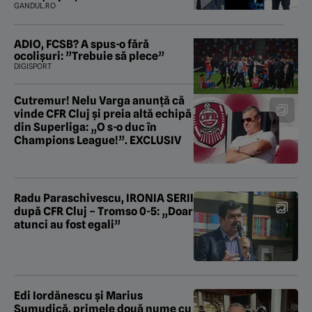
„subțireanu, așa”
GANDUL.RO
ADIO, FCSB? A spus-o fără
ocolișuri: ”Trebuie să plece”
DIGISPORT
Cutremur! Nelu Varga anunță că
vinde CFR Cluj și preia altă echipă
din Superliga: „O s-o duc în
Champions League!”. EXCLUSIV
Radu Paraschivescu, IRONIA SERII
după CFR Cluj – Tromso 0-5: „Doar
atunci au fost egali”
Edi Iordănescu și Marius
Șumudică, primele două nume cu