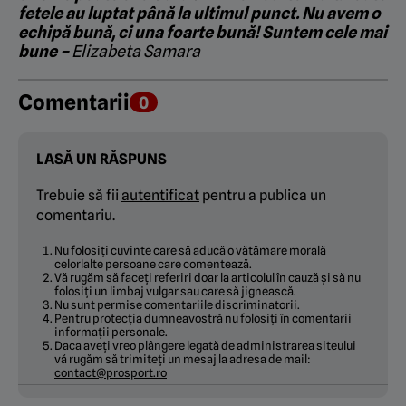
fetele au luptat până la ultimul punct. Nu avem o
echipă bună, ci una foarte bună! Suntem cele mai
bune –
Elizabeta Samara
Comentarii
0
LASĂ UN RĂSPUNS
Trebuie să fii
autentificat
pentru a publica un
comentariu.
Nu folosiți cuvinte care să aducă o vătămare morală
celorlalte persoane care comentează.
Vă rugăm să faceți referiri doar la articolul în cauză și să nu
folosiți un limbaj vulgar sau care să jignească.
Nu sunt permise comentariile discriminatorii.
Pentru protecția dumneavostră nu folosiți în comentarii
informații personale.
Daca aveți vreo plângere legată de administrarea siteului
vă rugăm să trimiteți un mesaj la adresa de mail:
contact@prosport.ro