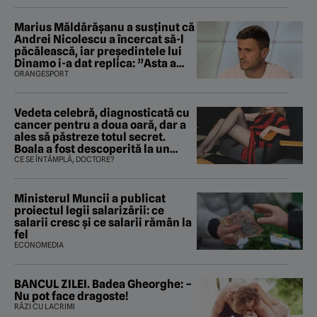
Marius Măldărăşanu a susţinut că
Andrei Nicolescu a încercat să-l
păcălească, iar preşedintele lui
Dinamo i-a dat replica: ”Asta a
fost istoria”
ORANGESPORT
Vedeta celebră, diagnosticată cu
cancer pentru a doua oară, dar a
ales să păstreze totul secret.
Boala a fost descoperită la un
control de rutină
CE SE ÎNTÂMPLĂ, DOCTORE?
Ministerul Muncii a publicat
proiectul legii salarizării: ce
salarii cresc și ce salarii rămân la
fel
ECONOMEDIA
BANCUL ZILEI. Badea Gheorghe: –
Nu pot face dragoste!
RÂZI CU LACRIMI