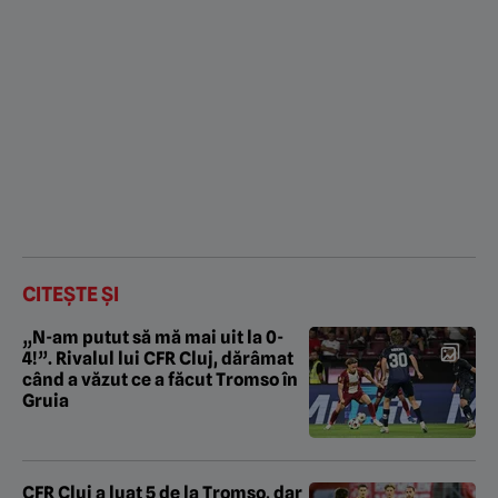
CITEȘTE ȘI
„N-am putut să mă mai uit la 0-
4!”. Rivalul lui CFR Cluj, dărâmat
când a văzut ce a făcut Tromso în
Gruia
CFR Cluj a luat 5 de la Tromso, dar