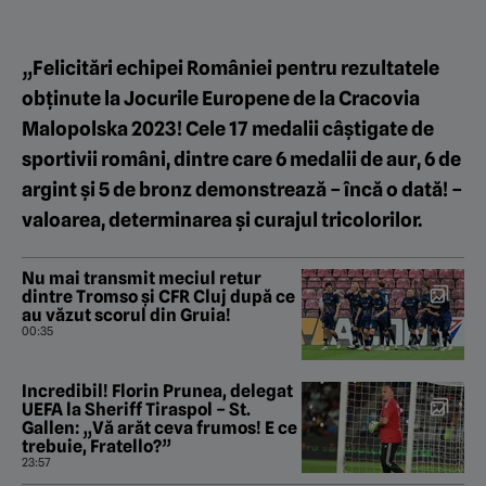
„Felicitări echipei României pentru rezultatele
obţinute la Jocurile Europene de la Cracovia
Malopolska 2023! Cele 17 medalii câştigate de
sportivii români, dintre care 6 medalii de aur, 6 de
argint şi 5 de bronz demonstrează – încă o dată! –
valoarea, determinarea şi curajul tricolorilor.
Nu mai transmit meciul retur
dintre Tromso și CFR Cluj după ce
au văzut scorul din Gruia!
00:35
Incredibil! Florin Prunea, delegat
UEFA la Sheriff Tiraspol – St.
Gallen: „Vă arăt ceva frumos! E ce
trebuie, Fratello?”
23:57