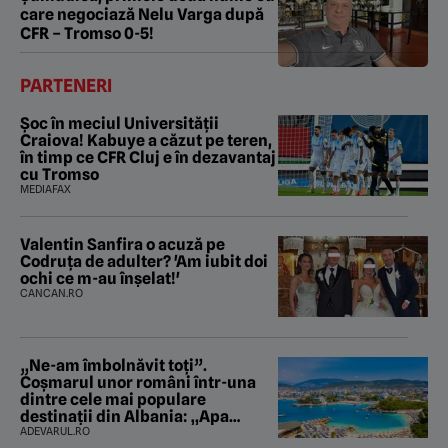
care negociază Nelu Varga după
CFR – Tromso 0-5!
PARTENERI
Șoc în meciul Universității
Craiova! Kabuye a căzut pe teren,
în timp ce CFR Cluj e în dezavantaj
cu Tromso
MEDIAFAX
Valentin Sanfira o acuză pe
Codruța de adulter? 'Am iubit doi
ochi ce m-au înșelat!'
CANCAN.RO
„Ne-am îmbolnăvit toți”.
Coșmarul unor români într-una
dintre cele mai populare
destinații din Albania: „Apa
mirosea a canalizare”
ADEVARUL.RO