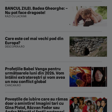
BANCUL ZILEI. Badea Gheorghe: –
Nu pot face dragoste!
RÂZI CU LACRIMI
Care este cel mai vechi pod din
Europa?
DESCOPERA.RO
Profețiile Babei Vanga pentru
următoarele luni din 2026. Vom
întâlni extratereștri și vom avea
un nou conflict global
CANCAN.RO
Poveştile de iubire care au rămas
doar o amintire! Imagini tari cu
Gina Pistol, Răzvan Fodor sau
Andra Măruţă şi foştii parteneri