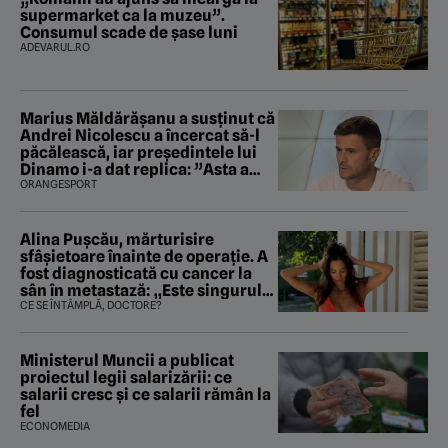
supermarket ca la muzeu”.
Consumul scade de șase luni
ADEVARUL.RO
Marius Măldărăşanu a susţinut că
Andrei Nicolescu a încercat să-l
păcălească, iar preşedintele lui
Dinamo i-a dat replica: ”Asta a
fost istoria”
ORANGESPORT
Alina Pușcău, mărturisire
sfâșietoare înainte de operație. A
fost diagnosticată cu cancer la
sân în metastază: „Este singurul
tratament care o să mă ajute să
CE SE ÎNTÂMPLĂ, DOCTORE?
îmi salvez viața”
Ministerul Muncii a publicat
proiectul legii salarizării: ce
salarii cresc și ce salarii rămân la
fel
ECONOMEDIA