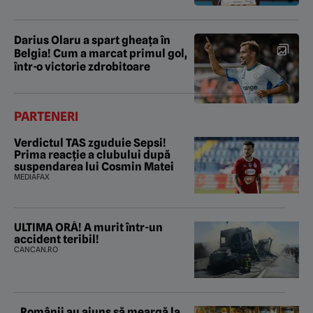
Darius Olaru a spart gheața în
Belgia! Cum a marcat primul gol,
într-o victorie zdrobitoare
PARTENERI
Verdictul TAS zguduie Sepsi!
Prima reacție a clubului după
suspendarea lui Cosmin Matei
MEDIAFAX
ULTIMA ORĂ! A murit într-un
accident teribil!
CANCAN.RO
„Românii au ajuns să meargă la