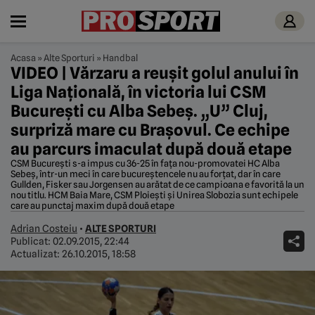
Acasa
»
Alte Sporturi
»
Handbal
VIDEO | Vărzaru a reușit golul anului în
Liga Națională, în victoria lui CSM
București cu Alba Sebeș. „U” Cluj,
surpriză mare cu Brașovul. Ce echipe
au parcurs imaculat după două etape
CSM București s-a impus cu 36-25 în fața nou-promovatei HC Alba
Sebeș, într-un meci în care bucureștencele nu au forțat, dar în care
Gullden, Fisker sau Jorgensen au arătat de ce campioana e favorită la un
nou titlu. HCM Baia Mare, CSM Ploiești și Unirea Slobozia sunt echipele
care au punctaj maxim după două etape
Adrian Costeiu
•
ALTE SPORTURI
Publicat:
02.09.2015, 22:44
Actualizat:
26.10.2015, 18:58