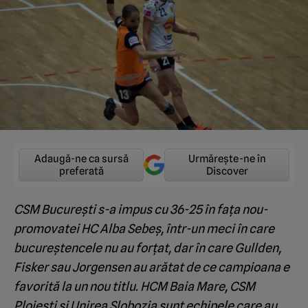
Adaugă-ne ca sursă
Urmărește-ne în
preferată
Discover
CSM București s-a impus cu 36-25 în fața nou-
promovatei HC Alba Sebeș, într-un meci în care
bucureștencele nu au forțat, dar în care Gullden,
Fisker sau Jorgensen au arătat de ce campioana e
favorită la un nou titlu. HCM Baia Mare, CSM
Ploiești și Unirea Slobozia sunt echipele care au