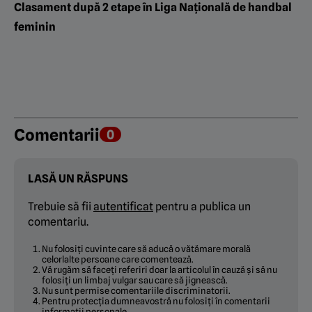
Clasament după 2 etape în Liga Națională de handbal
feminin
Comentarii
0
LASĂ UN RĂSPUNS
Trebuie să fii
autentificat
pentru a publica un
comentariu.
Nu folosiți cuvinte care să aducă o vătămare morală
celorlalte persoane care comentează.
Vă rugăm să faceți referiri doar la articolul în cauză și să nu
folosiți un limbaj vulgar sau care să jignească.
Nu sunt permise comentariile discriminatorii.
Pentru protecția dumneavostră nu folosiți în comentarii
informații personale.