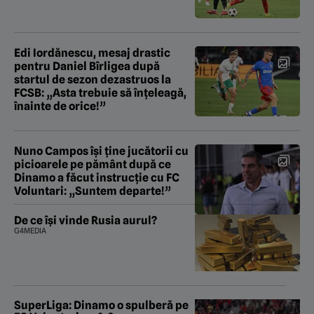
Edi Iordănescu, mesaj drastic
pentru Daniel Bîrligea după
startul de sezon dezastruos la
FCSB: „Asta trebuie să înțeleagă,
înainte de orice!”
Nuno Campos își ține jucătorii cu
picioarele pe pământ după ce
Dinamo a făcut instrucție cu FC
Voluntari: „Suntem departe!”
De ce își vinde Rusia aurul?
G4MEDIA
SuperLiga: Dinamo o spulberă pe