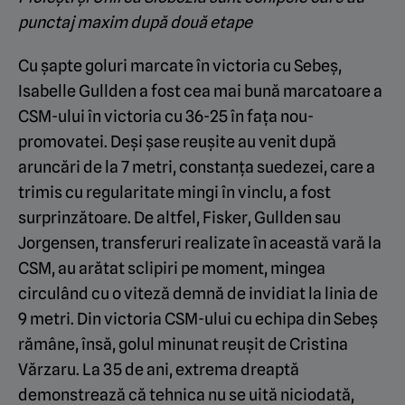
punctaj maxim după două etape
Cu șapte goluri marcate în victoria cu Sebeș,
Isabelle Gullden a fost cea mai bună marcatoare a
CSM-ului în victoria cu 36-25 în fața nou-
promovatei. Deși șase reușite au venit după
aruncări de la 7 metri, constanța suedezei, care a
trimis cu regularitate mingi în vinclu, a fost
surprinzătoare. De altfel, Fisker, Gullden sau
Jorgensen, transferuri realizate în această vară la
CSM, au arătat sclipiri pe moment, mingea
circulând cu o viteză demnă de invidiat la linia de
9 metri. Din victoria CSM-ului cu echipa din Sebeș
rămâne, însă, golul minunat reușit de Cristina
Vărzaru. La 35 de ani, extrema dreaptă
demonstrează că tehnica nu se uită niciodată,