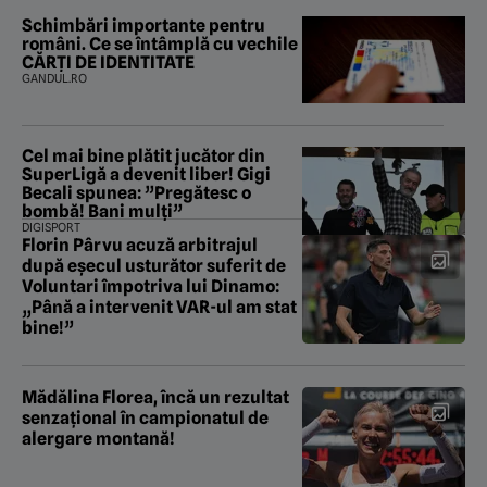
Schimbări importante pentru
români. Ce se întâmplă cu vechile
CĂRȚI DE IDENTITATE
GANDUL.RO
Cel mai bine plătit jucător din
SuperLigă a devenit liber! Gigi
Becali spunea: ”Pregătesc o
bombă! Bani mulți”
DIGISPORT
Florin Pârvu acuză arbitrajul
după eșecul usturător suferit de
Voluntari împotriva lui Dinamo:
„Până a intervenit VAR-ul am stat
bine!”
Mădălina Florea, încă un rezultat
senzațional în campionatul de
alergare montană!