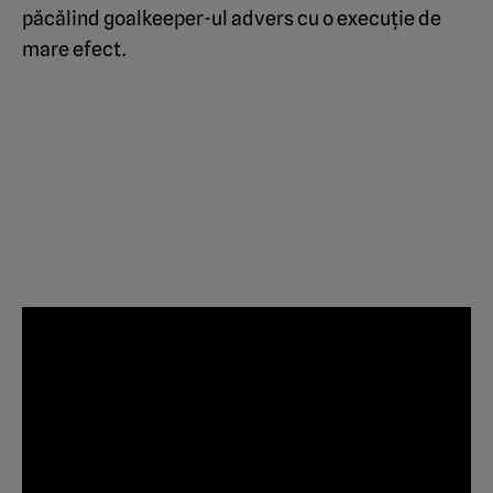
păcălind goalkeeper-ul advers cu o execuție de
mare efect.