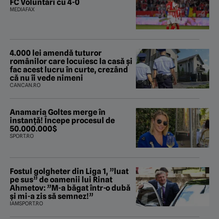
FC Voluntari cu 4-0
MEDIAFAX
4.000 lei amendă tuturor
românilor care locuiesc la casă și
fac acest lucru în curte, crezând
că nu îi vede nimeni
CANCAN.RO
Anamaria Goltes merge în
instanță! Începe procesul de
50.000.000$
SPORT.RO
Fostul golgheter din Liga 1, ”luat
pe sus” de oamenii lui Rinat
Ahmetov: ”M-a băgat într-o dubă
și mi-a zis să semnez!”
IAMSPORT.RO