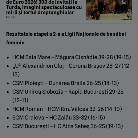
de Euro 2026! 300 de invitați la
Turda, imagini spectaculoase cu
mirii și tortul dreptunghiular
08:30
Rezultatele etapei a 2-a a Ligii Naționale de handbal
feminin
HCM Baia Mare – Măgura Cisnădie 39-28 (19-15)
„U” Alexandrion Cluj – Corona Brașov 28-27 (12-
13)
CSM Ploiești – Dunărea Brăila 26-25 (14-13)
CSM Unirea Slobozia – Rapid București 29-25
(12-11)
HCM Roman – HCM Rm. Vâlcea 32-26 (14-10)
SCM Craiova – HC Zalău 33-32 (16-15)
CSM București – HC Alba Sebeș 36-25 (19-13)