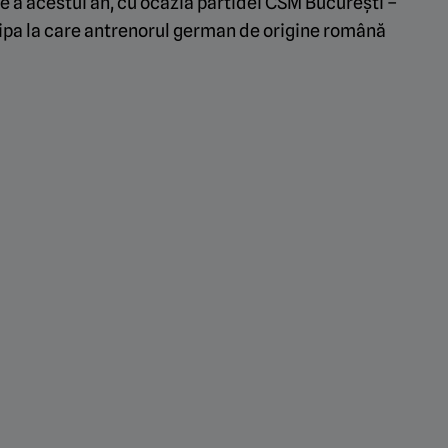
te a acestui an, cu ocazia partidei CSM București –
hipa la care antrenorul german de origine română