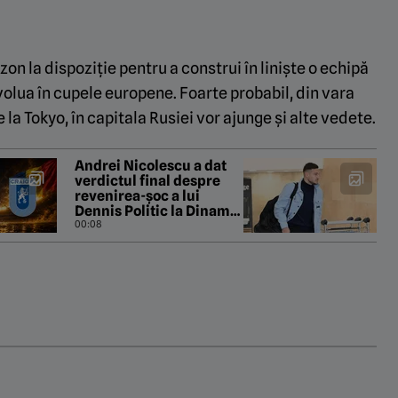
n la dispoziție pentru a construi în liniște o echipă
volua în cupele europene. Foarte probabil, din vara
 la Tokyo, în capitala Rusiei vor ajunge și alte vedete.
Andrei Nicolescu a dat
verdictul final despre
revenirea-șoc a lui
Dennis Politic la Dinamo:
„Asta vrem noi!”
00:08