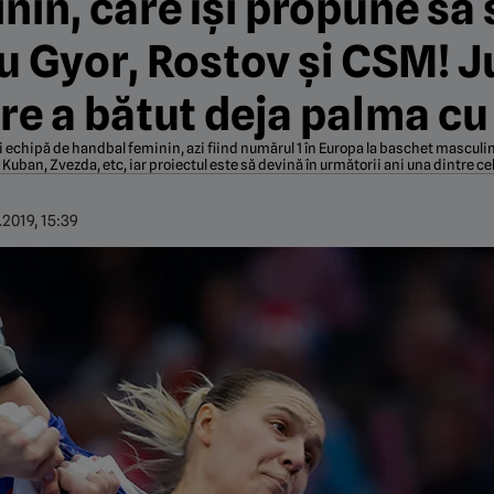
in, care își propune să 
cu Gyor, Rostov și CSM! 
are a bătut deja palma c
chipă de handbal feminin, azi fiind numărul 1 în Europa la baschet masculin.
 Kuban, Zvezda, etc, iar proiectul este să devină în următorii ani una dintre c
.2019, 15:39