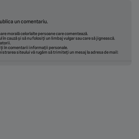
ublica un comentariu.
ămare morală celorlalte persoane care comentează.
ul în cauză și să nu folosiți un limbaj vulgar sau care să jignească.
torii.
ți în comentarii informații personale.
istrarea siteului vă rugăm să trimiteți un mesaj la adresa de mail: