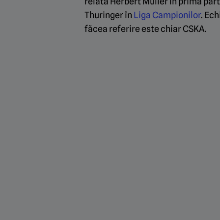
relata Herbert Muller în prima par
Thuringer în
Liga Campionilor
. Ec
făcea referire este chiar CSKA.