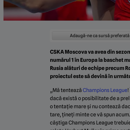
Adaugă-ne ca sursă preferată
CSKA Moscova va avea din sezonul
numărul 1 în Europa la baschet ma
Rusia alături de echipe precum Ros
proiectul este să devină în următo
„Mă tentează
Champions League
!
dacă există o posibilitate de a pr
o tentație mare și nu contează dac
tare, țineți minte ce vă spun acum
câștiga Champions League trebuie 