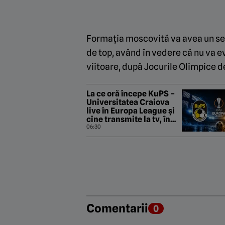
Formația moscovită va avea un sezo
de top, având în vedere că nu va e
viitoare, după Jocurile Olimpice de
La ce oră începe KuPS –
Universitatea Craiova
live în Europa League și
cine transmite la tv, în
ghidul complet al
06:30
partidei de azi
Comentarii
0