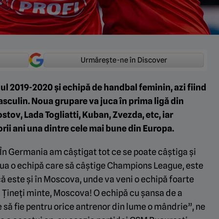
Urmărește-ne în Discover
 2019-2020 și echipă de handbal feminin, azi fiind
sculin. Noua grupare va juca în prima ligă din
tov, Lada Togliatti, Kuban, Zvezda, etc, iar
rii ani una dintre cele mai bune din Europa.
 În Germania am câștigat tot ce se poate câștiga și
elua o echipă care să câștige Champions League, este
ă este și în Moscova, unde va veni o echipă foarte
. Țineți minte, Moscova! O echipă cu șansa de a
să fie pentru orice antrenor din lume o mândrie”, ne