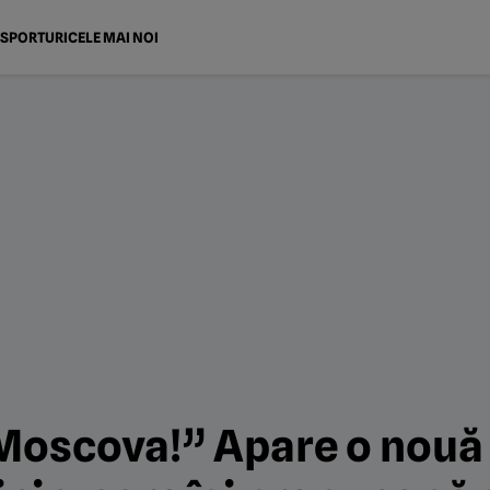
SPORTURI
CELE MAI NOI
 Moscova!” Apare o nouă 