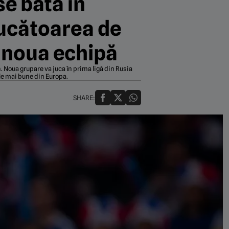
se bată în
Jucătoarea de
u noua echipă
 Noua grupare va juca în prima ligă din Rusia
ele mai bune din Europa.
SHARE: