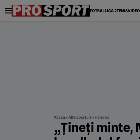
FOTBAL
LIGA 2
TENIS
VIDEO
Acasa
»
Alte Sporturi
»
Handbal
„Țineți minte,