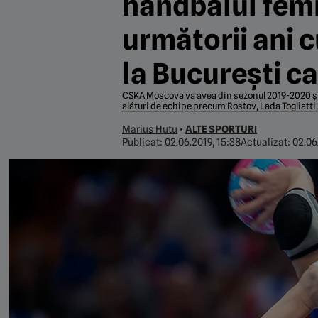
handbalul femin
următorii ani 
la București c
CSKA Moscova va avea din sezonul 2019-2020 și e
alături de echipe precum Rostov, Lada Togliatti,
Marius Hutu
•
ALTE SPORTURI
Publicat:
02.06.2019, 15:38
Actualizat:
02.06