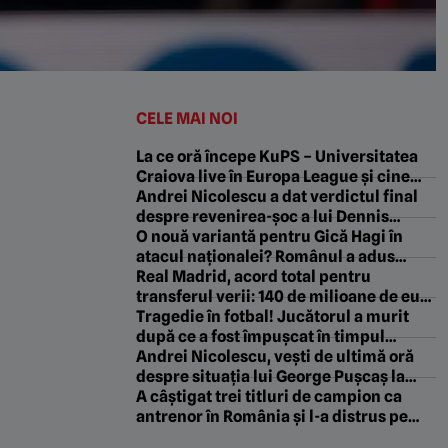
CELE MAI NOI
La ce oră începe KuPS – Universitatea
Craiova live în Europa League și cine
transmite la tv, în ghidul complet al
Andrei Nicolescu a dat verdictul final
partidei de azi
despre revenirea-șoc a lui Dennis
Politic la Dinamo: „Asta vrem noi!”
O nouă variantă pentru Gică Hagi în
atacul naționalei? Românul a adus
victoria echipei sale în Europa League
Real Madrid, acord total pentru
transferul verii: 140 de milioane de euro
sumă de transfer și contract pe 5 ani!
Tragedie în fotbal! Jucătorul a murit
după ce a fost împușcat în timpul
meciului
Andrei Nicolescu, vești de ultimă oră
despre situația lui George Pușcaș la
Dinamo: „A avut niște complicații!”
A câștigat trei titluri de campion ca
antrenor în România și l-a distrus pe
Florin Tănase pentru conflictul cu