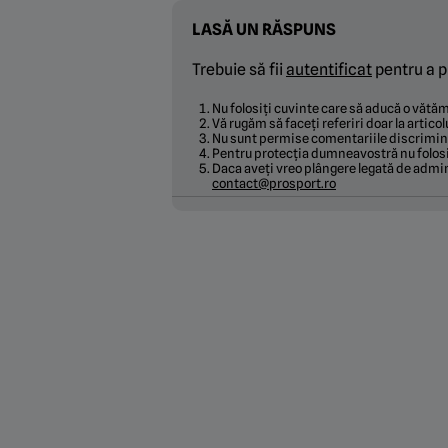
LASĂ UN RĂSPUNS
Trebuie să fii
autentificat
pentru a p
Nu folosiți cuvinte care să aducă o văt
Vă rugăm să faceți referiri doar la articol
Nu sunt permise comentariile discrimina
Pentru protecția dumneavostră nu folosi
Daca aveți vreo plângere legată de admin
contact@prosport.ro