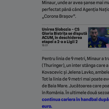
Minaur, unde ar avea șanse mai mari
perfectat până când Agenția Națion
„Corona Brașov”.
Unirea Slobozia – CS
Gloria Bistrița se dispută
ACUM, în deschiderea
etapei a 2-a a Ligii 2
18:01
Pentru linia de 9 metri, Minaur a t
(Thuringer), un inter stânga care 
Kovacevic și Jelena Lavko, ambele 
Tot la linia de 9 metri mai poate ev
de Baia Mare. Jucătoarea care poa
în România. În ultimele două sezoa
continua cariera în handbal după c
euro.