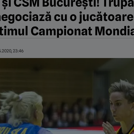
 și CSM București! Trupa
egociază cu o jucătoare 
ltimul Campionat Mondi
5.2020, 23:46