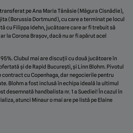
a transferat pe Ana Maria Tănăsie (Măgura Cisnădie),
ujita (Borussia Dortmund), cu care a terminat pe locul
ită cu Filippa Idehn, jucătoare care ar fi trebuit să
ar la Corona Brașov, dacă nu ar fi apărut acel
 95%. Clubul mai are discuții cu două jucătoare în
fertată și de Rapid București, și Linn Blohm. Pivotul
de contract cu Copenhaga, dar negocierile pentru
te. Blohm a fost inclusă în echipa ideală la ultimul
st desemnată handbalista nr. 1 a Suediei! În cazul în
aliza, atunci Minaur o mai are pe listă pe Elaine