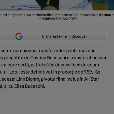
rainei din grupa a 7-a a preliminariilor Campionatului European 2020, disputat 
PANDREA/MEDIAFAX FOTO
Urmărește-ne în Discover
i poate campioana transferurilor pentru sezonul
ia pregătită de Costică Buceschi a transferat nu mai
o valoare certă, astfel că își depune încă de acum
lui. Lotul este definitivat în proporție de 95%. Se
dezei Linn Blohm, pivotul fiind inclus în All Star
 și cu Eliza Buceschi.