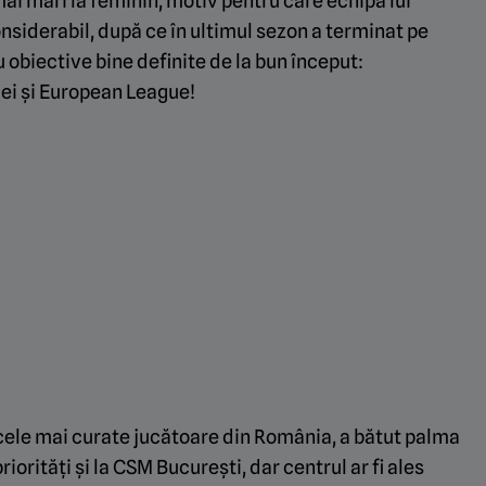
mai mari la feminin, motiv pentru care echipa lui
onsiderabil, după ce în ultimul sezon a terminat pe
 obiective bine definite de la bun început:
iei și European League!
e cele mai curate jucătoare din România, a bătut palma
riorități și la CSM București, dar centrul ar fi ales