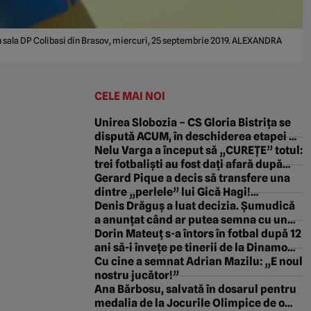
in sala DP Colibasi din Brasov, miercuri, 25 septembrie 2019. ALEXANDRA
CELE MAI NOI
Unirea Slobozia – CS Gloria Bistrița se
dispută ACUM, în deschiderea etapei a
2-a a Ligii 2
Nelu Varga a început să „CUREȚE” totul:
trei fotbaliști au fost dați afară după
rușinea cu Tromso!
Gerard Pique a decis să transfere una
dintre „perlele” lui Gică Hagi!
Fotbalistul se antrenează deja la echipa
Denis Drăguș a luat decizia. Șumudică
catalanului
a anunțat când ar putea semna cu un
club din Superliga, care nu e FCSB: „L-a
Dorin Mateuț s-a întors în fotbal după 12
întărâtat!”
ani să-i învețe pe tinerii de la Dinamo
cum să dea „Bilbao”: „Gleznă, minte și
Cu cine a semnat Adrian Mazilu: „E noul
exercițiu”. EXCLUSIV
nostru jucător!”
Ana Bărbosu, salvată în dosarul pentru
medalia de la Jocurile Olimpice de o