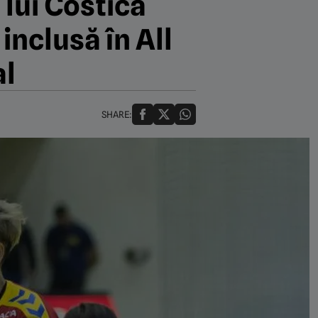
 lui Costică
inclusă în All
al
SHARE: