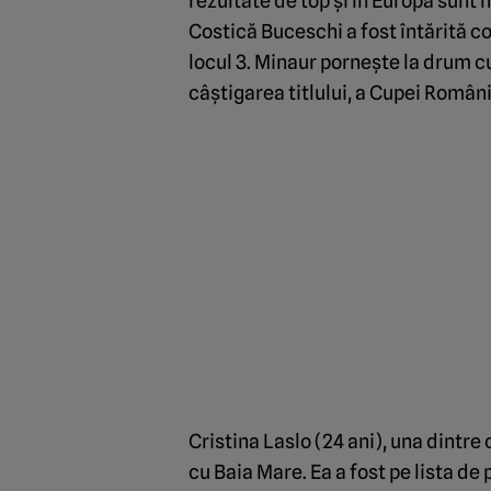
rezultate de top și în Europa sunt 
Costică Buceschi a fost întărită c
locul 3. Minaur pornește la drum cu
câștigarea titlului, a Cupei Român
Cristina Laslo (24 ani), una dintr
cu Baia Mare. Ea a fost pe lista de p