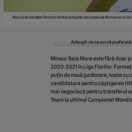
Meciul de handbal feminin dintre echipele nationale ale Romaniei si Uc
Adaugă-ne ca sursă preferată
Minaur Baia Mare este fără doar ș
2020-2021 în Liga Florilor. Formaț
puțin de nouă jucătoare, toate cu 
candidatura pentru câștigarea titlu
mai negociază pentru transferul sue
Team la ultimul Campionat Mondial,