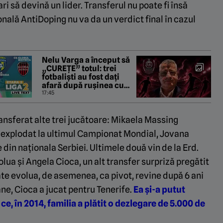
 să devină un lider. Transferul nu poate fi însă
ală AntiDoping nu va da un verdict final în cazul
Nelu Varga a început să
„CUREȚE” totul: trei
fotbaliști au fost dați
afară după rușinea cu
Tromso!
17:45
ransferat alte trei jucătoare: Mikaela Massing
a explodat la ultimul Campionat Mondial, Jovana
din naționala Serbiei. Ultimele două vin de la Erd.
olua și Angela Cioca, un alt transfer surpriză pregătit
te evolua, de asemenea, ca pivot, revine după 6 ani
ne, Cioca a jucat pentru Tenerife.
Ea și-a putut
e, în 2014, familia a plătit o dezlegare de 5.000 de