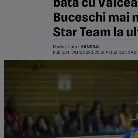
bată cu Vâlcea
Buceschi mai n
Star Team la u
Marius Hutu
•
HANDBAL
Publicat:
29.05.2020, 23:26
Actualizat:
29.0