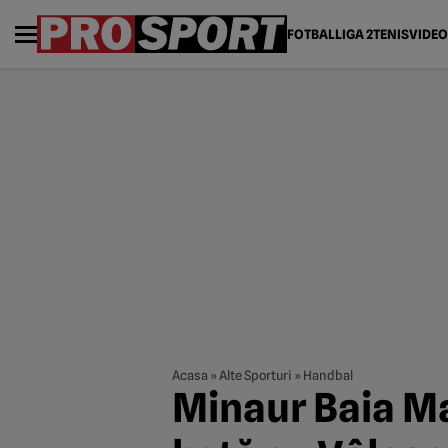
FOTBAL
LIGA 2
TENIS
VIDEO
Acasa
»
Alte Sporturi
»
Handbal
Minaur Baia Ma