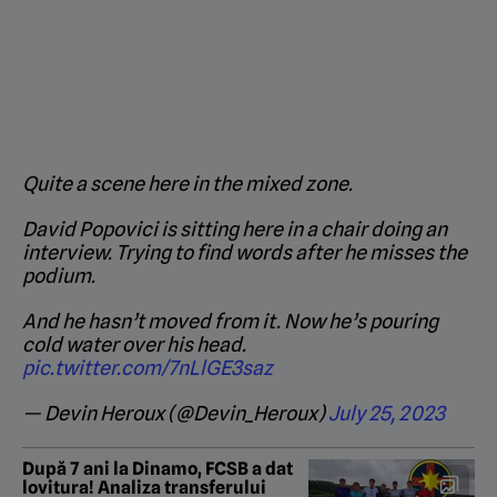
Quite a scene here in the mixed zone.
David Popovici is sitting here in a chair doing an
interview. Trying to find words after he misses the
podium.
And he hasn’t moved from it. Now he’s pouring
cold water over his head.
pic.twitter.com/7nLlGE3saz
— Devin Heroux (@Devin_Heroux)
July 25, 2023
După 7 ani la Dinamo, FCSB a dat
lovitura! Analiza transferului