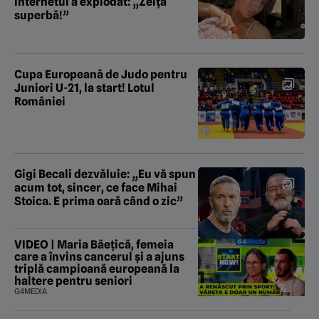
Internetul a explodat: „Zeiță
superbă!”
Cupa Europeană de Judo pentru
Juniori U-21, la start! Lotul
României
Gigi Becali dezvăluie: „Eu vă spun
acum tot, sincer, ce face Mihai
Stoica. E prima oară când o zic”
VIDEO | Maria Băețică, femeia
care a învins cancerul și a ajuns
triplă campioană europeană la
haltere pentru seniori
G4MEDIA