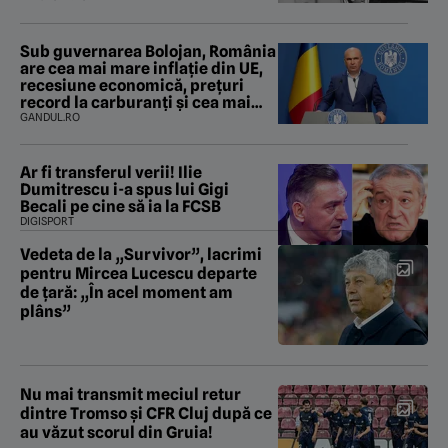
Sub guvernarea Bolojan, România
are cea mai mare inflație din UE,
recesiune economică, prețuri
record la carburanți și cea mai
gravă criză energetică de la
GANDUL.RO
Revoluție încoace. Cum se apără
premierul, întrebat de Gândul
dacă își cere scuze
Ar fi transferul verii! Ilie
Dumitrescu i-a spus lui Gigi
Becali pe cine să ia la FCSB
DIGISPORT
Vedeta de la „Survivor”, lacrimi
pentru Mircea Lucescu departe
de țară: „În acel moment am
plâns”
Nu mai transmit meciul retur
dintre Tromso și CFR Cluj după ce
au văzut scorul din Gruia!