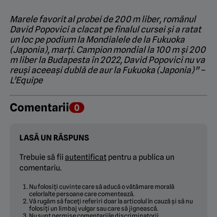
Marele favorit al probei de 200 m liber, românul
David Popovici a clacat pe finalul cursei și a ratat
un loc pe podium la Mondialele de la Fukuoka
(Japonia), marți. Campion mondial la 100 m și 200
m liber la Budapesta în 2022, David Popovici nu va
reuși aceeași dublă de aur la Fukuoka (Japonia)” –
L’Equipe
Comentarii
0
LASĂ UN RĂSPUNS
Trebuie să fii
autentificat
pentru a publica un
comentariu.
Nu folosiți cuvinte care să aducă o vătămare morală
celorlalte persoane care comentează.
Vă rugăm să faceți referiri doar la articolul în cauză și să nu
folosiți un limbaj vulgar sau care să jignească.
Nu sunt permise comentariile discriminatorii.