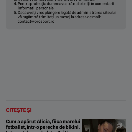
Pentru protecția dumneavostră nu folosiți în comentarii
informații personale.
Daca aveți vreo plângere legată de administrarea siteului
vă rugăm să trimiteți un mesaj la adresa de mail:
contact@prosport.ro
CITEȘTE ȘI
Cum a apărut Alicia, fiica marelui
fotbalist, într-o pereche de bikini.