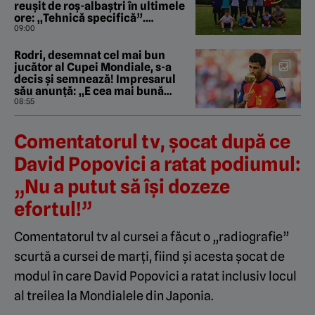
reușit de roș-albaștri în ultimele
ore: „Tehnică specifică”.
EXCLUSIV
09:00
Rodri, desemnat cel mai bun
jucător al Cupei Mondiale, s-a
decis și semnează! Impresarul
său anunță: „E cea mai bună
opțiune”
08:55
Comentatorul tv, șocat după ce
David Popovici a ratat podiumul:
„Nu a putut să își dozeze
efortul!”
Comentatorul tv al cursei a făcut o „radiografie”
scurtă a cursei de marți, fiind și acesta șocat de
modul în care David Popovici a ratat inclusiv locul
al treilea la Mondialele din Japonia.