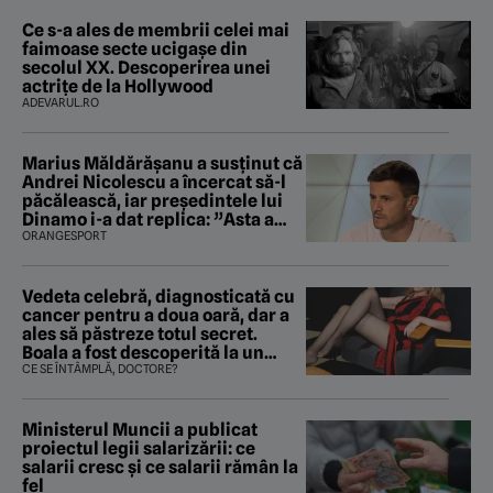
Ce s-a ales de membrii celei mai
faimoase secte ucigașe din
secolul XX. Descoperirea unei
actrițe de la Hollywood
ADEVARUL.RO
Marius Măldărăşanu a susţinut că
Andrei Nicolescu a încercat să-l
păcălească, iar preşedintele lui
Dinamo i-a dat replica: ”Asta a
fost istoria”
ORANGESPORT
Vedeta celebră, diagnosticată cu
cancer pentru a doua oară, dar a
ales să păstreze totul secret.
Boala a fost descoperită la un
control de rutină
CE SE ÎNTÂMPLĂ, DOCTORE?
Ministerul Muncii a publicat
proiectul legii salarizării: ce
salarii cresc și ce salarii rămân la
fel