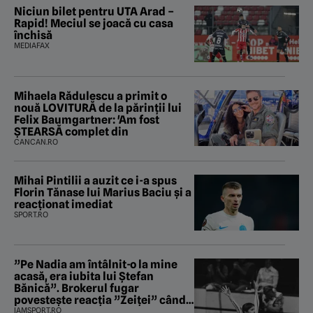
Niciun bilet pentru UTA Arad –
Rapid! Meciul se joacă cu casa
închisă
MEDIAFAX
Mihaela Rădulescu a primit o
nouă LOVITURĂ de la părinții lui
Felix Baumgartner: 'Am fost
ȘTEARSĂ complet din
CANCAN.RO
Mihai Pintilii a auzit ce i-a spus
Florin Tănase lui Marius Baciu și a
reacționat imediat
SPORT.RO
”Pe Nadia am întâlnit-o la mine
acasă, era iubita lui Ștefan
Bănică”. Brokerul fugar
povestește reacția ”Zeiței” când
i-a intrat în baie
IAMSPORT.RO