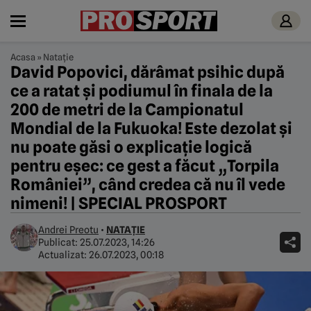
Acasa
»
Natație
David Popovici, dărâmat psihic după
ce a ratat și podiumul în finala de la
200 de metri de la Campionatul
Mondial de la Fukuoka! Este dezolat și
nu poate găsi o explicație logică
pentru eșec: ce gest a făcut „Torpila
României”, când credea că nu îl vede
nimeni! | SPECIAL PROSPORT
Andrei Preotu
•
NATAȚIE
Publicat:
25.07.2023, 14:26
Actualizat:
26.07.2023, 00:18