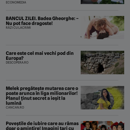
ECONOMEDIA
BANCUL ZILEI. Badea Gheorghe: –
Nu pot face dragoste!
RÂZI CU LACRIMI
Care este cel mai vechi pod din
Europa?
DESCOPERA.RO
Melek pregătește mutarea care o
poate arunca în liga milionarilor!
Planul ținut secret a ieșit la
lumină
CANCAN.RO
Poveştile de iubire care au rămas
doar o amintire! Imagini tari cu