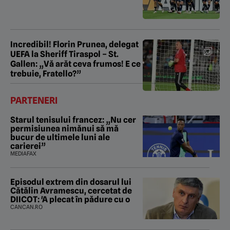
Incredibil! Florin Prunea, delegat
UEFA la Sheriff Tiraspol – St.
Gallen: „Vă arăt ceva frumos! E ce
trebuie, Fratello?”
PARTENERI
Starul tenisului francez: „Nu cer
permisiunea nimănui să mă
bucur de ultimele luni ale
carierei”
MEDIAFAX
Episodul extrem din dosarul lui
Cătălin Avramescu, cercetat de
DIICOT: 'A plecat în pădure cu o
CANCAN.RO