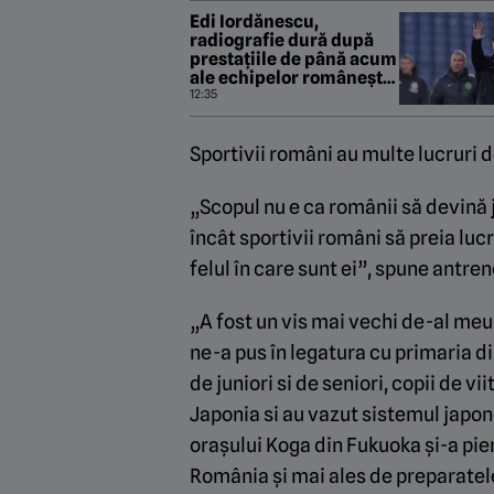
Edi Iordănescu,
radiografie dură după
prestațiile de până acum
ale echipelor românești
în cupele europene: „Ne
12:35
facem iluzii, dar Europa
nu minte niciodată”
Sportivii români au multe lucruri 
„Scopul nu e ca românii să devină 
încât sportivii români să preia lucr
felul în care sunt ei”, spune antren
„A fost un vis mai vechi de-al meu
ne-a pus în legatura cu primaria di
de juniori si de seniori, copii de vii
Japonia si au vazut sistemul japone
orașului Koga din Fukuoka și-a pier
România și mai ales de preparatele