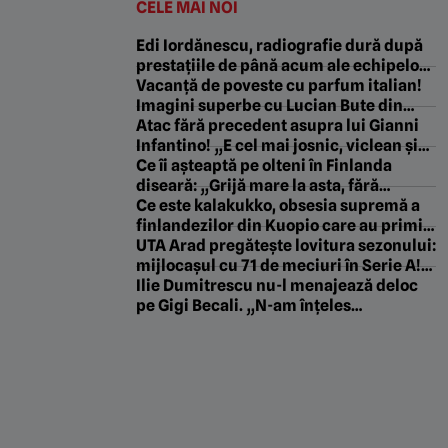
CELE MAI NOI
Edi Iordănescu, radiografie dură după
prestațiile de până acum ale echipelor
românești în cupele europene: „Ne
Vacanță de poveste cu parfum italian!
facem iluzii, dar Europa nu minte
Imagini superbe cu Lucian Bute din
niciodată”
concediul cu soția și cei doi copii.
Atac fără precedent asupra lui Gianni
EXCLUSIV
Infantino! „E cel mai josnic, viclean și
parșiv pe care l-am văzut vreodată”
Ce îi așteaptă pe olteni în Finlanda
diseară: „Grijă mare la asta, fără
probleme în rest!”. Românul care a
Ce este kalakukko, obsesia supremă a
jucat la Kuopio avertizează înainte de
finlandezilor din Kuopio care au primit
KuPS – Universitatea Craiova în Europa
Universitatea Craiova cu un mamut de
UTA Arad pregătește lovitura sezonului:
League. EXCLUSIV
2,5 tone în Europa League!
mijlocașul cu 71 de meciuri în Serie A!
„Așa vom împărți salariul lui”.
Ilie Dumitrescu nu-l menajează deloc
EXCLUSIV
pe Gigi Becali. „N-am înțeles
combinația asta”. De la ce a plecat totul