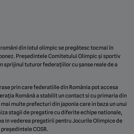
 români din lotul olimpic se pregătesc tocmai în
aponez. Președintele Comitetului Olimpic și sportiv
n sprijinul tuturor federațiilor cu șanse reale de a
rase prin care federatiile din România pot accesa
erația Română a stabilit un contact si cu primaria din
 mai multe prefecturi din japonia care in baza un unui
a stagii de pregatire cu diferite echipe nationale,
ea in vederea pregatirii pentru Jocurile Olimpice de
u, președintele COSR.