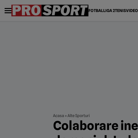
FOTBAL
LIGA 2
TENIS
VIDEO
Acasa
»
Alte Sporturi
Colaborare ine