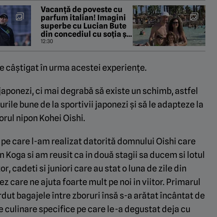
Vacanță de poveste cu
parfum italian! Imagini
superbe cu Lucian Bute
din concediul cu soția și
cei doi copii. EXCLUSIV
12:30
de câștigat în urma acestei experiențe.
japonezi, ci mai degrabă să existe un schimb, astfel
urile bune de la sportivii japonezi și să le adapteze la
orul nipon Kohei Oishi.
 pe care l-am realizat datorită domnului Oishi care
n Koga si am reusit ca in două stagii sa ducem si lotul
tor, cadeti si juniori care au stat o luna de zile din
z care ne ajuta foarte mult pe noi in viitor. Primarul
dut bagajele între zboruri însă s-a arătat încântat de
 culinare specifice pe care le-a degustat deja cu