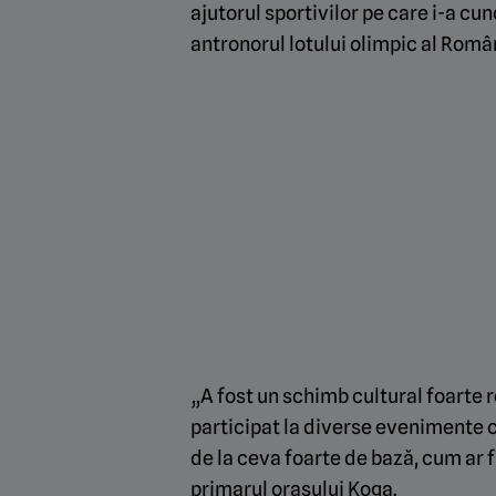
ajutorul sportivilor pe care i-a cu
antronorul lotului olimpic al Român
„A fost un schimb cultural foarte r
participat la diverse evenimente c
de la ceva foarte de bază, cum ar
primarul orașului Koga.