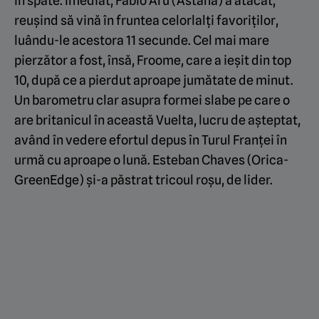
în spate. Imediat, Fabio Aru (Astana) a atacat,
reușind să vină în fruntea celorlalți favoriților,
luându-le acestora 11 secunde. Cel mai mare
pierzător a fost, însă, Froome, care a ieșit din top
10, după ce a pierdut aproape jumătate de minut.
Un barometru clar asupra formei slabe pe care o
are britanicul în această Vuelta, lucru de așteptat,
având în vedere efortul depus în Turul Franței în
urmă cu aproape o lună. Esteban Chaves (Orica-
GreenEdge) și-a păstrat tricoul roșu, de lider.