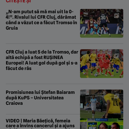
CITEȘTE ȘI
„N-am putut să mă mai uit la 0-
4!”. Rivalul lui CFR Cluj, dărâmat
când a văzut ce a făcut Tromso în
Gruia
CFR Cluj a luat 5 de la Tromso, dar
altă echipă a fost RUȘINEA
Europei! A luat gol după gol și s-a
făcut de râs
Promisiunea lui Ștefan Baiaram
după KuPS – Universitatea
Craiova
VIDEO | Maria Băețică, femeia
care a învins cancerul și a ajuns