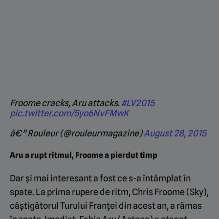
Froome cracks, Aru attacks.
#LV2015
pic.twitter.com/5yo6NvFMwK
â€” Rouleur (@rouleurmagazine)
August 28, 2015
Aru a rupt ritmul, Froome a pierdut timp
Dar și mai interesant a fost ce s-a întâmplat în
spate. La prima rupere de ritm, Chris Froome (Sky),
câștigătorul Turului Franței din acest an, a rămas