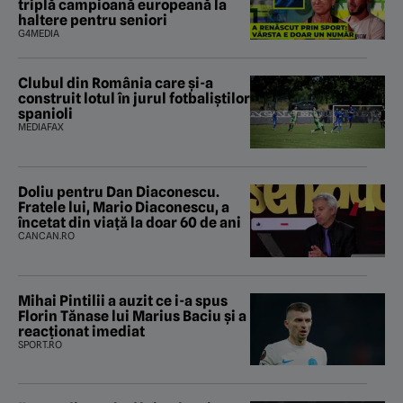
triplă campioană europeană la
haltere pentru seniori
G4MEDIA
Clubul din România care și-a
construit lotul în jurul fotbaliștilor
spanioli
MEDIAFAX
Doliu pentru Dan Diaconescu.
Fratele lui, Mario Diaconescu, a
încetat din viață la doar 60 de ani
CANCAN.RO
Mihai Pintilii a auzit ce i-a spus
Florin Tănase lui Marius Baciu și a
reacționat imediat
SPORT.RO