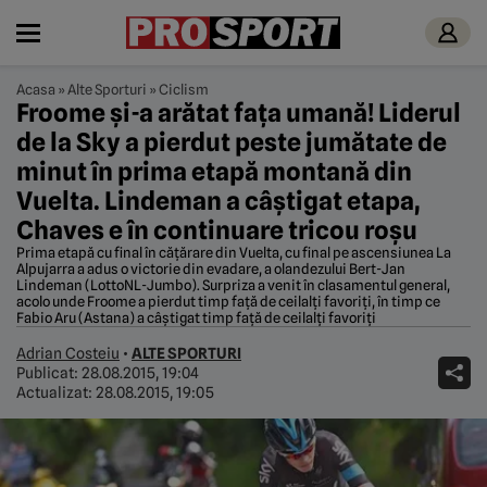
Acasa
»
Alte Sporturi
»
Ciclism
Froome și-a arătat fața umană! Liderul
de la Sky a pierdut peste jumătate de
minut în prima etapă montană din
Vuelta. Lindeman a câștigat etapa,
Chaves e în continuare tricou roșu
Prima etapă cu final în cățărare din Vuelta, cu final pe ascensiunea La
Alpujarra a adus o victorie din evadare, a olandezului Bert-Jan
Lindeman (LottoNL-Jumbo). Surpriza a venit în clasamentul general,
acolo unde Froome a pierdut timp față de ceilalți favoriți, în timp ce
Fabio Aru (Astana) a câștigat timp față de ceilalți favoriți
Adrian Costeiu
•
ALTE SPORTURI
Publicat:
28.08.2015, 19:04
Actualizat:
28.08.2015, 19:05