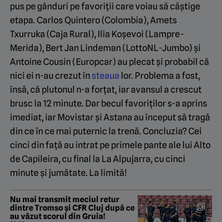
pus pe gânduri pe favoriții care voiau să câștige
etapa. Carlos Quintero (Colombia), Amets
Txurruka (Caja Rural), Ilia Koșevoi (Lampre-
Merida), Bert Jan Lindeman (LottoNL-Jumbo) și
Antoine Cousin (Europcar) au plecat și probabil că
nici ei n-au crezut în
steaua
lor. Problema a fost,
însă, că plutonul n-a forțat, iar avansul a crescut
brusc la 12 minute. Dar becul favoriților s-a aprins
imediat, iar Movistar și Astana au început să tragă
din ce în ce mai puternic la trenă. Concluzia? Cei
cinci din față au intrat pe primele pante ale lui Alto
de Capileira, cu final la La Alpujarra, cu cinci
minute și jumătate. La limită!
Nu mai transmit meciul retur
dintre Tromso și CFR Cluj după ce
au văzut scorul din Gruia!