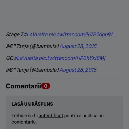
Stage 7
#LaVuelta
pic.twitter.com/l67P26gp91
â€” Tanja (@bambula)
August 28, 2015
GC
#LaVuelta
pic.twitter.com/HP0hYxi8Mj
â€” Tanja (@bambula)
August 28, 2015
Comentarii
0
LASĂ UN RĂSPUNS
Trebuie să fii
autentificat
pentru a publica un
comentariu.