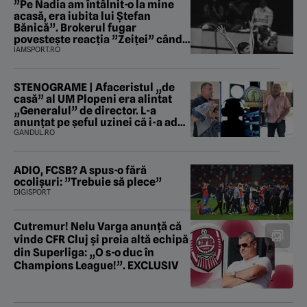
”Pe Nadia am întâlnit-o la mine
acasă, era iubita lui Ștefan
Bănică”. Brokerul fugar
povestește reacția ”Zeiței” când
i-a intrat în baie
IAMSPORT.RO
STENOGRAME | Afaceristul „de
casă” al UM Plopeni era alintat
„Generalul” de director. L-a
anunțat pe șeful uzinei că i-a adus
„subțireanu, așa”
GANDUL.RO
ADIO, FCSB? A spus-o fără
ocolișuri: ”Trebuie să plece”
DIGISPORT
Cutremur! Nelu Varga anunță că
vinde CFR Cluj și preia altă echipă
din Superliga: „O s-o duc în
Champions League!”. EXCLUSIV