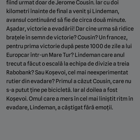
fiind urmat doar de Jerome Cousin. Iar cu doi
kilometri înainte de final a venit și Lindeman,
avansul continuând să fie de circa două minute.
Așadar, victorie a evadării! Dar cine urma să ridice
brațele în semn de victorie? Cousin? Un francez,
pentru prima victorie după peste 1000 de zile a lui
Europcar într-un Mare Tur? Lindeman care anul
trecut a făcut o escală la echipa de divizie a treia
Rabobank? Sau Koșevoi, cel mai neexperimentat
rutier din evadare? Primul a căzut Cousin, care nu
s-a putut ține pe bicicletă. Iar al doilea a fost
Koșevoi. Omul care a mers în cel mai liniștit ritm în
evadare, Lindeman, a câștigat fără emoții.