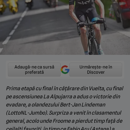
Adaugă-ne ca sursă
Urmărește-ne în
preferată
Discover
Prima etapă cu final în cățărare din Vuelta, cu final
pe ascensiunea La Alpujarra a adus o victorie din
evadare, a olandezului Bert-Jan Lindeman
(LottoNL-Jumbo). Surpriza a venit în clasamentul
general, acolo unde Froome a pierdut timp față de
ceilalți favoriți, în timp ce Fabio Aru (Astana) a