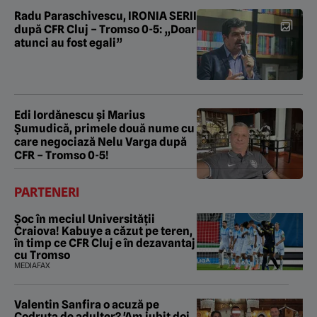
Radu Paraschivescu, IRONIA SERII
după CFR Cluj – Tromso 0-5: „Doar
atunci au fost egali”
Edi Iordănescu și Marius
Șumudică, primele două nume cu
care negociază Nelu Varga după
CFR – Tromso 0-5!
PARTENERI
Șoc în meciul Universității
Craiova! Kabuye a căzut pe teren,
în timp ce CFR Cluj e în dezavantaj
cu Tromso
MEDIAFAX
Valentin Sanfira o acuză pe
Codruța de adulter? 'Am iubit doi