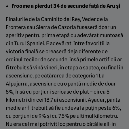
Froome a pierdut 34 de secunde față de Aru și
Finalurile de la Caminito del Rey, Veder de la
Frontera sau Sierra de Cazorla fuseseră doar un
aperitiv pentru prima etapă cu adevărat muntoasă
din Turul Spaniei. E adevărat, între favoriții la
victoria finală se creaseră deja diferențe de
ordinul zecilor de secunde, însă primele artificii ar
fi trebuit să vină vineri, în etapa a șaptea, cu final în
ascensiune, pe cățărarea de categoria 1 La
Alpujarra, ascensiune cu o pantă medie de doar
5%, însă cu porțiuni serioase de plat – circa 5
kilometri din cei 18,7 ai ascensiunii. Așadar, panta
medie ar fi trebuit să fie undeva la puțin peste 6%,
cu porțiuni de 9% și cu 7,5% pe ultimul kilometru.
Nu era cel mai potrivit loc pentru o bătălie all-in