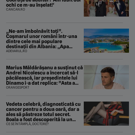
ochi ce m-au înșelat!'
CANCAN.RO
„Ne-am îmbolnăvit toți”.
Coșmarul unor români într-una
dintre cele mai populare
destinații din Albania: „Apa
mirosea a canalizare”
ADEVARUL.RO
Marius Măldărăşanu a susţinut că
Andrei Nicolescu a încercat să-l
păcălească, iar preşedintele lui
Dinamo i-a dat replica: ”Asta a
fost istoria”
ORANGESPORT
Vedeta celebră, diagnosticată cu
cancer pentru a doua oară, dar a
ales să păstreze totul secret.
Boala a fost descoperită la un
control de rutină
CE SE ÎNTÂMPLĂ, DOCTORE?