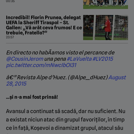
00:35
Incredibil! Florin Prunea, delegat
UEFA la Sheriff Tiraspol – St.
Gallen: „Vă arăt ceva frumos! E ce
trebuie, Fratello?”
23:57
En directo no habÃ­amos visto el percance de
@CousinJerom
una pena
#LaVuelta
#LV2015
pic.twitter.com/mNwcIbOI31
â€” Revista Alpe d’Huez. (@Alpe__dHuez)
August
28, 2015
…și n-a mai fost prinsă!
Avansul a continuat să scadă, dar nu suficient. Nu
a existat niciun atac din grupul favoriților, în timp
ce în față, Koșevoi a dinamizat grupul, atacul său