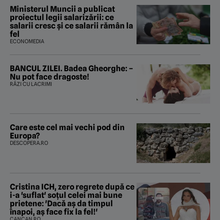
Ministerul Muncii a publicat
proiectul legii salarizării: ce
salarii cresc și ce salarii rămân la
fel
ECONOMEDIA
BANCUL ZILEI. Badea Gheorghe: –
Nu pot face dragoste!
RÂZI CU LACRIMI
Care este cel mai vechi pod din
Europa?
DESCOPERA.RO
Cristina ICH, zero regrete după ce
i-a 'suflat' soțul celei mai bune
prietene: 'Dacă aș da timpul
înapoi, aș face fix la fel!'
CANCAN.RO