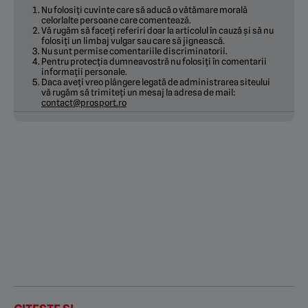
Nu folosiți cuvinte care să aducă o vătămare morală
celorlalte persoane care comentează.
Vă rugăm să faceți referiri doar la articolul în cauză și să nu
folosiți un limbaj vulgar sau care să jignească.
Nu sunt permise comentariile discriminatorii.
Pentru protecția dumneavostră nu folosiți în comentarii
informații personale.
Daca aveți vreo plângere legată de administrarea siteului
vă rugăm să trimiteți un mesaj la adresa de mail:
contact@prosport.ro