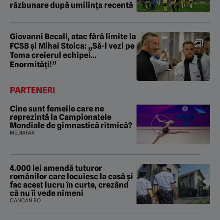
răzbunare după umilința recentă
Giovanni Becali, atac fără limite la
FCSB și Mihai Stoica: „Să-l vezi pe
Toma creierul echipei…
Enormități!”
PARTENERI
Cine sunt femeile care ne
reprezintă la Campionatele
Mondiale de gimnastică ritmică?
MEDIAFAX
4.000 lei amendă tuturor
românilor care locuiesc la casă și
fac acest lucru în curte, crezând
că nu îi vede nimeni
CANCAN.RO