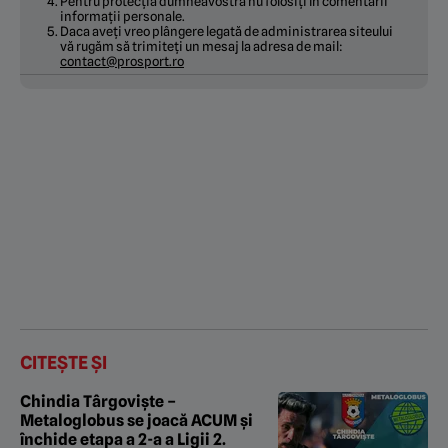
Pentru protecția dumneavostră nu folosiți în comentarii
informații personale.
Daca aveți vreo plângere legată de administrarea siteului
vă rugăm să trimiteți un mesaj la adresa de mail:
contact@prosport.ro
CITEȘTE ȘI
Chindia Târgoviște –
Metaloglobus se joacă ACUM și
închide etapa a 2-a a Ligii 2.