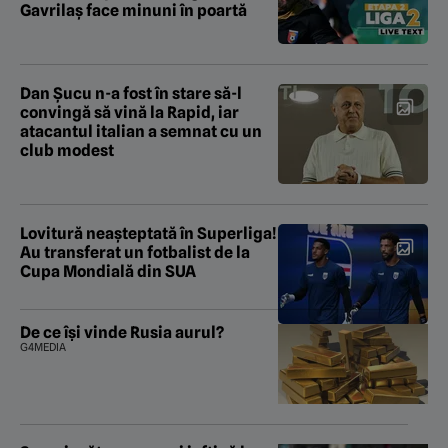
Gavrilaș face minuni în poartă
Dan Șucu n-a fost în stare să-l
convingă să vină la Rapid, iar
atacantul italian a semnat cu un
club modest
Lovitură neașteptată în Superliga!
Au transferat un fotbalist de la
Cupa Mondială din SUA
De ce își vinde Rusia aurul?
G4MEDIA