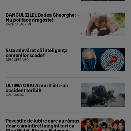
BANCUL ZILEI. Badea Gheorghe: –
Nu pot face dragoste!
RÂZI CU LACRIMI
Este adevărat că inteligența
oamenilor scade?
DESCOPERA.RO
ULTIMA ORĂ! A murit într-un
accident teribil!
CANCAN.RO
Poveştile de iubire care au rămas
doar o amintire! Imagini tari cu
Gina Pistol, Răzvan Fodor sau