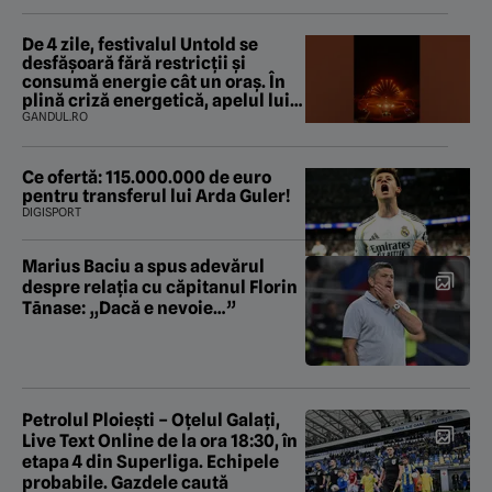
De 4 zile, festivalul Untold se
desfășoară fără restricții și
consumă energie cât un oraș. În
plină criză energetică, apelul lui
Bolojan de economisire a energiei
GANDUL.RO
nu s-a auzit la Cluj, în orașul
condus de colegul de partid, Emil
Boc
Ce ofertă: 115.000.000 de euro
pentru transferul lui Arda Guler!
DIGISPORT
Marius Baciu a spus adevărul
despre relația cu căpitanul Florin
Tānase: „Dacă e nevoie…”
Petrolul Ploiești – Oțelul Galați,
Live Text Online de la ora 18:30, în
etapa 4 din Superliga. Echipele
probabile. Gazdele caută