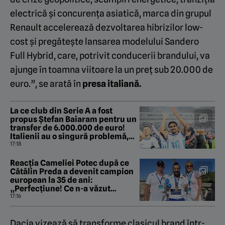
electrică și concurența asiatică, marca din grupul
Renault accelerează dezvoltarea hibrizilor low-
cost și pregătește lansarea modelului Sandero
Full Hybrid, care, potrivit conducerii brandului, va
ajunge în toamna viitoare la un preț sub 20.000 de
euro.”, se arată în
presa italiană.
La ce club din Serie A a fost
propus Ștefan Baiaram pentru un
transfer de 6.000.000 de euro!
Italienii au o singură problemă,
dar e una majoră!
17:18
Reacția Cameliei Potec după ce
Cătălin Preda a devenit campion
european la 35 de ani:
„Perfecțiune! Ce n-a văzut
Parisul!”
17:16
Dacia vizează să transforme clasicul brand într-