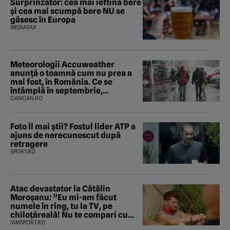
Surprinzător: cea mai ieftină bere
și cea mai scumpă bere NU se
găsesc în Europa
MEDIAFAX
Meteorologii Accuweather
anunță o toamnă cum nu prea a
mai fost, în România. Ce se
întâmplă în septembrie,
octombrie și noiembrie 2026, în
CANCAN.RO
București. Pe ce dată ninge
Foto Îl mai știi? Fostul lider ATP a
ajuns de nerecunoscut după
retragere
SPORT.RO
Atac devastator la Cătălin
Moroșanu: ”Eu mi-am făcut
numele în ring, tu la TV, pe
chiloțăreală! Nu te compari cu
mine”
IAMSPORT.RO