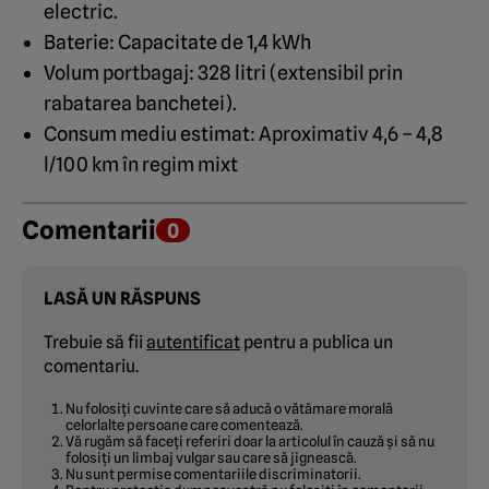
electric.
Baterie: Capacitate de 1,4 kWh
Volum portbagaj: 328 litri (extensibil prin
rabatarea banchetei).
Consum mediu estimat: Aproximativ 4,6 – 4,8
l/100 km în regim mixt
Comentarii
0
LASĂ UN RĂSPUNS
Trebuie să fii
autentificat
pentru a publica un
comentariu.
Nu folosiți cuvinte care să aducă o vătămare morală
celorlalte persoane care comentează.
Vă rugăm să faceți referiri doar la articolul în cauză și să nu
folosiți un limbaj vulgar sau care să jignească.
Nu sunt permise comentariile discriminatorii.