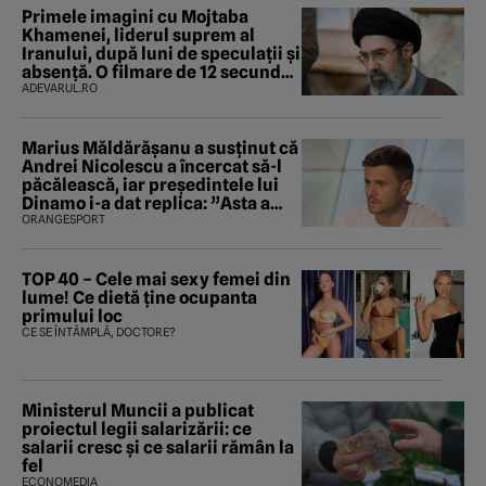
Primele imagini cu Mojtaba
Khamenei, liderul suprem al
Iranului, după luni de speculații și
absență. O filmare de 12 secunde
ridică noi întrebări
ADEVARUL.RO
Marius Măldărăşanu a susţinut că
Andrei Nicolescu a încercat să-l
păcălească, iar preşedintele lui
Dinamo i-a dat replica: ”Asta a
fost istoria”
ORANGESPORT
TOP 40 – Cele mai sexy femei din
lume! Ce dietă ține ocupanta
primului loc
CE SE ÎNTÂMPLĂ, DOCTORE?
Ministerul Muncii a publicat
proiectul legii salarizării: ce
salarii cresc și ce salarii rămân la
fel
ECONOMEDIA