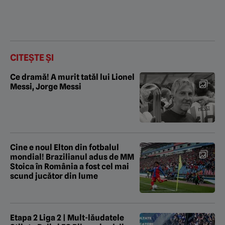
CITEȘTE ȘI
Ce dramă! A murit tatăl lui Lionel
Messi, Jorge Messi
Cine e noul Elton din fotbalul
mondial! Brazilianul adus de MM
Stoica în România a fost cel mai
scund jucător din lume
Etapa 2 Liga 2 | Mult-lăudatele