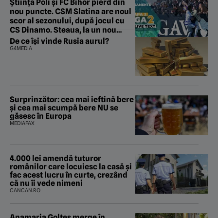
Știința Poli și FC Bihor pierd din
nou puncte. CSM Slatina are noul
scor al sezonului, după jocul cu
CS Dinamo. Steaua, la un nou
rezultat rușinos în Ghencea
De ce își vinde Rusia aurul?
G4MEDIA
Surprinzător: cea mai ieftină bere
și cea mai scumpă bere NU se
găsesc în Europa
MEDIAFAX
4.000 lei amendă tuturor
românilor care locuiesc la casă și
fac acest lucru în curte, crezând
că nu îi vede nimeni
CANCAN.RO
Anamaria Goltes merge în