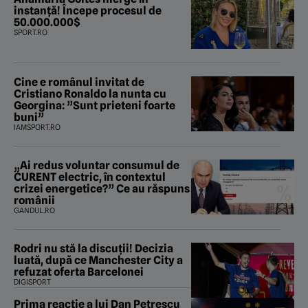
instanță! Începe procesul de
50.000.000$
SPORT.RO
Cine e românul invitat de
Cristiano Ronaldo la nunta cu
Georgina: ”Sunt prieteni foarte
buni”
IAMSPORT.RO
„Ai redus voluntar consumul de
CURENT electric, în contextul
crizei energetice?” Ce au răspuns
românii
GANDUL.RO
Rodri nu stă la discuții! Decizia
luată, după ce Manchester City a
refuzat oferta Barcelonei
DIGISPORT
Prima reacție a lui Dan Petrescu