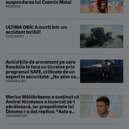
suspendarea lui Cosmin Matei
MEDIAFAX
ULTIMA ORĂ! A murit într-un
accident teribil!
CANCAN.RO
Achizițiile de armament pe care
România le face cu Ucraina prin
programul SAFE, criticate de un
expert în securitate: „Nu știm ce
arme ne trebuie”
ADEVARUL.RO
Marius Măldărăşanu a susţinut că
Andrei Nicolescu a încercat să-l
păcălească, iar preşedintele lui
Dinamo i-a dat replica: ”Asta a
fost istoria”
ORANGESPORT