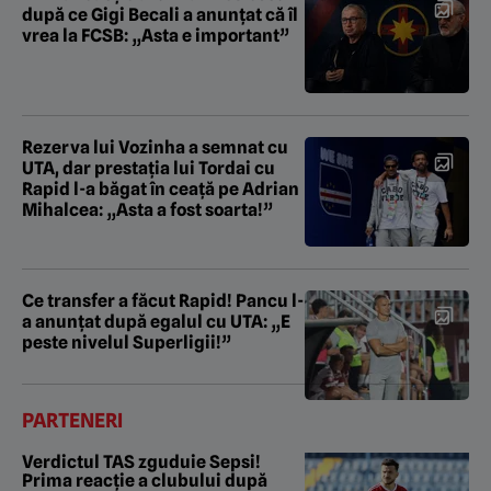
după ce Gigi Becali a anunțat că îl
vrea la FCSB: „Asta e important”
Rezerva lui Vozinha a semnat cu
UTA, dar prestația lui Tordai cu
Rapid l-a băgat în ceață pe Adrian
Mihalcea: „Asta a fost soarta!”
Ce transfer a făcut Rapid! Pancu l-
a anunțat după egalul cu UTA: „E
peste nivelul Superligii!”
PARTENERI
Verdictul TAS zguduie Sepsi!
Prima reacție a clubului după