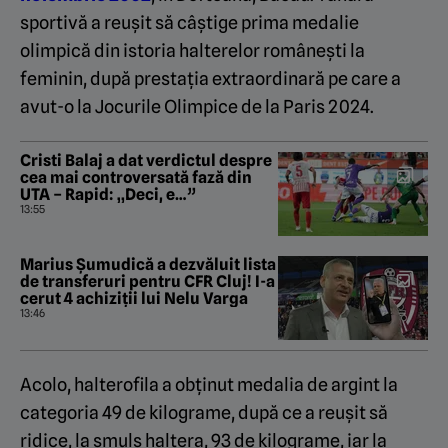
sportivă a reușit să câștige prima medalie
olimpică din istoria halterelor românești la
feminin, după prestația extraordinară pe care a
avut-o la Jocurile Olimpice de la Paris 2024.
Cristi Balaj a dat verdictul despre
cea mai controversată fază din
UTA – Rapid: „Deci, e…”
13:55
Marius Șumudică a dezvăluit lista
de transferuri pentru CFR Cluj! I-a
cerut 4 achiziții lui Nelu Varga
13:46
Acolo, halterofila a obținut medalia de argint la
categoria 49 de kilograme, după ce a reușit să
ridice, la smuls haltera, 93 de kilograme, iar la