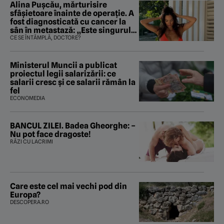
Alina Pușcău, mărturisire
sfâșietoare înainte de operație. A
fost diagnosticată cu cancer la
sân în metastază: „Este singurul
tratament care o să mă ajute să
CE SE ÎNTÂMPLĂ, DOCTORE?
îmi salvez viața”
Ministerul Muncii a publicat
proiectul legii salarizării: ce
salarii cresc și ce salarii rămân la
fel
ECONOMEDIA
BANCUL ZILEI. Badea Gheorghe: –
Nu pot face dragoste!
RÂZI CU LACRIMI
Care este cel mai vechi pod din
Europa?
DESCOPERA.RO