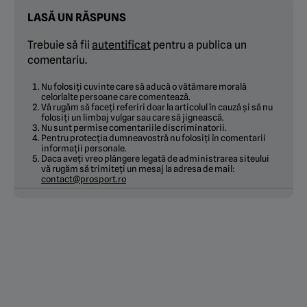
LASĂ UN RĂSPUNS
Trebuie să fii
autentificat
pentru a publica un
comentariu.
Nu folosiți cuvinte care să aducă o vătămare morală
celorlalte persoane care comentează.
Vă rugăm să faceți referiri doar la articolul în cauză și să nu
folosiți un limbaj vulgar sau care să jignească.
Nu sunt permise comentariile discriminatorii.
Pentru protecția dumneavostră nu folosiți în comentarii
informații personale.
Daca aveți vreo plângere legată de administrarea siteului
vă rugăm să trimiteți un mesaj la adresa de mail:
contact@prosport.ro