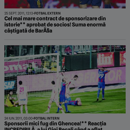
25 SEPT. 2011, 12:13
•
FOTBAL EXTERN
Cel mai mare contract de sponsorizare din
istorie** aprobat de socios! Suma enormă
câștigată de BarÃ§a
24 IUN. 2011, 03:00
•
FOTBAL INTERN
Sponsorii mici fug din Ghencea!** Reacția
INCREDIBILĂ‚ a lui Gigi Becali când a aflat