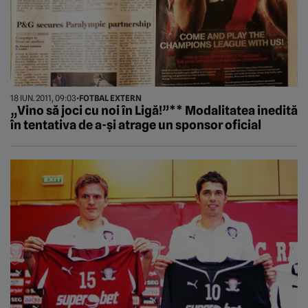
18 IUN. 2011, 09:03
•
FOTBAL EXTERN
„Vino să joci cu noi în Ligă!”** Modalitatea inedită
în tentativa de a-și atrage un sponsor oficial