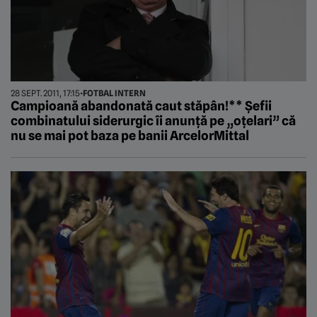
28 SEPT. 2011, 17:15
•
FOTBAL INTERN
Campioană abandonată caut stăpân!** Șefii
combinatului siderurgic îi anunță pe „oțelari” că
nu se mai pot baza pe banii ArcelorMittal