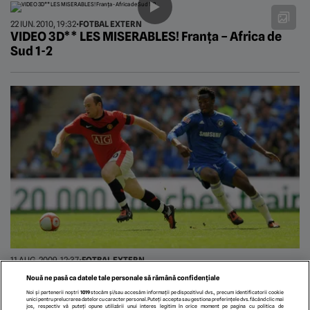
22 IUN. 2010, 19:32
•
FOTBAL EXTERN
VIDEO 3D** LES MISERABLES! Franța – Africa de
Sud 1-2
11 AUG. 2009, 12:37
•
FOTBAL EXTERN
Sponsorii o lasă moale
Nouă ne pasă ca datele tale personale să rămână confidențiale
Noi și partenerii noștri
1019
stocăm și/sau accesăm informații pe dispozitivul dvs., precum identificatorii cookie
unici pentru prelucrarea datelor cu caracter personal. Puteți accepta sau gestiona preferințele dvs. făcând clic mai
jos, respectiv vă puteți opune utilizării unui interes legitim în orice moment pe pagina cu politica de