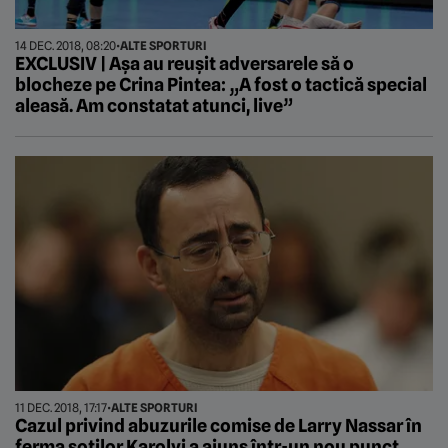
14 DEC. 2018, 08:20
•
ALTE SPORTURI
EXCLUSIV | Așa au reușit adversarele să o
blocheze pe Crina Pintea: „A fost o tactică special
aleasă. Am constatat atunci, live”
11 DEC. 2018, 17:17
•
ALTE SPORTURI
Cazul privind abuzurile comise de Larry Nassar în
ferma soților Karolyi a ajuns într-un nou punct.