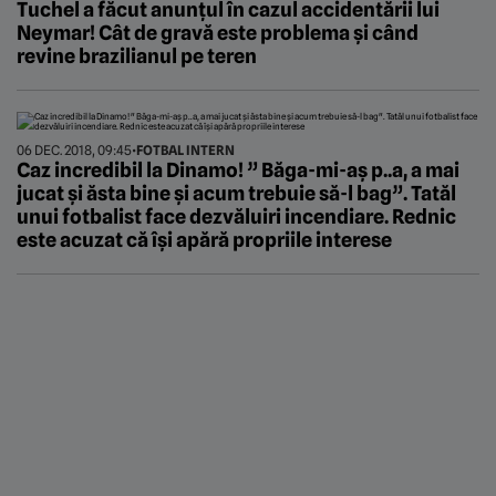
Tuchel a făcut anunțul în cazul accidentării lui
Neymar! Cât de gravă este problema și când
revine brazilianul pe teren
06 DEC. 2018, 09:45
•
FOTBAL INTERN
Caz incredibil la Dinamo! ” Băga-mi-aș p..a, a mai
jucat și ăsta bine și acum trebuie să-l bag”. Tatăl
unui fotbalist face dezvăluiri incendiare. Rednic
este acuzat că își apără propriile interese