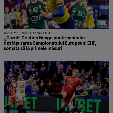
16 DEC. 2018, 18:27
•
ALTE SPORTURI
„Cazul” Cristina Neagu poate schimba
desfășurarea Campionatului European! EHF,
somată să ia primele măsuri