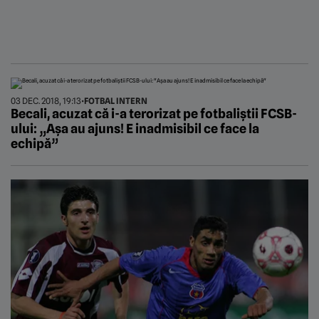
03 DEC. 2018, 19:13
•
FOTBAL INTERN
Becali, acuzat că i-a terorizat pe fotbaliștii FCSB-
ului: „Așa au ajuns! E inadmisibil ce face la
echipă”