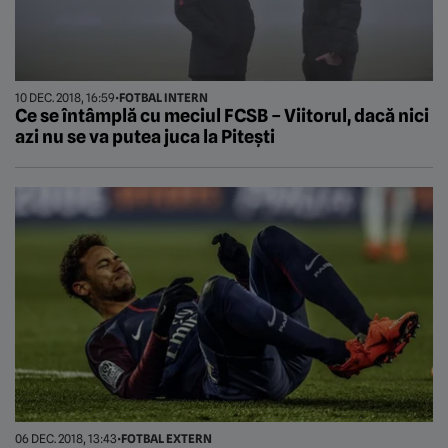
10 DEC. 2018, 16:59
•
FOTBAL INTERN
Ce se întâmplă cu meciul FCSB – Viitorul, dacă nici
azi nu se va putea juca la Pitești
06 DEC. 2018, 13:43
•
FOTBAL EXTERN