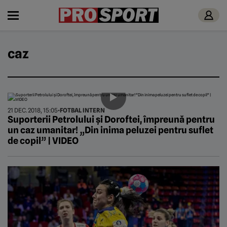
caz
21 DEC. 2018, 15:05
•
FOTBAL INTERN
Suporterii Petrolului și Doroftei, împreună pentru
un caz umanitar! „Din inima peluzei pentru suflet
de copil” | VIDEO