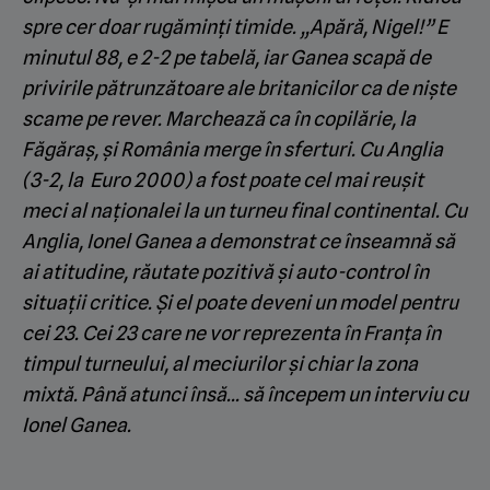
spre cer doar rugăminți timide. „Apără, Nigel!” E
minutul 88, e 2-2 pe tabelă, iar Ganea scapă de
privirile pătrunzătoare ale britanicilor ca de niște
scame pe rever. Marchează ca în copilărie, la
Făgăraș, și România merge în sferturi. Cu Anglia
(3-2, la Euro 2000) a fost poate cel mai reușit
meci al naționalei la un turneu final continental. Cu
Anglia, Ionel Ganea a demonstrat ce înseamnă să
ai atitudine, răutate pozitivă și auto-control în
situații critice. Și el poate deveni un model pentru
cei 23. Cei 23 care ne vor reprezenta în Franța în
timpul turneului, al meciurilor și chiar la zona
mixtă. Până atunci însă… să începem un interviu cu
Ionel Ganea.