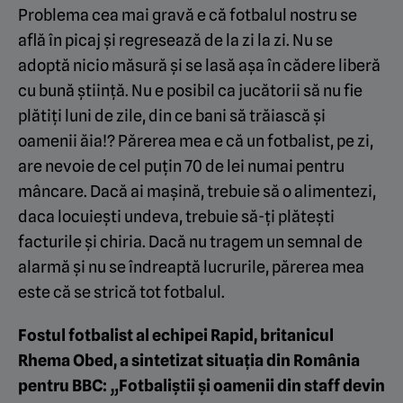
Problema cea mai gravă e că fotbalul nostru se
află în picaj și regresează de la zi la zi. Nu se
adoptă nicio măsură și se lasă așa în cădere liberă
cu bună știință. Nu e posibil ca jucătorii să nu fie
plătiți luni de zile, din ce bani să trăiască și
oamenii ăia!? Părerea mea e că un fotbalist, pe zi,
are nevoie de cel puțin 70 de lei numai pentru
mâncare. Dacă ai mașină, trebuie să o alimentezi,
daca locuiești undeva, trebuie să-ți plătești
facturile și chiria. Dacă nu tragem un semnal de
alarmă și nu se îndreaptă lucrurile, părerea mea
este că se strică tot fotbalul.
Fostul fotbalist al echipei Rapid, britanicul
Rhema Obed, a sintetizat situația din România
pentru BBC: „Fotbaliștii și oamenii din staff devin