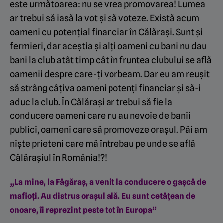
este următoarea: nu se vrea promovarea! Lumea
ar trebui să iasă la vot și să voteze. Există acum
oameni cu potențial financiar în Călărași. Sunt și
fermieri, dar aceștia și alți oameni cu bani nu dau
bani la club atât timp cât în fruntea clubului se află
oamenii despre care-ți vorbeam. Dar eu am reușit
să strâng câțiva oameni potenți financiar și să-i
aduc la club. În Călărași ar trebui să fie la
conducere oameni care nu au nevoie de banii
publici, oameni care să promoveze orașul. Păi am
niște prieteni care mă întrebau pe unde se află
Călărașiul în România!?!
„La mine, la Făgăraș, a venit la conducere o gașcă de
mafioți. Au distrus orașul ală. Eu sunt cetățean de
onoare, îi reprezint peste tot în Europa”