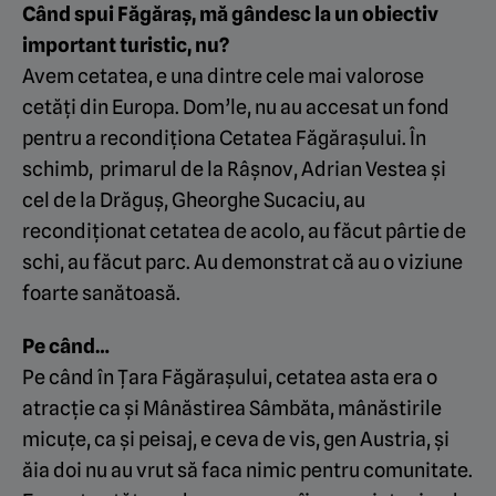
Când spui Făgăraș, mă gândesc la un obiectiv
important turistic, nu?
Avem cetatea, e una dintre cele mai valorose
cetăți din Europa. Dom’le, nu au accesat un fond
pentru a recondiționa Cetatea Făgărașului. În
schimb, primarul de la Râșnov, Adrian Vestea și
cel de la Drăguș, Gheorghe Sucaciu, au
recondiționat cetatea de acolo, au făcut pârtie de
schi, au făcut parc. Au demonstrat că au o viziune
foarte sanătoasă.
Pe când…
Pe când în Țara Făgărașului, cetatea asta era o
atracție ca și Mânăstirea Sâmbăta, mânăstirile
micuțe, ca și peisaj, e ceva de vis, gen Austria, și
ăia doi nu au vrut să faca nimic pentru comunitate.