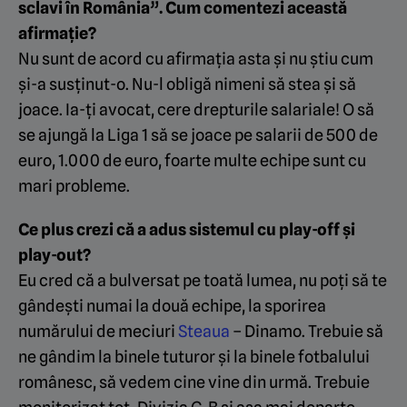
sclavi în România”. Cum comentezi această
afirmație?
Nu sunt de acord cu afirmația asta și nu știu cum
și-a susținut-o. Nu-l obligă nimeni să stea și să
joace. Ia-ți avocat, cere drepturile salariale! O să
se ajungă la Liga 1 să se joace pe salarii de 500 de
euro, 1.000 de euro, foarte multe echipe sunt cu
mari probleme.
Ce plus crezi că a adus sistemul cu play-off și
play-out?
Eu cred că a bulversat pe toată lumea, nu poți să te
gândești numai la două echipe, la sporirea
numărului de meciuri
Steaua
– Dinamo. Trebuie să
ne gândim la binele tuturor și la binele fotbalului
românesc, să vedem cine vine din urmă. Trebuie