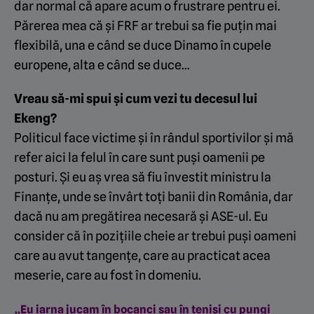
dar normal că apare acum o frustrare pentru ei.
Părerea mea că și FRF ar trebui sa fie puțin mai
flexibilă, una e când se duce Dinamo în cupele
europene, alta e când se duce…
Vreau să-mi spui și cum vezi tu decesul lui
Ekeng?
Politicul face victime și în rândul sportivilor și mă
refer aici la felul în care sunt puși oamenii pe
posturi. Și eu aș vrea să fiu învestit ministru la
Finanțe, unde se învârt toți banii din România, dar
dacă nu am pregătirea necesară și ASE-ul. Eu
consider că în pozițiile cheie ar trebui puși oameni
care au avut tangențe, care au practicat acea
meserie, care au fost în domeniu.
„Eu iarna jucam în bocanci sau în teniși cu pungi