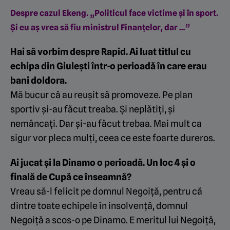
Despre cazul Ekeng. „Politicul face victime și în sport.
Și eu aș vrea să fiu ministrul Finanțelor, dar …”
Hai să vorbim despre Rapid. Ai luat titlul cu
echipa din Giulești într-o perioadă în care erau
bani doldora.
Mă bucur că au reușit să promoveze. Pe plan
sportiv și-au făcut treaba. Și neplătiți, și
nemâncați. Dar și-au făcut trebaa. Mai mult ca
sigur vor pleca mulți, ceea ce este foarte dureros.
Ai jucat și la Dinamo o perioadă. Un loc 4 și o
finală de Cupă ce înseamnă?
Vreau să-l felicit pe domnul Negoiță, pentru că
dintre toate echipele în insolvență, domnul
Negoiță a scos-o pe Dinamo. E meritul lui Negoiță,