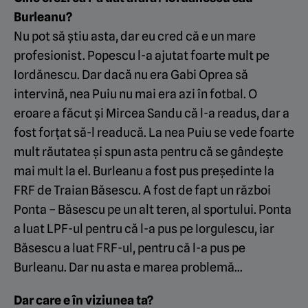
Burleanu?
Nu pot să știu asta, dar eu cred că e un mare
profesionist. Popescu l-a ajutat foarte mult pe
Iordănescu. Dar dacă nu era Gabi Oprea să
intervină, nea Puiu nu mai era azi în fotbal. O
eroare a făcut și Mircea Sandu că l-a readus, dar a
fost forțat să-l readucă. La nea Puiu se vede foarte
mult răutatea și spun asta pentru că se gândește
mai mult la el. Burleanu a fost pus președinte la
FRF de Traian Băsescu. A fost de fapt un război
Ponta – Băsescu pe un alt teren, al sportului. Ponta
a luat LPF-ul pentru că l-a pus pe Iorgulescu, iar
Băsescu a luat FRF-ul, pentru că l-a pus pe
Burleanu. Dar nu asta e marea problemă…
Dar care e în viziunea ta?