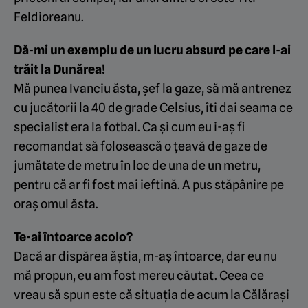
Feldioreanu.
Dă-mi un exemplu de un lucru absurd pe care l-ai
trăit la Dunărea!
Mă punea Ivanciu ăsta, șef la gaze, să mă antrenez
cu jucătorii la 40 de grade Celsius, îti dai seama ce
specialist era la fotbal. Ca și cum eu i-aș fi
recomandat să folosească o țeavă de gaze de
jumătate de metru în loc de una de un metru,
pentru că ar fi fost mai ieftină. A pus stăpânire pe
oraș omul ăsta.
Te-ai întoarce acolo?
Dacă ar dispărea ăștia, m-aș întoarce, dar eu nu
mă propun, eu am fost mereu căutat. Ceea ce
vreau să spun este că situația de acum la Călărași