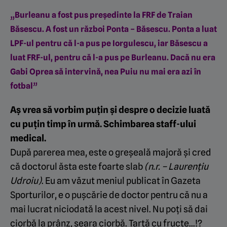
„Burleanu a fost pus președinte la FRF de Traian
Băsescu. A fost un război Ponta – Băsescu. Ponta a luat
LPF-ul pentru că l-a pus pe Iorgulescu, iar Băsescu a
luat FRF-ul, pentru că l-a pus pe Burleanu. Dacă nu era
Gabi Oprea să intervină, nea Puiu nu mai era azi în
fotbal”
Aș vrea să vorbim puțin și despre o decizie luată
cu puțin timp în urmă. Schimbarea staff-ului
medical.
După parerea mea, este o greșeală majoră și cred
că doctorul ăsta este foarte slab
(n.r. – Laurențiu
Udroiu)
. Eu am văzut meniul publicat în Gazeta
Sporturilor, e o pușcărie de doctor pentru că nu a
mai lucrat niciodată la acest nivel. Nu poți să dai
ciorbă la prânz, seara ciorbă. Tartă cu fructe…!?