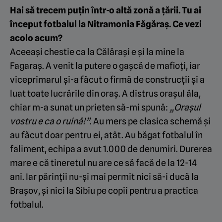
Hai să trecem puțin într-o altă zonă a țării. Tu ai
început fotbalul la Nitramonia Făgăraș. Ce vezi
acolo acum?
Aceeași chestie ca la Călărași e și la mine la
Fagaraș. A venit la putere o gașcă de mafioți, iar
viceprimarul și-a făcut o firmă de construcții și a
luat toate lucrările din oraș. A distrus orașul ăla,
chiar m-a sunat un prieten să-mi spună:
„Orașul
vostru e ca o ruină!”
. Au mers pe clasica schemă și
au făcut doar pentru ei, atât. Au băgat fotbalul în
faliment, echipa a avut 1.000 de denumiri. Durerea
mare e că tineretul nu are ce să facă de la 12-14
ani. Iar părinții nu-și mai permit nici să-i ducă la
Brașov, și nici la Sibiu pe copii pentru a practica
fotbalul.