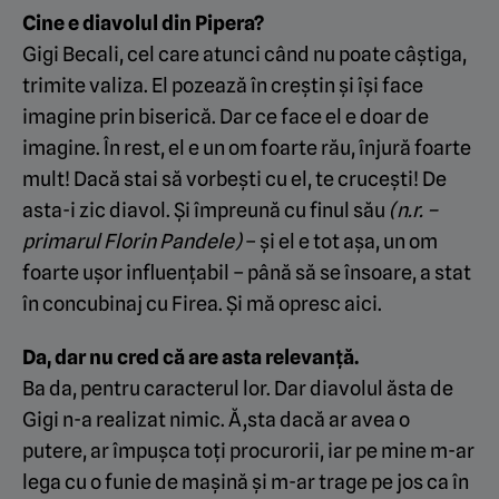
Cine e diavolul din Pipera?
Gigi Becali, cel care atunci când nu poate câștiga,
trimite valiza. El pozează în creștin și își face
imagine prin biserică. Dar ce face el e doar de
imagine. În rest, el e un om foarte rău, înjură foarte
mult! Dacă stai să vorbești cu el, te crucești! De
asta-i zic diavol. Și împreună cu finul său
(n.r. –
primarul Florin Pandele)
– și el e tot așa, un om
foarte ușor influențabil – până să se însoare, a stat
în concubinaj cu Firea. Și mă opresc aici.
Da, dar nu cred că are asta relevanță.
Ba da, pentru caracterul lor. Dar diavolul ăsta de
Gigi n-a realizat nimic. Ă‚sta dacă ar avea o
putere, ar împușca toți procurorii, iar pe mine m-ar
lega cu o funie de mașină și m-ar trage pe jos ca în