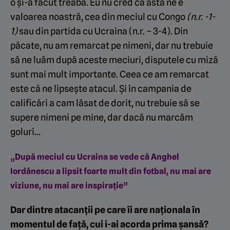
o și-a făcut treaba. Eu nu cred că asta ne e
valoarea noastră, cea din meciul cu Congo
(n.r. -1-
1)
sau din partida cu Ucraina (n.r. – 3-4). Din
păcate, nu am remarcat pe nimeni, dar nu trebuie
să ne luăm după aceste meciuri, disputele cu miză
sunt mai mult importante. Ceea ce am remarcat
este că ne lipsește atacul. Și în campania de
calificări a cam lăsat de dorit, nu trebuie să se
supere nimeni pe mine, dar dacă nu marcăm
goluri…
„După meciul cu Ucraina se vede că Anghel
Iordănescu a lipsit foarte mult din fotbal, nu mai are
viziune, nu mai are inspirație”
Dar dintre atacanții pe care îi are naționala în
momentul de față, cui i-ai acorda prima șansă?