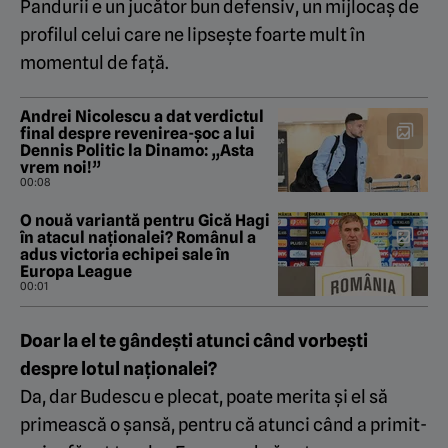
Pandurii e un jucător bun defensiv, un mijlocaș de
profilul celui care ne lipsește foarte mult în
momentul de față.
Andrei Nicolescu a dat verdictul
final despre revenirea-șoc a lui
Dennis Politic la Dinamo: „Asta
vrem noi!”
00:08
O nouă variantă pentru Gică Hagi
în atacul naționalei? Românul a
adus victoria echipei sale în
Europa League
00:01
Doar la el te gândești atunci când vorbești
despre lotul naționalei?
Da, dar Budescu e plecat, poate merita și el să
primească o șansă, pentru că atunci când a primit-