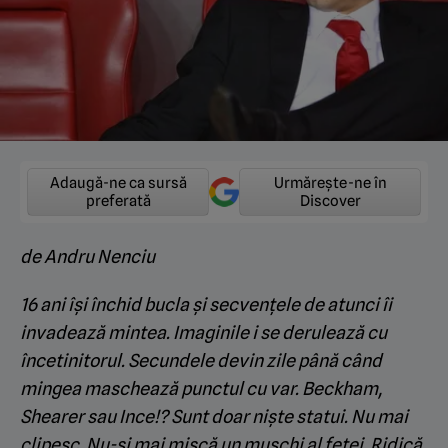
Adaugă-ne ca sursă
Urmărește-ne în
preferată
Discover
de Andru Nenciu
16 ani își închid bucla și secvențele de atunci îi
invadează mintea. Imaginile i se derulează cu
încetinitorul. Secundele devin zile până când
mingea maschează punctul cu var. Beckham,
Shearer sau Ince!? Sunt doar niște statui. Nu mai
clipesc. Nu-și mai mișcă un mușchi al feței. Ridică