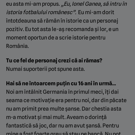
eu asta mi-am propus.
„Eu, Ionel Ganea, să intru în
istoria fotbalului românesc”.
Eu mi-am dorit
întotdeauna să rămân în istorie ca un personaj
pozitiv. Eu tot asta le-aș recomanda și lor, e un
moment oportun de a scrie istorie pentru
România.
Tu ce fel de personaj crezi că ai rămas?
Numai suporterii pot spune asta.
Hai să ne întoarcem puțin cu 16 ani în urmă…
Noi am întâlnit Germania în primul meci, îți dai
seama ce motivație era pentru noi, dar din păcate
nu am primit prea multe șanse. Dar chestia asta
m-a motivat și mai mult. Aveam o dorință
fantastică să joc, dar nu am avut șansă. Pentru
mine a fost foarte greu să stau pe bancă. Nu pot