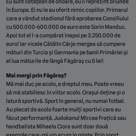
Eu sunt cetățean de onoare, eu îi reprezint oriunde
în Europa. Ei nu le au oferit nimic copiilor. Primarul
care a vândut stadionul fără aprobarea Consiliului
cu 500.000-600.000 de euro este Sorin Manduc.
Apoi tot el l-a cumpărat înapoi pe 3.250.000 de
euro! Iar vicele Cătălin Cârje mergea să cumpere
mături din Turcia și Germania pe banii Primăriei și
el lua măturile de lângă Făgăraș cu 5 lei!
Mai mergi prin Făgăraș?
Mă mai duc pe acolo, e dreptul meu. Poate vreau
să mă stabiliesc în viitor acolo. Orașul deține și o
latură sportivă. Sport în general, nu numai fotbal.
Au plecat de acolo foarte mulți sportivi care au
făcut performanță. Judokanul Mircea Frațică sau
handbalista Mihaela Ciora sunt doar două
exemple care-mi vin acum în minte. Prin sport,