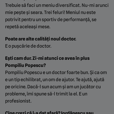
Trebuie să faci un meniu diversificat. Nu-mi arunci
mie pește și seara. Trei feluri! Meniul nu este
potrivit pentru un sportiv de performanță, se
repetă aceleași mese.
Poate are alte calități noul doctor.
E o pușcărie de doctor.
Ești cam dur. Zi-mi atunci ce avea în plus
Pompiliu Popescu?
Pompiliu Popescu e un doctor foarte bun. Și ca om
e un tip echilibrat, un om de ajutor. Te ajută, ajută
pe oricine. Dacă-l sun acum și am un jucător cu
probleme, îmi spune să-l trimit la el. E un
profesionist.
Cine crezi că l-a dat afară? Iordănescu sau