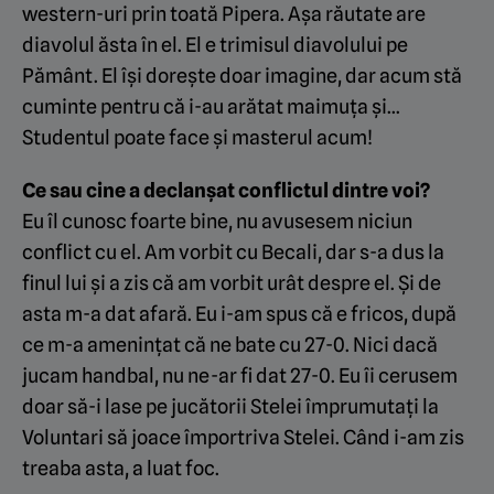
western-uri prin toată Pipera. Așa răutate are
diavolul ăsta în el. El e trimisul diavolului pe
Pământ. El își dorește doar imagine, dar acum stă
cuminte pentru că i-au arătat maimuța și…
Studentul poate face și masterul acum!
Ce sau cine a declanșat conflictul dintre voi?
Eu îl cunosc foarte bine, nu avusesem niciun
conflict cu el. Am vorbit cu Becali, dar s-a dus la
finul lui și a zis că am vorbit urât despre el. Și de
asta m-a dat afară. Eu i-am spus că e fricos, după
ce m-a amenințat că ne bate cu 27-0. Nici dacă
jucam handbal, nu ne-ar fi dat 27-0. Eu îi cerusem
doar să-i lase pe jucătorii Stelei împrumutați la
Voluntari să joace împortriva Stelei. Când i-am zis
treaba asta, a luat foc.