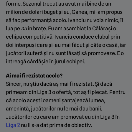
forme. Sezonul trecut au avut mai bine de un
milion de dolari buget și eu, Ganea, mi-am propus
să fac performanță acolo. Ivanciu nu voia nimic, îl
lua pe
nu
în brațe. Eu am asamblat la Călărași o
echipă competitivă. Ivanciu conduce clubul prin
doi interpuși care și-au mai făcut și câte o casă, iar
jucătorii suferă și nu sunt lăsați să promoveze. E o
întreagă cârdășie în jurul echipei.
Ai mai fi rezistat acolo?
Sincer, nu știu dacă aș mai fi rezistat. Și dacă
primeam din Liga 3 o ofertă, tot aș fi plecat. Pentru
că acolo acești oameni șantajează lumea,
amenință, jucătorilor nu le mai dau banii.
Jucătorilor cu care am promovat eu din Liga 3 în
Liga 2
nu li s-a dat prima de obiectiv.