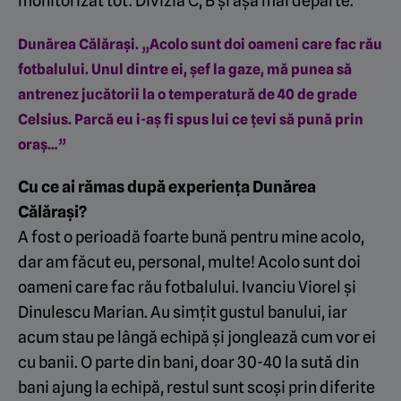
monitorizat tot. Divizia C, B și așa mai departe.
Dunărea Călărași. „Acolo sunt doi oameni care fac rău
fotbalului. Unul dintre ei, șef la gaze, mă punea să
antrenez jucătorii la o temperatură de 40 de grade
Celsius. Parcă eu i-aș fi spus lui ce țevi să pună prin
oraș…”
Cu ce ai rămas după experiența Dunărea
Călărași?
A fost o perioadă foarte bună pentru mine acolo,
dar am făcut eu, personal, multe! Acolo sunt doi
oameni care fac rău fotbalului. Ivanciu Viorel și
Dinulescu Marian. Au simțit gustul banului, iar
acum stau pe lângă echipă și jonglează cum vor ei
cu banii. O parte din bani, doar 30-40 la sută din
bani ajung la echipă, restul sunt scoși prin diferite