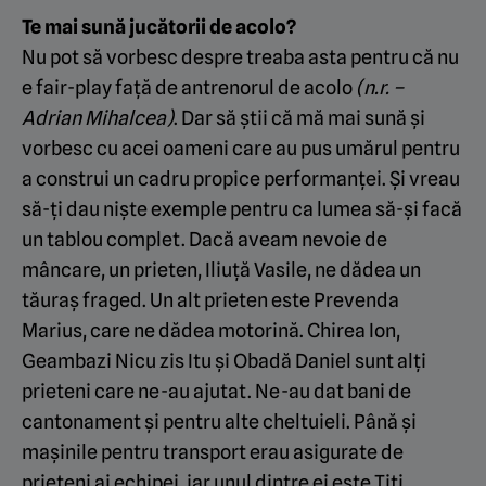
Te mai sună jucătorii de acolo?
Nu pot să vorbesc despre treaba asta pentru că nu
e fair-play față de antrenorul de acolo
(n.r. –
Adrian Mihalcea)
. Dar să știi că mă mai sună și
vorbesc cu acei oameni care au pus umărul pentru
a construi un cadru propice performanței. Și vreau
să-ți dau niște exemple pentru ca lumea să-și facă
un tablou complet. Dacă aveam nevoie de
mâncare, un prieten, Iliuță Vasile, ne dădea un
tăuraș fraged. Un alt prieten este Prevenda
Marius, care ne dădea motorină. Chirea Ion,
Geambazi Nicu zis Itu și Obadă Daniel sunt alți
prieteni care ne-au ajutat. Ne-au dat bani de
cantonament și pentru alte cheltuieli. Până și
mașinile pentru transport erau asigurate de
prieteni ai echipei, iar unul dintre ei este Titi