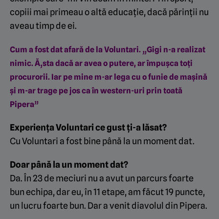
copiii mai primeau o altă educație, dacă părinții nu
aveau timp de ei.
Cum a fost dat afară de la Voluntari. „Gigi n-a realizat
nimic. Ă‚sta dacă ar avea o putere, ar împușca toți
procurorii. Iar pe mine m-ar lega cu o funie de mașină
și m-ar trage pe jos ca în western-uri prin toată
Pipera”
Experiența Voluntari ce gust ți-a lăsat?
Cu Voluntari a fost bine până la un moment dat.
Doar până la un moment dat?
Da. În 23 de meciuri nu a avut un parcurs foarte
bun echipa, dar eu, în 11 etape, am făcut 19 puncte,
un lucru foarte bun. Dar a venit diavolul din Pipera.