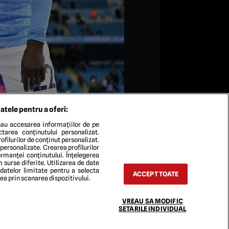
atele pentru a oferi:
au accesarea informațiilor de pe
ectarea conținutului personalizat.
ofilurilor de conținut personalizat.
 personalizate. Crearea profilurilor
rmanței conținutului. Înțelegerea
n surse diferite. Utilizarea de date
ague Trophy as Manchester City are
 datelor limitate pentru a selecta
ACCEPT TOATE
erton at Etihad Stadium on May 23, 2021
rea prin scanarea dispozitivului.
ions begin to ease in the UK. (Photo by
VREAU SA MODIFIC
SETARILE INDIVIDUAL