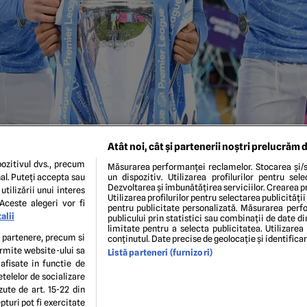
Atât noi, cât și partenerii noștri prelucrăm d
ozitivul dvs., precum
Măsurarea performanței reclamelor. Stocarea și/s
al. Puteți accepta sau
un dispozitiv. Utilizarea profilurilor pentru sel
Dezvoltarea și îmbunătățirea serviciilor. Crearea pr
utilizării unui interes
Utilizarea profilurilor pentru selectarea publicității
Aceste alegeri vor fi
pentru publicitate personalizată. Măsurarea perfo
alii
publicului prin statistici sau combinații de date di
iyad Mahrez, Benjamin Mendy celebrates with the Premier Le
limitate pentru a selecta publicitatea. Utilizarea
wing the Premier League match between Manchester City and Ev
te partenere, precum si
conținutul. Date precise de geolocație și identifica
be allowed into Premier League stadiums as Coronavirus restrict
ermite website-ului sa
Listă parteneri (furnizori)
Michael Regan/Getty Images)
 afisate in functie de
etelelor de socializare
zute de art. 15-22 din
turi pot fi exercitate