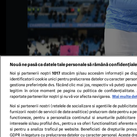
Nouă ne pasă ca datele tale personale să rămână confidențiale
Noi și partenerii noștri
1017
stocăm și/sau accesăm informații pe disp
identificatorii cookie unici pentru prelucrarea datelor cu caracter person
gestiona preferințele dvs. făcând clic mai jos, respectiv vă puteți opune 
legitim în orice moment pe pagina cu politica de confidențialitate. 
raportate partenerilor noștri și nu vă vor afecta navigarea.
Mai multe det
MANCHESTER, ENGLAND - MAY 23: Aymeric Laporte, R
presented with the Trophy as they win the league follo
Noi si partenerii nostri (retelele de socializare si agentiile de publicita
in Manchester, England. A limited number of fans will 
furnizorii nostri de servicii de date analitice) prelucram date pentru a p
functioneze, pentru a personaliza continutul si anunturile publicitare
interesele si/sau profilul dvs., pentru a va oferi functionalitati aferente r
si pentru a analiza traficul pe website. Beneficiati de drepturile preva
GDPR in legatura cu prelucrarea datelor cu caracter personal. Aceste drep