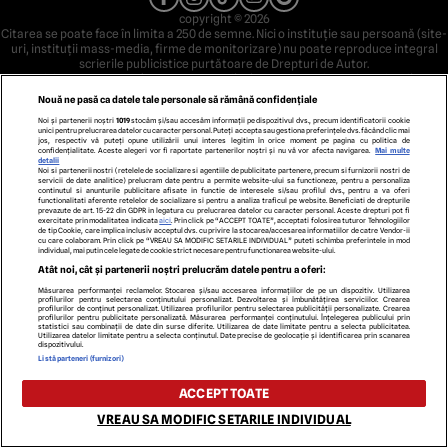
copyright © 2026
Citarea se poate face în limita a 250 de semne. Nici o instituţie sau persoană (site-
uri, instituţii mass-media, firme de monitorizare) nu poate reproduce integral
scrierile publicistice purtătoare de Drepturi de Autor.
Decizia ONJN nr. 1598/16.09.2021. Jocurile de noroc sunt interzise minorilor.
Nouă ne pasă ca datele tale personale să rămână confidențiale
Noi și partenerii noștri
1019
stocăm și/sau accesăm informații pe dispozitivul dvs., precum identificatorii cookie
unici pentru prelucrarea datelor cu caracter personal. Puteți accepta sau gestiona preferințele dvs. făcând clic mai
jos, respectiv vă puteți opune utilizării unui interes legitim în orice moment pe pagina cu politica de
confidențialitate. Aceste alegeri vor fi raportate partenerilor noștri și nu vă vor afecta navigarea.
Mai multe
detalii
Noi si partenerii nostri (retelele de socializare si agentiile de publicitate partenere, precum si furnizorii nostri de
servicii de date analitice) prelucram date pentru a permite website-ului sa functioneze, pentru a personaliza
continutul si anunturile publicitare afisate in functie de interesele si/sau profilul dvs., pentru a va oferi
functionalitati aferente retelelor de socializare si pentru a analiza traficul pe website. Beneficiati de drepturile
prevazute de art. 15-22 din GDPR in legatura cu prelucrarea datelor cu caracter personal. Aceste drepturi pot fi
exercitate prin modalitatea indicata
aici
. Prin click pe “ACCEPT TOATE”, acceptati folosirea tuturor Tehnologiilor
de tip Cookie, care implica inclusiv acceptul dvs. cu privire la stocarea/accesarea informatiilor de catre Vendor-ii
cu care colaboram. Prin click pe “VREAU SA MODIFIC SETARILE INDIVIDUAL” puteti schimba preferintele in mod
individual, mai putin cele legate de cookie strict necesare pentru functionarea website-ului.
Atât noi, cât și partenerii noștri prelucrăm datele pentru a oferi:
Măsurarea performanței reclamelor. Stocarea și/sau accesarea informațiilor de pe un dispozitiv. Utilizarea
profilurilor pentru selectarea conținutului personalizat. Dezvoltarea și îmbunătățirea serviciilor. Crearea
profilurilor de conținut personalizat. Utilizarea profilurilor pentru selectarea publicității personalizate. Crearea
profilurilor pentru publicitate personalizată. Măsurarea performanței conținutului. Înțelegerea publicului prin
statistici sau combinații de date din surse diferite. Utilizarea de date limitate pentru a selecta publicitatea.
Utilizarea datelor limitate pentru a selecta conținutul. Date precise de geolocație și identificarea prin scanarea
dispozitivului.
Listă parteneri (furnizori)
ACCEPT TOATE
VREAU SA MODIFIC SETARILE INDIVIDUAL