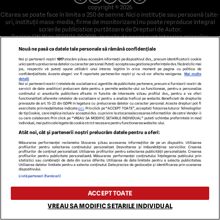
copyright © 2026
Citarea se poate face în limita a 250 de semne. Nici o instituţie sau persoană (site-
uri, instituţii mass-media, firme de monitorizare) nu poate reproduce integral
scrierile publicistice purtătoare de Drepturi de Autor.
Decizia ONJN nr. 1598/16.09.2021. Jocurile de noroc sunt interzise minorilor.
Nouă ne pasă ca datele tale personale să rămână confidențiale
Noi și partenerii noștri
1017
stocăm și/sau accesăm informații pe dispozitivul dvs., precum identificatorii cookie
unici pentru prelucrarea datelor cu caracter personal. Puteți accepta sau gestiona preferințele dvs. făcând clic mai
jos, respectiv vă puteți opune utilizării unui interes legitim în orice moment pe pagina cu politica de
confidențialitate. Aceste alegeri vor fi raportate partenerilor noștri și nu vă vor afecta navigarea.
Mai multe
detalii
Noi si partenerii nostri (retelele de socializare si agentiile de publicitate partenere, precum si furnizorii nostri de
servicii de date analitice) prelucram date pentru a permite website-ului sa functioneze, pentru a personaliza
continutul si anunturile publicitare afisate in functie de interesele si/sau profilul dvs., pentru a va oferi
functionalitati aferente retelelor de socializare si pentru a analiza traficul pe website. Beneficiati de drepturile
prevazute de art. 15-22 din GDPR in legatura cu prelucrarea datelor cu caracter personal. Aceste drepturi pot fi
exercitate prin modalitatea indicata
aici
. Prin click pe “ACCEPT TOATE”, acceptati folosirea tuturor Tehnologiilor
de tip Cookie, care implica inclusiv acceptul dvs. cu privire la stocarea/accesarea informatiilor de catre Vendor-ii
cu care colaboram. Prin click pe “VREAU SA MODIFIC SETARILE INDIVIDUAL” puteti schimba preferintele in mod
individual, mai putin cele legate de cookie strict necesare pentru functionarea website-ului.
Atât noi, cât și partenerii noștri prelucrăm datele pentru a oferi:
Măsurarea performanței reclamelor. Stocarea și/sau accesarea informațiilor de pe un dispozitiv. Utilizarea
profilurilor pentru selectarea conținutului personalizat. Dezvoltarea și îmbunătățirea serviciilor. Crearea
profilurilor de conținut personalizat. Utilizarea profilurilor pentru selectarea publicității personalizate. Crearea
profilurilor pentru publicitate personalizată. Măsurarea performanței conținutului. Înțelegerea publicului prin
statistici sau combinații de date din surse diferite. Utilizarea de date limitate pentru a selecta publicitatea.
Utilizarea datelor limitate pentru a selecta conținutul. Date precise de geolocație și identificarea prin scanarea
dispozitivului.
Listă parteneri (furnizori)
ACCEPT TOATE
VREAU SA MODIFIC SETARILE INDIVIDUAL