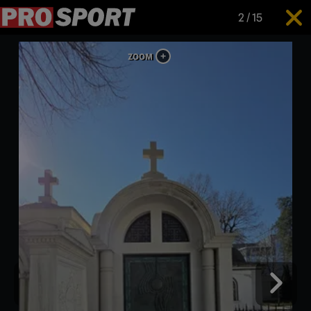
2
/
15