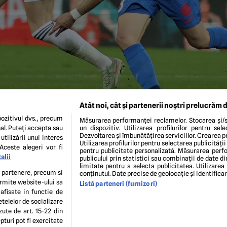
Atât noi, cât și partenerii noștri prelucrăm d
ozitivul dvs., precum
Măsurarea performanței reclamelor. Stocarea și/s
al. Puteți accepta sau
un dispozitiv. Utilizarea profilurilor pentru sel
Dezvoltarea și îmbunătățirea serviciilor. Crearea pr
utilizării unui interes
Utilizarea profilurilor pentru selectarea publicității
Aceste alegeri vor fi
pentru publicitate personalizată. Măsurarea perfo
alii
publicului prin statistici sau combinații de date di
limitate pentru a selecta publicitatea. Utilizarea
MEDIAFAX FOTO
te partenere, precum si
conținutul. Date precise de geolocație și identifica
ermite website-ului sa
Listă parteneri (furnizori)
 afisate in functie de
ENI ȘI CONDIȚII
POLITICA DE CONFIDENTIALITATE
GDPR
ECHIPA EDITORIALĂ
CON
etelelor de socializare
Modifică Setările
zute de art. 15-22 din
turi pot fi exercitate