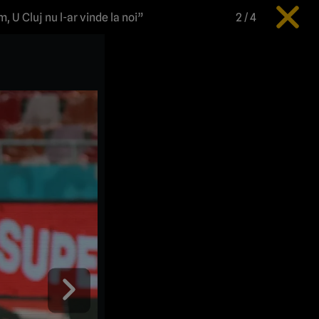
, U Cluj nu l-ar vinde la noi”
2
/
4