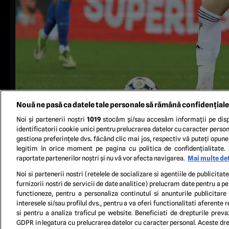
Nouă ne pasă ca datele tale personale să rămână confidențiale
Noi și partenerii noștri
1019
stocăm și/sau accesăm informații pe disp
identificatorii cookie unici pentru prelucrarea datelor cu caracter person
gestiona preferințele dvs. făcând clic mai jos, respectiv vă puteți opune 
legitim în orice moment pe pagina cu politica de confidențialitate. 
raportate partenerilor noștri și nu vă vor afecta navigarea.
Mai multe det
Noi si partenerii nostri (retelele de socializare si agentiile de publicita
furnizorii nostri de servicii de date analitice) prelucram date pentru a p
functioneze, pentru a personaliza continutul si anunturile publicitare
TERM
interesele si/sau profilul dvs., pentru a va oferi functionalitati aferente r
si pentru a analiza traficul pe website. Beneficiati de drepturile preva
GDPR in legatura cu prelucrarea datelor cu caracter personal. Aceste drep