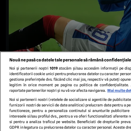
Nouă ne pasă ca datele tale personale să rămână confidențiale
Noi și partenerii noștri
1019
stocăm și/sau accesăm informații pe disp
identificatorii cookie unici pentru prelucrarea datelor cu caracter person
gestiona preferințele dvs. făcând clic mai jos, respectiv vă puteți opune 
legitim în orice moment pe pagina cu politica de confidențialitate. 
raportate partenerilor noștri și nu vă vor afecta navigarea.
Mai multe det
8
Noi si partenerii nostri (retelele de socializare si agentiile de publicita
furnizorii nostri de servicii de date analitice) prelucram date pentru a p
functioneze, pentru a personaliza continutul si anunturile publicitare
TERM
interesele si/sau profilul dvs., pentru a va oferi functionalitati aferente r
si pentru a analiza traficul pe website. Beneficiati de drepturile preva
GDPR in legatura cu prelucrarea datelor cu caracter personal. Aceste drep