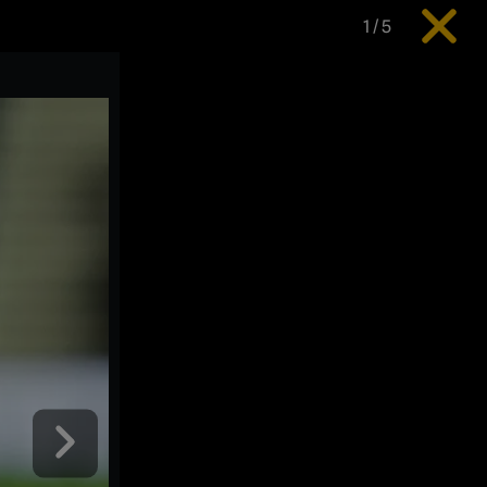
1
/
5