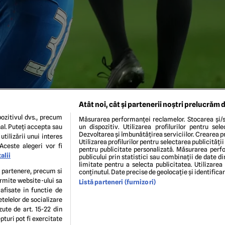
Atât noi, cât și partenerii noștri prelucrăm d
ozitivul dvs., precum
Măsurarea performanței reclamelor. Stocarea și/s
al. Puteți accepta sau
un dispozitiv. Utilizarea profilurilor pentru sel
Dezvoltarea și îmbunătățirea serviciilor. Crearea pr
utilizării unui interes
Utilizarea profilurilor pentru selectarea publicității
Aceste alegeri vor fi
pentru publicitate personalizată. Măsurarea perfo
alii
publicului prin statistici sau combinații de date di
limitate pentru a selecta publicitatea. Utilizarea
.10.2024 Profimedia
te partenere, precum si
conținutul. Date precise de geolocație și identifica
ermite website-ului sa
Listă parteneri (furnizori)
 afisate in functie de
ENI ȘI CONDIȚII
POLITICA DE CONFIDENTIALITATE
GDPR
ECHIPA EDITORIALĂ
CON
etelelor de socializare
Modifică Setările
zute de art. 15-22 din
turi pot fi exercitate