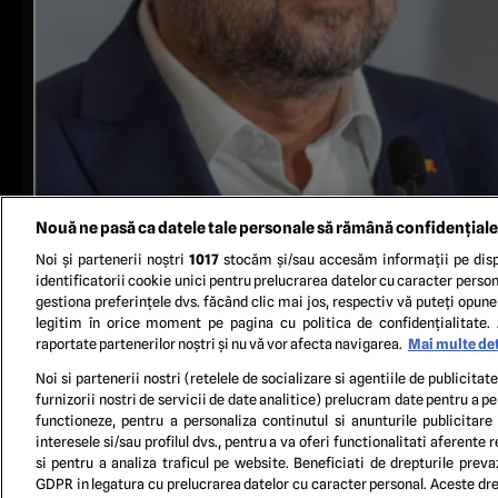
Nouă ne pasă ca datele tale personale să rămână confidențiale
Noi și partenerii noștri
1017
stocăm și/sau accesăm informații pe disp
identificatorii cookie unici pentru prelucrarea datelor cu caracter person
gestiona preferințele dvs. făcând clic mai jos, respectiv vă puteți opune 
legitim în orice moment pe pagina cu politica de confidențialitate. 
raportate partenerilor noștri și nu vă vor afecta navigarea.
Mai multe det
Noi si partenerii nostri (retelele de socializare si agentiile de publicita
furnizorii nostri de servicii de date analitice) prelucram date pentru a p
TERM
functioneze, pentru a personaliza continutul si anunturile publicitare
interesele si/sau profilul dvs., pentru a va oferi functionalitati aferente r
si pentru a analiza traficul pe website. Beneficiati de drepturile preva
GDPR in legatura cu prelucrarea datelor cu caracter personal. Aceste drep