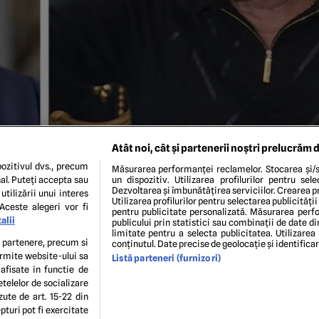
Atât noi, cât și partenerii noștri prelucrăm d
ozitivul dvs., precum
Măsurarea performanței reclamelor. Stocarea și/s
al. Puteți accepta sau
un dispozitiv. Utilizarea profilurilor pentru sel
Dezvoltarea și îmbunătățirea serviciilor. Crearea pr
utilizării unui interes
Utilizarea profilurilor pentru selectarea publicității
Aceste alegeri vor fi
pentru publicitate personalizată. Măsurarea perfo
alii
publicului prin statistici sau combinații de date di
limitate pentru a selecta publicitatea. Utilizarea
te partenere, precum si
conținutul. Date precise de geolocație și identifica
ermite website-ului sa
Listă parteneri (furnizori)
ENI ȘI CONDIȚII
POLITICA DE CONFIDENTIALITATE
GDPR
ECHIPA EDITORIALĂ
CON
 afisate in functie de
Modifică Setările
etelelor de socializare
zute de art. 15-22 din
turi pot fi exercitate
copyright © 2026