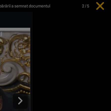
Apărării a semnat documentul
2
/
5