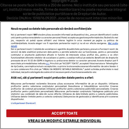
copyright © 2026
Citarea se poate face în limita a 250 de semne. Nici o instituţie sau persoană (site-
uri, instituţii mass-media, firme de monitorizare) nu poate reproduce integral
scrierile publicistice purtătoare de Drepturi de Autor.
Decizia ONJN nr. 1598/16.09.2021. Jocurile de noroc sunt interzise minorilor.
Nouă ne pasă ca datele tale personale să rămână confidențiale
Noi și partenerii noștri
1017
stocăm și/sau accesăm informații pe dispozitivul dvs., precum identificatorii cookie
unici pentru prelucrarea datelor cu caracter personal. Puteți accepta sau gestiona preferințele dvs. făcând clic mai
jos, respectiv vă puteți opune utilizării unui interes legitim în orice moment pe pagina cu politica de
confidențialitate. Aceste alegeri vor fi raportate partenerilor noștri și nu vă vor afecta navigarea.
Mai multe
detalii
Noi si partenerii nostri (retelele de socializare si agentiile de publicitate partenere, precum si furnizorii nostri de
servicii de date analitice) prelucram date pentru a permite website-ului sa functioneze, pentru a personaliza
continutul si anunturile publicitare afisate in functie de interesele si/sau profilul dvs., pentru a va oferi
functionalitati aferente retelelor de socializare si pentru a analiza traficul pe website. Beneficiati de drepturile
prevazute de art. 15-22 din GDPR in legatura cu prelucrarea datelor cu caracter personal. Aceste drepturi pot fi
exercitate prin modalitatea indicata
aici
. Prin click pe “ACCEPT TOATE”, acceptati folosirea tuturor Tehnologiilor
de tip Cookie, care implica inclusiv acceptul dvs. cu privire la stocarea/accesarea informatiilor de catre Vendor-ii
cu care colaboram. Prin click pe “VREAU SA MODIFIC SETARILE INDIVIDUAL” puteti schimba preferintele in mod
individual, mai putin cele legate de cookie strict necesare pentru functionarea website-ului.
Atât noi, cât și partenerii noștri prelucrăm datele pentru a oferi:
Măsurarea performanței reclamelor. Stocarea și/sau accesarea informațiilor de pe un dispozitiv. Utilizarea
profilurilor pentru selectarea conținutului personalizat. Dezvoltarea și îmbunătățirea serviciilor. Crearea
profilurilor de conținut personalizat. Utilizarea profilurilor pentru selectarea publicității personalizate. Crearea
profilurilor pentru publicitate personalizată. Măsurarea performanței conținutului. Înțelegerea publicului prin
statistici sau combinații de date din surse diferite. Utilizarea de date limitate pentru a selecta publicitatea.
Utilizarea datelor limitate pentru a selecta conținutul. Date precise de geolocație și identificarea prin scanarea
dispozitivului.
Listă parteneri (furnizori)
ACCEPT TOATE
VREAU SA MODIFIC SETARILE INDIVIDUAL