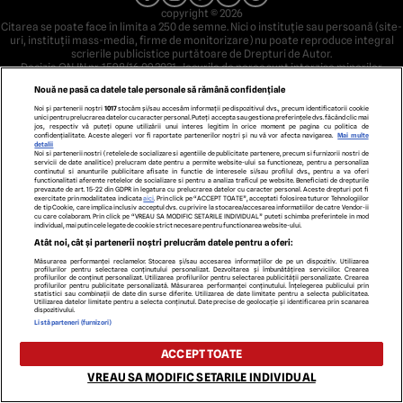
copyright © 2026
Citarea se poate face în limita a 250 de semne. Nici o instituţie sau persoană (site-
uri, instituţii mass-media, firme de monitorizare) nu poate reproduce integral
scrierile publicistice purtătoare de Drepturi de Autor.
Decizia ONJN nr. 1598/16.09.2021. Jocurile de noroc sunt interzise minorilor.
Nouă ne pasă ca datele tale personale să rămână confidențiale
Noi și partenerii noștri
1017
stocăm și/sau accesăm informații pe dispozitivul dvs., precum identificatorii cookie
unici pentru prelucrarea datelor cu caracter personal. Puteți accepta sau gestiona preferințele dvs. făcând clic mai
jos, respectiv vă puteți opune utilizării unui interes legitim în orice moment pe pagina cu politica de
confidențialitate. Aceste alegeri vor fi raportate partenerilor noștri și nu vă vor afecta navigarea.
Mai multe
detalii
Noi si partenerii nostri (retelele de socializare si agentiile de publicitate partenere, precum si furnizorii nostri de
servicii de date analitice) prelucram date pentru a permite website-ului sa functioneze, pentru a personaliza
continutul si anunturile publicitare afisate in functie de interesele si/sau profilul dvs., pentru a va oferi
functionalitati aferente retelelor de socializare si pentru a analiza traficul pe website. Beneficiati de drepturile
prevazute de art. 15-22 din GDPR in legatura cu prelucrarea datelor cu caracter personal. Aceste drepturi pot fi
exercitate prin modalitatea indicata
aici
. Prin click pe “ACCEPT TOATE”, acceptati folosirea tuturor Tehnologiilor
de tip Cookie, care implica inclusiv acceptul dvs. cu privire la stocarea/accesarea informatiilor de catre Vendor-ii
cu care colaboram. Prin click pe “VREAU SA MODIFIC SETARILE INDIVIDUAL” puteti schimba preferintele in mod
individual, mai putin cele legate de cookie strict necesare pentru functionarea website-ului.
Atât noi, cât și partenerii noștri prelucrăm datele pentru a oferi:
Măsurarea performanței reclamelor. Stocarea și/sau accesarea informațiilor de pe un dispozitiv. Utilizarea
profilurilor pentru selectarea conținutului personalizat. Dezvoltarea și îmbunătățirea serviciilor. Crearea
profilurilor de conținut personalizat. Utilizarea profilurilor pentru selectarea publicității personalizate. Crearea
profilurilor pentru publicitate personalizată. Măsurarea performanței conținutului. Înțelegerea publicului prin
statistici sau combinații de date din surse diferite. Utilizarea de date limitate pentru a selecta publicitatea.
Utilizarea datelor limitate pentru a selecta conținutul. Date precise de geolocație și identificarea prin scanarea
dispozitivului.
Listă parteneri (furnizori)
ACCEPT TOATE
VREAU SA MODIFIC SETARILE INDIVIDUAL