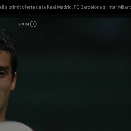
t oferte de la Real Madrid, FC Barcelona și Inter Milano: „Mi-a zis să nu îi mai zic nimic, că
O EXCLUSIV ProSport Live