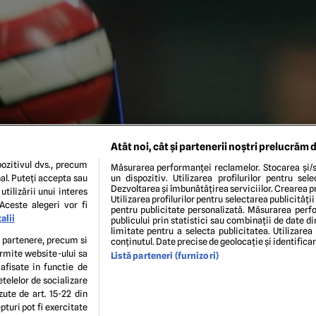
Atât noi, cât și partenerii noștri prelucrăm d
ozitivul dvs., precum
Măsurarea performanței reclamelor. Stocarea și/s
al. Puteți accepta sau
un dispozitiv. Utilizarea profilurilor pentru sel
Dezvoltarea și îmbunătățirea serviciilor. Crearea pr
utilizării unui interes
Utilizarea profilurilor pentru selectarea publicității
Aceste alegeri vor fi
pentru publicitate personalizată. Măsurarea perfo
alii
publicului prin statistici sau combinații de date di
limitate pentru a selecta publicitatea. Utilizarea
ll during their "Tim Super Cup" Vs Roma at San Siro Stadium, 1
te partenere, precum si
conținutul. Date precise de geolocație și identifica
Rights-managed, Restrictions: , Model Release: no
ermite website-ului sa
Listă parteneri (furnizori)
 afisate in functie de
etelelor de socializare
ENI ȘI CONDIȚII
POLITICA DE CONFIDENTIALITATE
GDPR
ECHIPA EDITORIALĂ
CON
zute de art. 15-22 din
Modifică Setările
turi pot fi exercitate