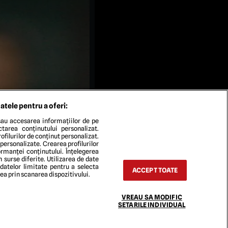
atele pentru a oferi:
au accesarea informațiilor de pe
ectarea conținutului personalizat.
ofilurilor de conținut personalizat.
 personalizate. Crearea profilurilor
rmanței conținutului. Înțelegerea
n surse diferite. Utilizarea de date
 datelor limitate pentru a selecta
9 August 2007.,Image:
ACCEPT TOATE
rea prin scanarea dispozitivului.
VREAU SA MODIFIC
SETARILE INDIVIDUAL
TACT