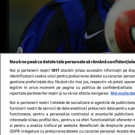
Nouă ne pasă ca datele tale personale să rămână confidențiale
Noi și partenerii noștri
1017
stocăm și/sau accesăm informații pe disp
identificatorii cookie unici pentru prelucrarea datelor cu caracter person
gestiona preferințele dvs. făcând clic mai jos, respectiv vă puteți opune 
legitim în orice moment pe pagina cu politica de confidențialitate. 
raportate partenerilor noștri și nu vă vor afecta navigarea.
Mai multe det
Inter's defender Cristian Chivu of Romania eyes the ba
Noi si partenerii nostri (retelele de socializare si agentiile de publicita
22245876, License: 
furnizorii nostri de servicii de date analitice) prelucram date pentru a p
functioneze, pentru a personaliza continutul si anunturile publicitare
interesele si/sau profilul dvs., pentru a va oferi functionalitati aferente r
TERM
si pentru a analiza traficul pe website. Beneficiati de drepturile preva
GDPR in legatura cu prelucrarea datelor cu caracter personal. Aceste drep