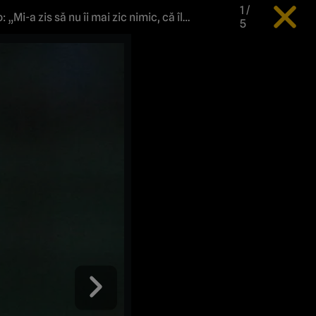
1
/
 îl
5