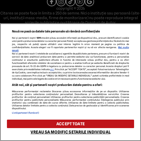
copyright © 2026
Citarea se poate face în limita a 250 de semne. Nici o instituţie sau persoană (site-
uri, instituţii mass-media, firme de monitorizare) nu poate reproduce integral
scrierile publicistice purtătoare de Drepturi de Autor.
Decizia ONJN nr. 1598/16.09.2021. Jocurile de noroc sunt interzise minorilor.
Nouă ne pasă ca datele tale personale să rămână confidențiale
Noi și partenerii noștri
1019
stocăm și/sau accesăm informații pe dispozitivul dvs., precum identificatorii cookie
unici pentru prelucrarea datelor cu caracter personal. Puteți accepta sau gestiona preferințele dvs. făcând clic mai
jos, respectiv vă puteți opune utilizării unui interes legitim în orice moment pe pagina cu politica de
confidențialitate. Aceste alegeri vor fi raportate partenerilor noștri și nu vă vor afecta navigarea.
Mai multe
detalii
Noi si partenerii nostri (retelele de socializare si agentiile de publicitate partenere, precum si furnizorii nostri de
servicii de date analitice) prelucram date pentru a permite website-ului sa functioneze, pentru a personaliza
continutul si anunturile publicitare afisate in functie de interesele si/sau profilul dvs., pentru a va oferi
functionalitati aferente retelelor de socializare si pentru a analiza traficul pe website. Beneficiati de drepturile
prevazute de art. 15-22 din GDPR in legatura cu prelucrarea datelor cu caracter personal. Aceste drepturi pot fi
exercitate prin modalitatea indicata
aici
. Prin click pe “ACCEPT TOATE”, acceptati folosirea tuturor Tehnologiilor
de tip Cookie, care implica inclusiv acceptul dvs. cu privire la stocarea/accesarea informatiilor de catre Vendor-ii
cu care colaboram. Prin click pe “VREAU SA MODIFIC SETARILE INDIVIDUAL” puteti schimba preferintele in mod
individual, mai putin cele legate de cookie strict necesare pentru functionarea website-ului.
Atât noi, cât și partenerii noștri prelucrăm datele pentru a oferi:
Măsurarea performanței reclamelor. Stocarea și/sau accesarea informațiilor de pe un dispozitiv. Utilizarea
profilurilor pentru selectarea conținutului personalizat. Dezvoltarea și îmbunătățirea serviciilor. Crearea
profilurilor de conținut personalizat. Utilizarea profilurilor pentru selectarea publicității personalizate. Crearea
profilurilor pentru publicitate personalizată. Măsurarea performanței conținutului. Înțelegerea publicului prin
statistici sau combinații de date din surse diferite. Utilizarea de date limitate pentru a selecta publicitatea.
Utilizarea datelor limitate pentru a selecta conținutul. Date precise de geolocație și identificarea prin scanarea
dispozitivului.
Listă parteneri (furnizori)
ACCEPT TOATE
VREAU SA MODIFIC SETARILE INDIVIDUAL