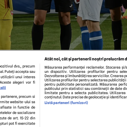
Atât noi, cât și partenerii noștri prelucrăm d
ozitivul dvs., precum
Măsurarea performanței reclamelor. Stocarea și/s
al. Puteți accepta sau
un dispozitiv. Utilizarea profilurilor pentru sel
Dezvoltarea și îmbunătățirea serviciilor. Crearea pr
utilizării unui interes
Utilizarea profilurilor pentru selectarea publicității
Aceste alegeri vor fi
pentru publicitate personalizată. Măsurarea perfo
alii
publicului prin statistici sau combinații de date di
limitate pentru a selecta publicitatea. Utilizarea
 Radu Petrescu si Mircea Mihail Grogoriu alaturi de capitanii Ro
te partenere, precum si
conținutul. Date precise de geolocație și identifica
Sepsi OSK Sfantu Gheorghe, contand pentru Superliga Superbet, 
ermite website-ului sa
Listă parteneri (furnizori)
idiu, sambata 30 septembrie 2023. © FOTO:Razvan Pasarica/
 afisate in functie de
etelelor de socializare
zute de art. 15-22 din
ENI ȘI CONDIȚII
POLITICA DE CONFIDENTIALITATE
GDPR
ECHIPA EDITORIALĂ
CON
turi pot fi exercitate