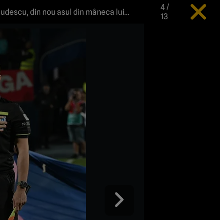
4
/
Budescu, din nou asul din mâneca lui
13