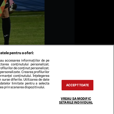
atele pentru a oferi:
au accesarea informațiilor de pe
ectarea conținutului personalizat.
ofilurilor de conținut personalizat.
 personalizate. Crearea profilurilor
rmanței conținutului. Înțelegerea
n surse diferite. Utilizarea de date
 datelor limitate pentru a selecta
land Csaba Niczuly si Ionut Justinian
ACCEPT TOATE
rea prin scanarea dispozitivului.
desfasurat pe Stadionul central al
SPORT PICTURES
VREAU SA MODIFIC
SETARILE INDIVIDUAL
TACT