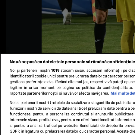
Nouă ne pasă ca datele tale personale să rămână confidențiale
Noi și partenerii noștri
1019
stocăm și/sau accesăm informații pe disp
identificatorii cookie unici pentru prelucrarea datelor cu caracter person
gestiona preferințele dvs. făcând clic mai jos, respectiv vă puteți opune 
legitim în orice moment pe pagina cu politica de confidențialitate. 
raportate partenerilor noștri și nu vă vor afecta navigarea.
Mai multe det
Brigada de arbitrii formata din Radu Adrian Ghinguleac,
Noi si partenerii nostri (retelele de socializare si agentiile de publicita
Larie in meciul de fotbal dintre Farul Constanta si 
furnizorii nostri de servicii de date analitice) prelucram date pentru a p
Academiei Gheorghe Hagi din Ov
functioneze, pentru a personaliza continutul si anunturile publicitare
interesele si/sau profilul dvs., pentru a va oferi functionalitati aferente r
si pentru a analiza traficul pe website. Beneficiati de drepturile preva
TERM
GDPR in legatura cu prelucrarea datelor cu caracter personal. Aceste drep